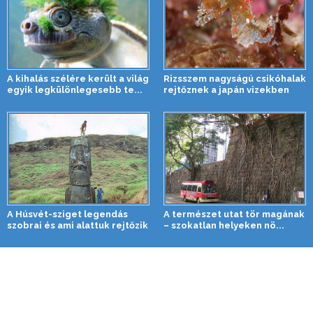
A kihalás szélére került a világ
Rizsszem nagyságú csikóhalak
egyik legkülönlegesebb te...
rejtőznek a japán vizekben
A Húsvét-sziget legendás
A természet utat tör magának
szobrai és ami alattuk rejtőzik
– szokatlan helyeken nö...