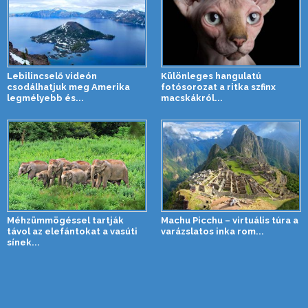
Lebilincselő videón
Különleges hangulatú
csodálhatjuk meg Amerika
fotósorozat a ritka szfinx
legmélyebb és...
macskákról...
Méhzümmögéssel tartják
Machu Picchu – virtuális túra a
távol az elefántokat a vasúti
varázslatos inka rom...
sínek...