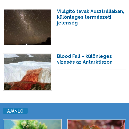
Világító tavak Ausztráliában,
különleges természeti
jelenség
Blood Fall – különleges
vízesés az Antarktiszon
AJÁNLÓ