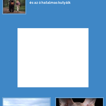
és az ő hatalmas kutyáik