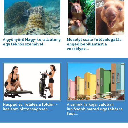
A gyönyörű Nagy-korallzátony
Mosolyt csaló fotóválogatás
egy teknős szemével
enged bepillantást a
veszélyez...
Haspad vs. felülés a földön –
A színek fizikája: valóban
hasizom biztonságosan ...
hűvösebb marad egy fehérre
fest...