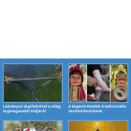
Látványos légifelvétel a világ
A legextrémebb tradicionális
legmagasabb hídjáról
testmódosítások