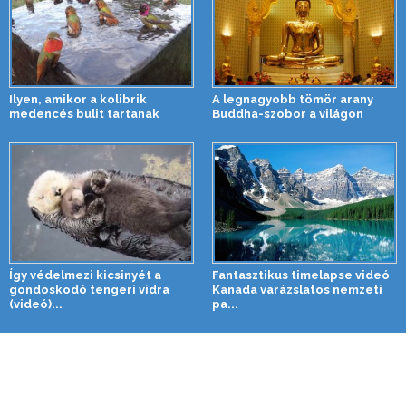
Ilyen, amikor a kolibrik
A legnagyobb tömör arany
medencés bulit tartanak
Buddha-szobor a világon
Így védelmezi kicsinyét a
Fantasztikus timelapse videó
gondoskodó tengeri vidra
Kanada varázslatos nemzeti
(videó)...
pa...