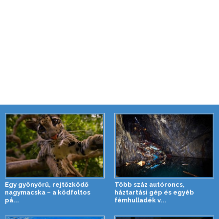
Egy gyönyörű, rejtőzködő
Több száz autóroncs,
nagymacska – a ködfoltos
háztartási gép és egyéb
pá...
fémhulladék v...