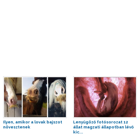
Ilyen, amikor a lovak bajszot
Lenyűgöző fotósorozat 12
növesztenek
állat magzati állapotban lévő
kic...