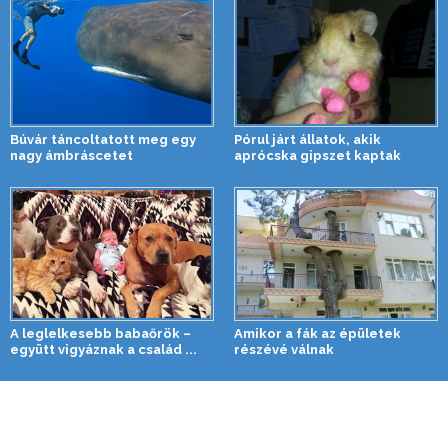
Búvár táncoltatott meg egy
Pórul járt állatok, akik
nagy ámbráscetet
aprócska gipszet kaptak
A leglelkesebb babaőrök –
Amikor a fák az épületek
együtt vigyáznak a család ...
részévé válnak