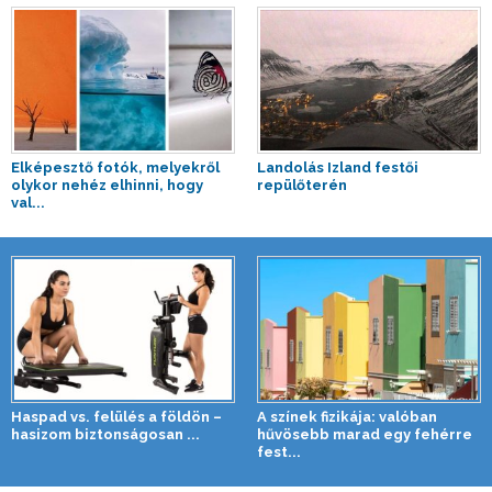
Elképesztő fotók, melyekről
Landolás Izland festői
olykor nehéz elhinni, hogy
repülőterén
val...
Haspad vs. felülés a földön –
A színek fizikája: valóban
hasizom biztonságosan ...
hűvösebb marad egy fehérre
fest...