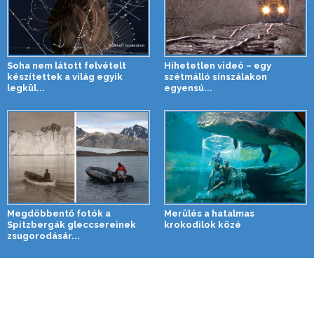
Soha nem látott felvételt
Hihetetlen videó – egy
készítettek a világ egyik
szétmálló sínszálakon
legkül...
egyensú...
Megdöbbentő fotók a
Merülés a hatalmas
Spitzbergák gleccsereinek
krokodilok közé
zsugorodásár...