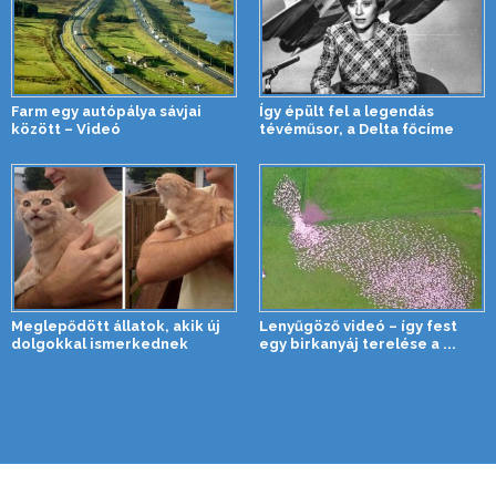
Farm egy autópálya sávjai
Így épült fel a legendás
között – Videó
tévéműsor, a Delta főcíme
Meglepődött állatok, akik új
Lenyűgöző videó – így fest
dolgokkal ismerkednek
egy birkanyáj terelése a ...