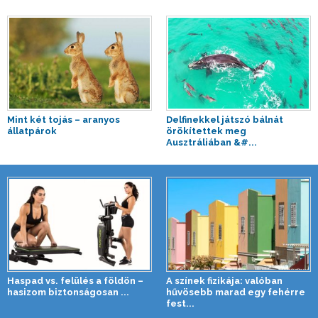
Mint két tojás – aranyos
Delfinekkel játszó bálnát
állatpárok
örökítettek meg
Ausztráliában &#...
Haspad vs. felülés a földön –
A színek fizikája: valóban
hasizom biztonságosan ...
hűvösebb marad egy fehérre
fest...