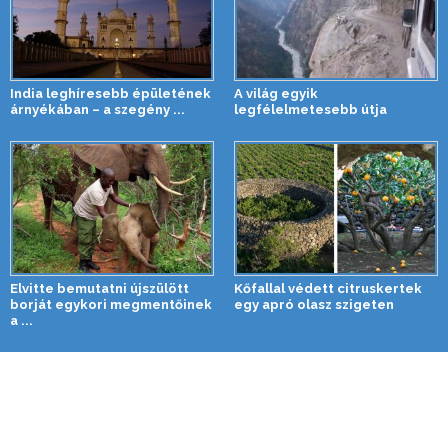
India leghíresebb épületének
A világ egyik
árnyékában – a szegény ...
legfélelmetesebb útja
Elvitte bemutatni újszülött
Kőfallal védett citruskertek
borját egykori megmentőinek
egy apró olasz szigeten
a ...