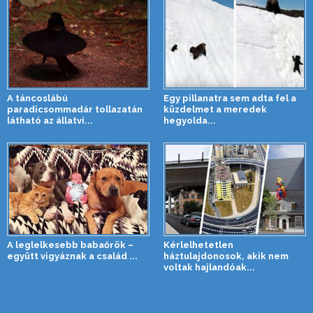
A táncoslábú
Egy pillanatra sem adta fel a
paradicsommadár tollazatán
küzdelmet a meredek
látható az állatvi...
hegyolda...
A leglelkesebb babaőrök –
Kérlelhetetlen
együtt vigyáznak a család ...
háztulajdonosok, akik nem
voltak hajlandóak...