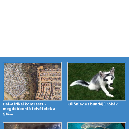
Dél-Afrikai kontraszt –
Különleges bundájú rókák
megdöbbentő felvételek a
gaz...