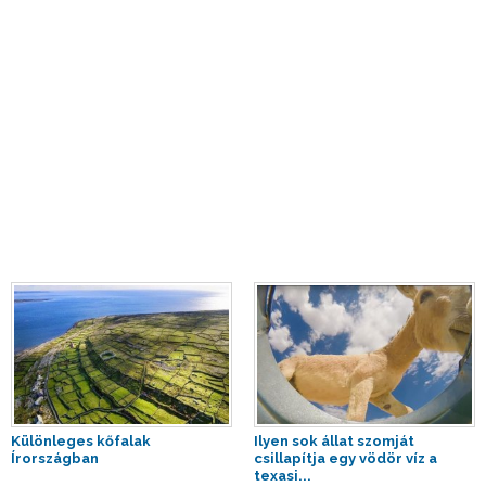
Különleges kőfalak
Ilyen sok állat szomját
Írországban
csillapítja egy vödör víz a
texasi...