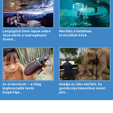
Lenyűgöző time-lapse videó
Merülés a hatalmas
tárja elénk a vadregényes
krokodilok közé
Grand...
Az óriáscincér – a világ
Imádja az idős elefánt, ha
leghosszabb testű
gondozója klasszikus zenét
bogárfaja...
játs...