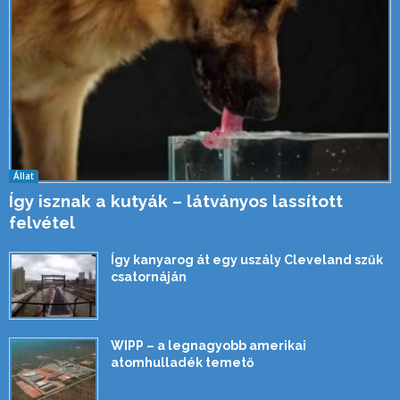
Állat
Így isznak a kutyák – látványos lassított
felvétel
Így kanyarog át egy uszály Cleveland szűk
csatornáján
WIPP – a legnagyobb amerikai
atomhulladék temető