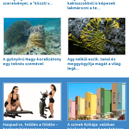
szerelvényei, a “közúti v...
kaktuszokból is képesek
lakmározni a te...
A gyönyörű Nagy-korallzátony
Agy nélkül eszik, tanul és
egy teknős szemével
meggyógyítja magát a világ
legk...
Haspad vs. felülés a földön –
A színek fizikája: valóban