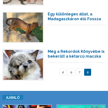
Egy különleges állat, a
Madagaszkáron élő Fossza
Még a Rekordok Könyvébe is
bekerült a kétarcú macska
6
7
8
AJÁNLÓ