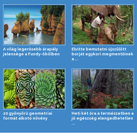
A világ legerősebb árapály
Elvitte bemutatni újszülött
jelensége a Fundy-öbölben
borját egykori megmentőinek
a ...
20 gyönyörű geometriai
Heti két óra a természetben a
formát alkotó növény
jó egészség elengedhetetlen
...