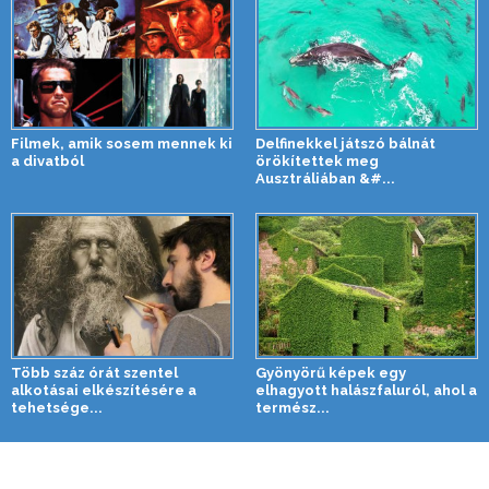
Filmek, amik sosem mennek ki
Delfinekkel játszó bálnát
a divatból
örökítettek meg
Ausztráliában &#...
Több száz órát szentel
Gyönyörű képek egy
alkotásai elkészítésére a
elhagyott halászfaluról, ahol a
tehetsége...
termész...