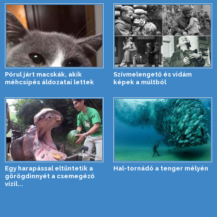
Pórul járt macskák, akik
Szívmelengető és vidám
méhcsípés áldozatai lettek
képek a múltból
Egy harapással eltüntetik a
Hal-tornádó a tenger mélyén
görögdinnyét a csemegéző
vízil...