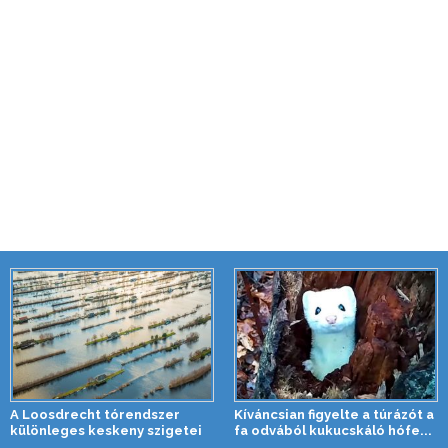
A Loosdrecht tórendszer
Kíváncsian figyelte a túrázót a
különleges keskeny szigetei
fa odvából kukucskáló hófe...