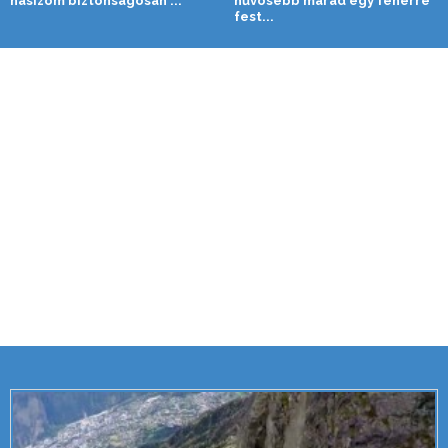
hasizom biztonságosan ...
hűvösebb marad egy fehérre
fest...