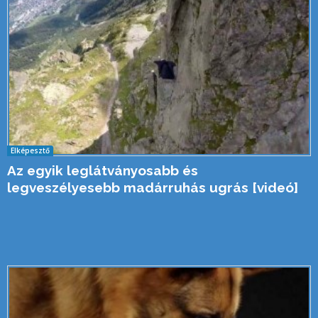
Elképesztő
Az egyik leglátványosabb és
legveszélyesebb madárruhás ugrás [videó]