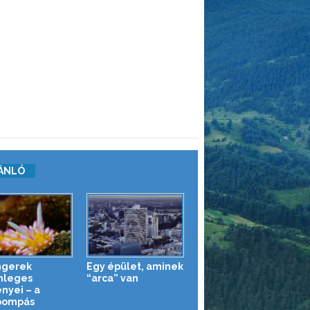
ÁNLÓ
ngerek
Egy épület, aminek
nleges
“arca” van
ényei – a
pompás