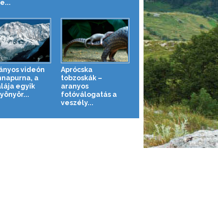
e...
ányos videón
Aprócska
nnapurna, a
tobzoskák –
lája egyik
aranyos
yönyör...
fotóválogatás a
veszély...