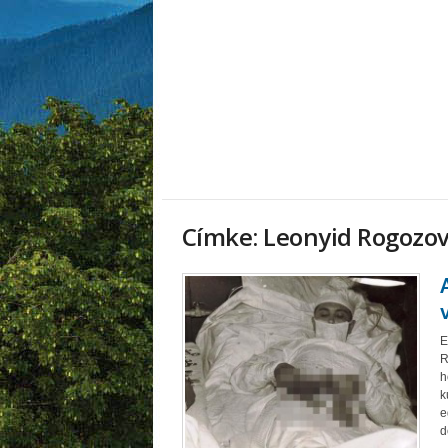
Címke: Leonyid Rogozo
E
R
h
k
e
d