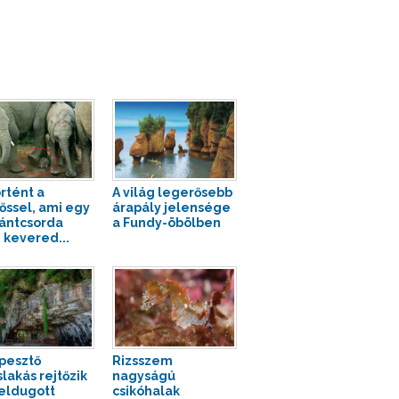
örtént a
A világ legerősebb
őssel, ami egy
árapály jelensége
ántcsorda
a Fundy-öbölben
 kevered...
pesztő
Rizsszem
slakás rejtőzik
nagyságú
eldugott
csikóhalak