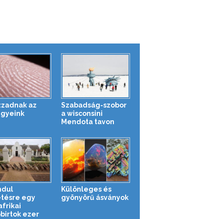
izzadnak az
Szabadság-szobor
egyeink
a wisconsini
Mendota tavon
ndul
Különleges és
tésre egy
gyönyörű ásványok
frikai
őbirtok ezer