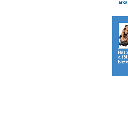
arkan
Hasp
a fö
bizto