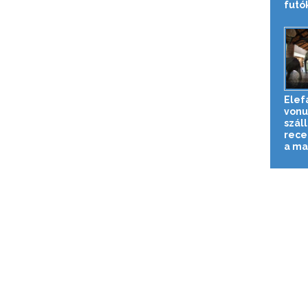
futók
Elef
vonu
szál
rece
a ma.