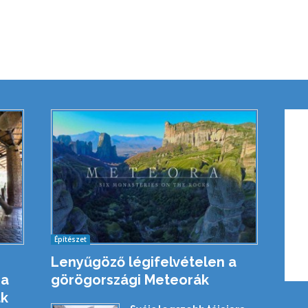
Építészet
Lenyűgöző légifelvételen a
 a
görögországi Meteorák
ak