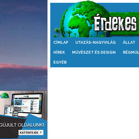
Érdekes
CÍMLAP
UTAZÁS-NAGYVILÁG
ÁLLAT
Világ
HÍREK
MŰVÉSZET ÉS DESIGN
RÉGMÚ
EGYÉB