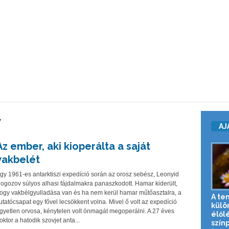
v
AJ
Az ember, aki kioperálta a saját
vakbelét
gy 1961-es antarktiszi expedíció során az orosz sebész, Leonyid
ogozov súlyos alhasi fájdalmakra panaszkodott. Hamar kiderült,
ogy vakbélgyulladása van és ha nem kerül hamar műtőasztalra, a
A te
utatócsapat egy fővel lecsökkent volna. Mivel ő volt az expedíció
külö
gyetlen orvosa, kénytelen volt önmagát megoperálni. A 27 éves
élől
oktor a hatodik szovjet anta...
szín