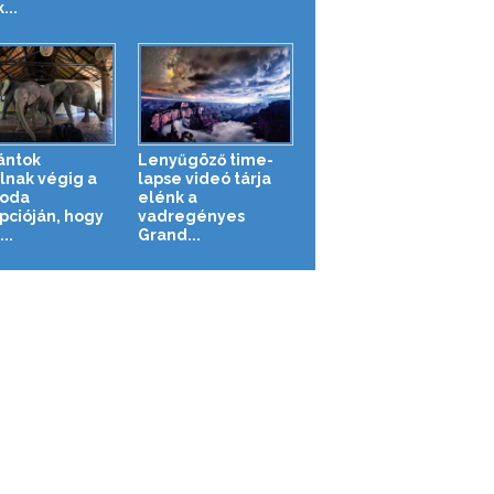
...
ántok
Lenyűgöző time-
lnak végig a
lapse videó tárja
loda
elénk a
pcióján, hogy
vadregényes
..
Grand...