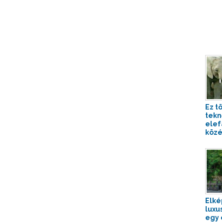
Ez t
tekn
elef
közé
Elké
luxu
egy 