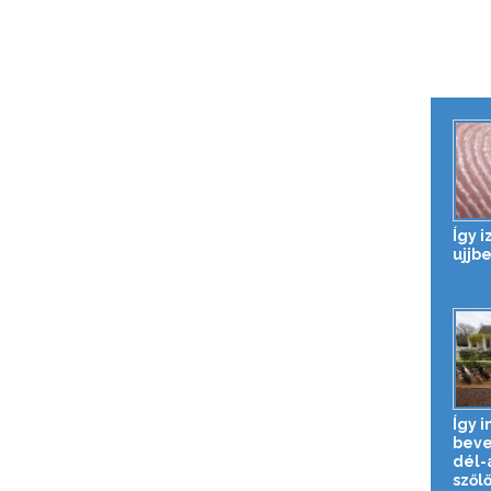
Így 
ujjb
Így i
beve
dél-a
szől