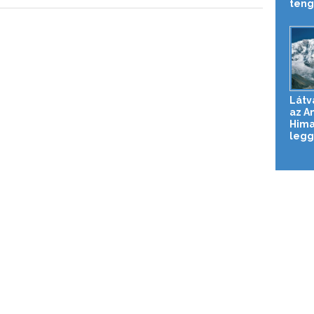
teng
Látv
az A
Hima
legg