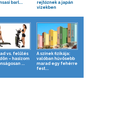
sasi barl...
rejtőznek a japán
vizekben
ad vs. felülés
A színek fizikája:
ldön – hasizom
valóban hűvösebb
nságosan ...
marad egy fehérre
fest...