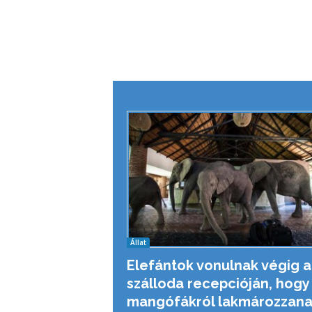
Állat
Elefántok vonulnak végig a
szálloda recepcióján, hogy
mangófákról lakmározzan