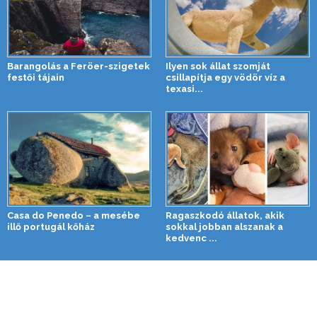
Barangolás a Feröer-szigetek
Ilyen sok állat szomját
festői tájain
csillapítja egy vödör víz a
texasi...
Casa do Penedo – a mesébe
Ragaszkodó állatok, akik
illő portugál kőház
sokkal jobban alszanak a
kedvenc ...