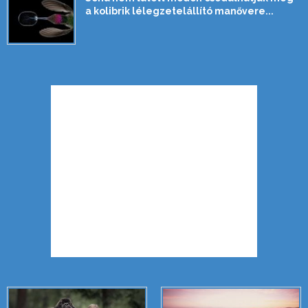
a kolibrik lélegzetelállító manővere...