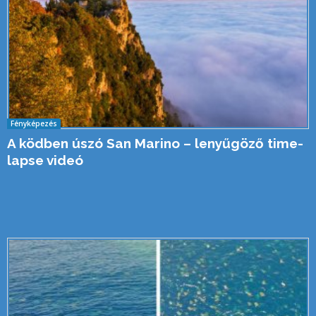
Fényképezés
A ködben úszó San Marino – lenyűgöző time-
lapse videó