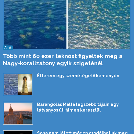
Állat
Több mint 60 ezer teknőst figyeltek meg a
Nagy-korallzátony egyik szigeténél
Étterem egy szemétégető kéményén
Barangolás Málta legszebb tájain egy
látványos úti filmen keresztül
Soha nem látott módon csodálhatjuk meg