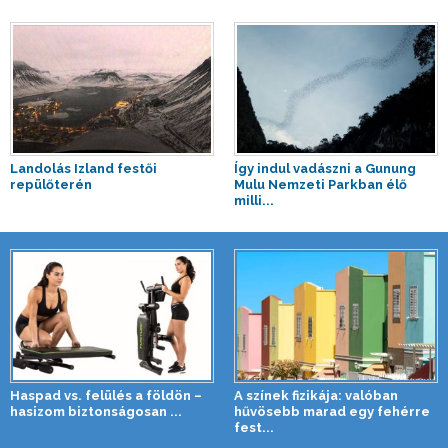
Landolás Izland festői
Így indul vadászni a Gunung
repülőterén
Mulu Nemzeti Parkban élő
milli...
Haspad vs. felülés a földön –
A színek fizikája: valóban
hasizom biztonságosan ...
hűvösebb marad egy fehérre
fest...