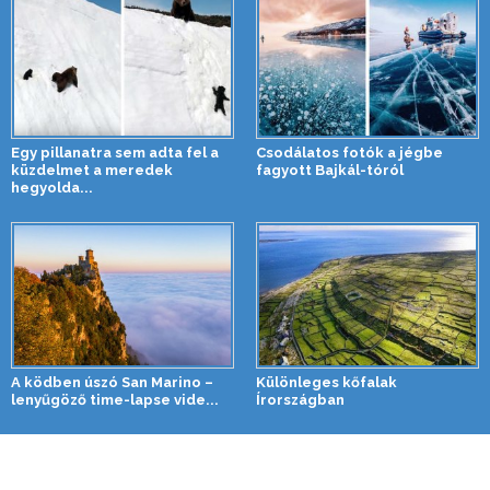
Egy pillanatra sem adta fel a
Csodálatos fotók a jégbe
küzdelmet a meredek
fagyott Bajkál-tóról
hegyolda...
A ködben úszó San Marino –
Különleges kőfalak
lenyűgöző time-lapse vide...
Írországban