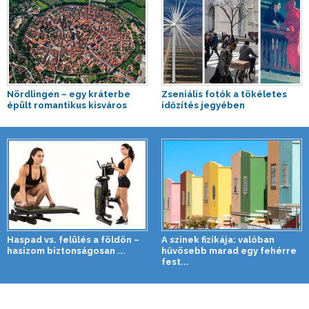
Nördlingen – egy kráterbe
Zseniális fotók a tökéletes
épült romantikus kisváros
időzítés jegyében
Haspad vs. felülés a földön –
A színek fizikája: valóban
hasizom biztonságosan ...
hűvösebb marad egy fehérre
fest...