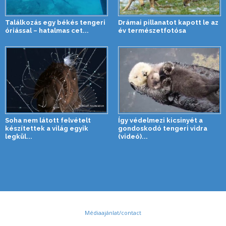
Találkozás egy békés tengeri
Drámai pillanatot kapott le az
óriással – hatalmas cet...
év természetfotósa
Soha nem látott felvételt
Így védelmezi kicsinyét a
készítettek a világ egyik
gondoskodó tengeri vidra
legkül...
(videó)...
Médiaajánlat/contact