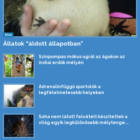
Állat
Állatok “áldott állapotban”
Színpompás mókus ugrál az ágakon az
indiai erdők mélyén
Adrenalinfüggő sportolók a
legfélelmetesebb helyeken
Soha nem látott felvételt készítettek a
világ egyik legkülönösebb mélytenge...