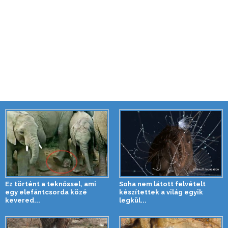
Ez történt a teknőssel, ami
Soha nem látott felvételt
egy elefántcsorda közé
készítettek a világ egyik
kevered...
legkül...