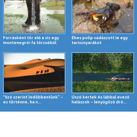
Forrásként tör elő a víz egy
Éhes polip vadászott le egy
montenegrói fa törzséből
tarisznyarákot
“Szó szerint ledöbbentünk” –
Úszó kertek és lábbal evező
ez történne, ha n...
halászok – lenyűgöző dró...