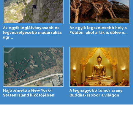
Az egyik leglátványosabb és
Az egyik legszelesebb hely a
legveszélyesebb madárruhás
Földön, ahol a fák is dőlve n...
ugr...
Hajótemető a New York-i
A legnagyobb tömör arany
Staten Island kikötőjében
Buddha-szobor a világon