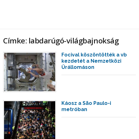
Címke: labdarúgó-világbajnokság
Focival köszöntötték a vb
kezdetét a Nemzetközi
Űrállomáson
Káosz a São Paulo-i
metróban