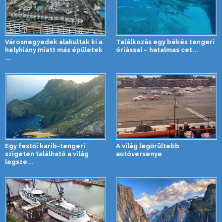
Városnegyedek alakultak ki a
Találkozás egy békés tengeri
helyhiány miatt más épületek
óriással – hatalmas cet...
...
Egy festői karib-tengeri
A világ legőrültebb
szigeten található a világ
autóversenye
legsze...