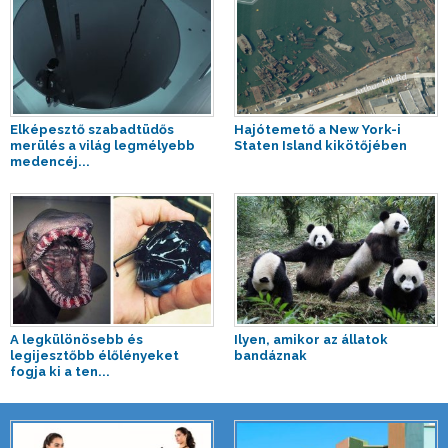
Elképesztő szabadtüdős
Hajótemető a New York-i
merülés a világ legmélyebb
Staten Island kikötőjében
medencéj...
A legkülönösebb és
Ilyen, amikor az állatok
legijesztőbb élőlényeket
bandáznak
fogja ki a ten...