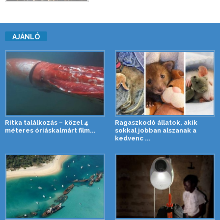
AJÁNLÓ
Ritka találkozás – közel 4
Ragaszkodó állatok, akik
méteres óriáskalmárt film...
sokkal jobban alszanak a
kedvenc ...