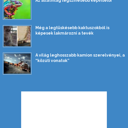
Az állatvilág legszínesebb képviselői
Még a legtüskésebb kaktuszokból is
képesek lakmározni a tevék
A világ leghosszabb kamion szerelvényei, a
“közúti vonatok”