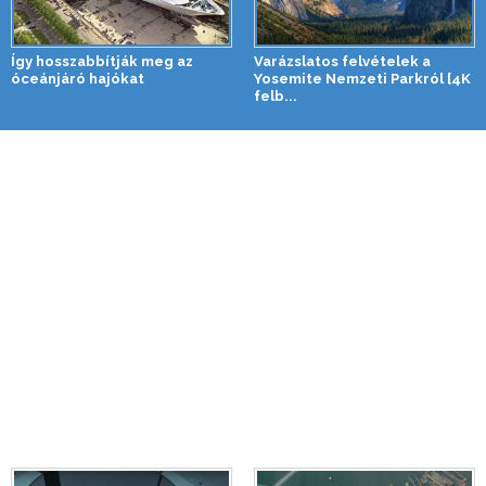
Így hosszabbítják meg az
Varázslatos felvételek a
óceánjáró hajókat
Yosemite Nemzeti Parkról [4K
felb...