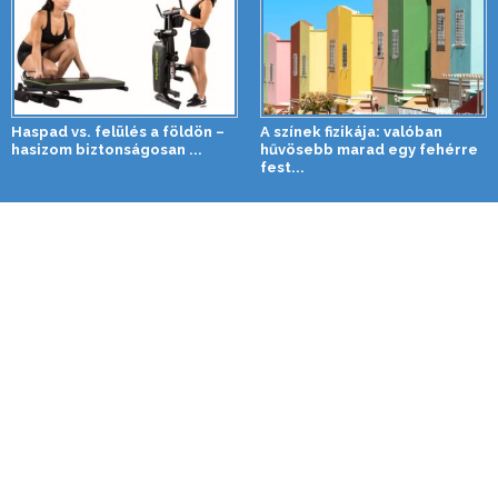
Haspad vs. felülés a földön –
A színek fizikája: valóban
hasizom biztonságosan ...
hűvösebb marad egy fehérre
fest...