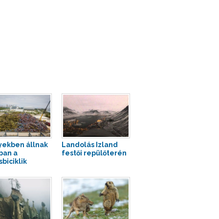
ekben állnak
Landolás Izland
ban a
festői repülőterén
biciklik