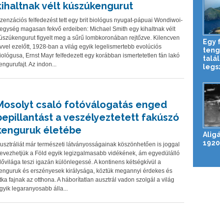
kihaltnak vélt kúszúkengurut
zenzációs felfedezést tett egy brit biológus nyugat-pápuai Wondiwoi-
egység magasan fekvő erdeiben: Michael Smith egy kihaltnak vélt
úszúkengurut figyelt meg a sűrű lombkoronában rejtőzve. Kilencven
Egy f
vvel ezelőtt, 1928-ban a világ egyik legelismertebb evolúciós
teng
iológusa, Ernst Mayr felfedezett egy korábban ismertetetlen fán lakó
talál
engurufajt. Az indon...
legsz
Mosolyt csaló fotóválogatás enged
bepillantást a veszélyeztetett fakúszó
kenguruk életébe
Alig
1920
usztráliát már természeti látványosságainak köszönhetően is joggal
evezhetjük a Föld egyik legizgalmasabb vidékének, ám egyedülálló
lővilága teszi igazán különlegessé. A kontinens kétségkívül a
enguruk és erszényesek királysága, köztük megannyi érdekes és
itka fajnak az otthona. A háborítatlan ausztrál vadon szolgál a világ
gyik legaranyosabb álla...