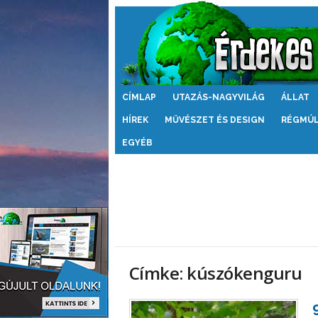
Érdekes
CÍMLAP
UTAZÁS-NAGYVILÁG
ÁLLAT
Világ
HÍREK
MŰVÉSZET ÉS DESIGN
RÉGMÚ
EGYÉB
Címke: kúszókenguru