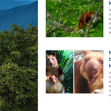
S
h
k
é
b
k
A
n
é
k
r
e