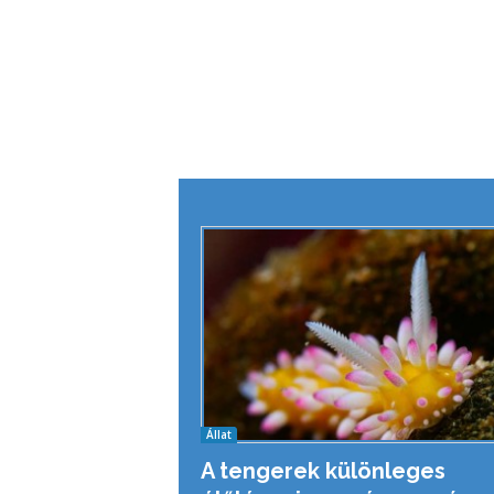
Állat
A tengerek különleges