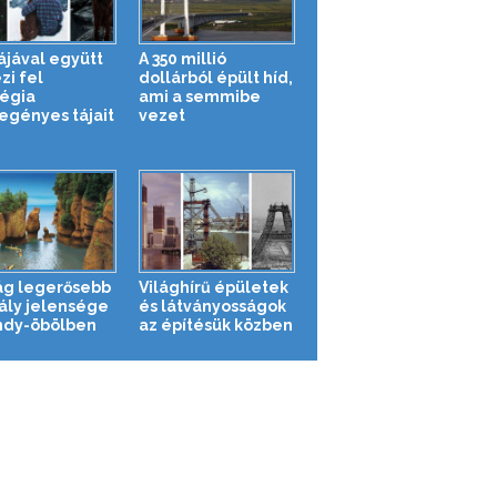
ájával együtt
A 350 millió
zi fel
dollárból épült híd,
égia
ami a semmibe
egényes tájait
vezet
lág legerősebb
Világhírű épületek
ály jelensége
és látványosságok
ndy-öbölben
az építésük közben