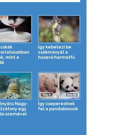
cskák
Így kebelezi be
orlatosabban
zsákmányát a
ak, mint a
húsevő harmatfű
ák
önyörű Nagy-
Így cseperednek
llzátony egy
fel a pandabocsok
ős szemével