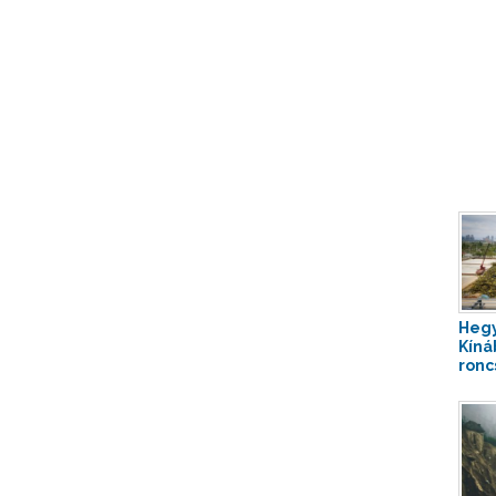
Hegy
Kíná
roncs