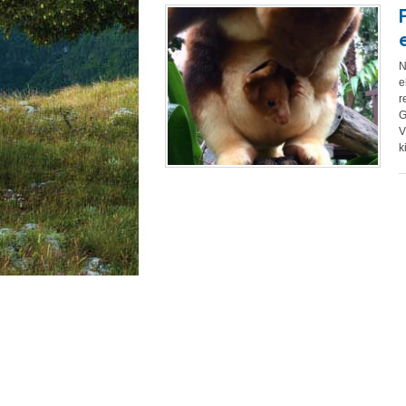
N
e
r
G
V
k