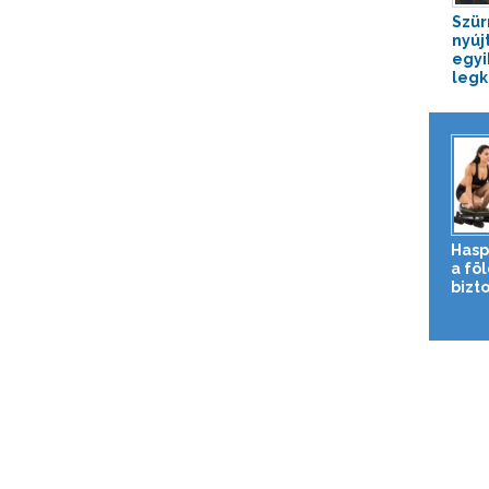
Szür
nyújt
egyi
legk
Hasp
a fö
bizto