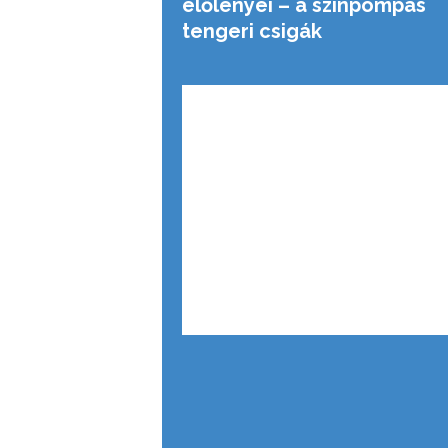
élőlényei – a színpompás
tengeri csigák