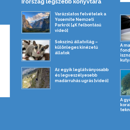
Írország legszebb könyvtára
Varázslatos felvételek a
Yosemite Nemzeti
Parkról [4K felbontású
videó]
Sokszínű állatvilág –
A ma
különleges kinézetű
fond
állatok
iszn
kuty
Az egyik leglátványosabb
és legveszélyesebb
madárruhás ugrás [videó]
A gy
kora
tekn