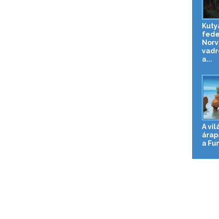
Kuty
fede
Norv
vadr
a...
A vi
árap
a Fu