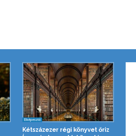
Elképesztő
Kétszázezer régi könyvet őriz