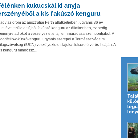
Félénken kukucskál ki anyja
erszényéből a kis fakúszó kenguru
agy az öröm az ausztráliai Perth állatkertjében, ugyanis 36 év
lteltével született újból fakúszó kenguru az állatkertben, ez pedig
eményre ad okot a veszélyeztette faj fennmaradása szempontjából. A
oodfellow-kúszókenguru ugyanis szerepel a Természetvédelmi
ilágszövetség (IUCN) veszélyeztetett fajokat felsoroló vörös listáján. A
is kenguru mindössz...
Talá
külö
legu
lenyű