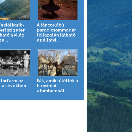
estői karib-
A táncoslábú
eri szigeten
paradicsommadár
ható a világ
tollazatán látható
e...
az állatvi...
átorfarm az
Fák, amik túlélték a
-as években
hirosimai
atombombát