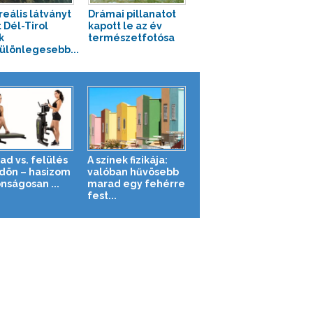
reális látványt
Drámai pillanatot
 Dél-Tirol
kapott le az év
k
természetfotósa
ülönlegesebb...
ad vs. felülés
A színek fizikája:
ldön – hasizom
valóban hűvösebb
nságosan ...
marad egy fehérre
fest...