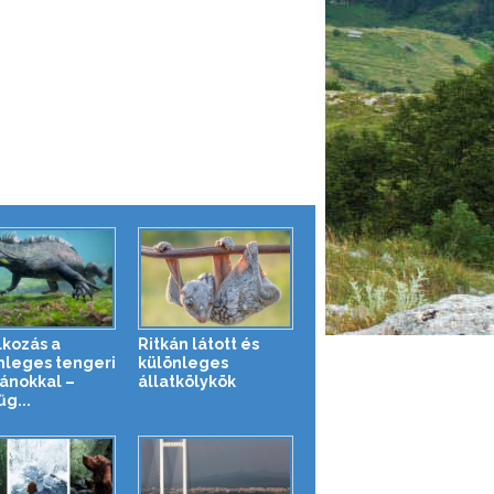
lkozás a
Ritkán látott és
nleges tengeri
különleges
ánokkal –
állatkölykök
g...