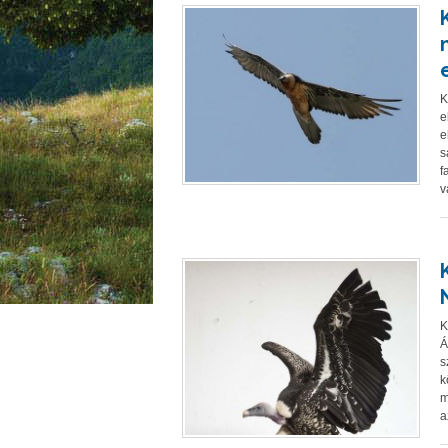
K
e
e
s
f
v
K
Á
s
k
m
a