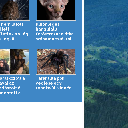
 nem látott
Különleges
ételt
hangulatú
tettek a világ
fotósorozat a ritka
 legkül...
szfinx macskákról...
barátkozott a
Tarantula pók
ával az
vedlése egy
adászoktól
rendkívüli videón
entett c...