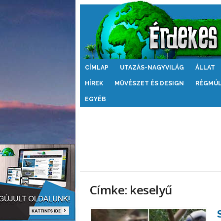
Érdekes
CÍMLAP
UTAZÁS-NAGYVILÁG
ÁLLAT
Világ
HÍREK
MŰVÉSZET ÉS DESIGN
RÉGMÚ
EGYÉB
Címke: keselyű