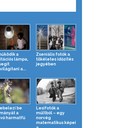
működik a
Zseniális fotók a
itációs lámpa,
tökéletes időzítés
segít
jegyében
ilágítani a...
kebelezi be
Lesifotók a
mányát a
múltból – egy
vő harmatfű
norvég
matematikus képei
a...