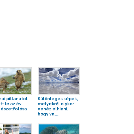
ai pillanatot
Különleges képek,
tt le az év
melyekről olykor
észetfotósa
nehéz elhinni,
hogy val...