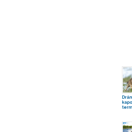
Drám
kapo
term