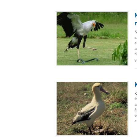
S
s
e
a
r
g
K
f
a
á
é
e