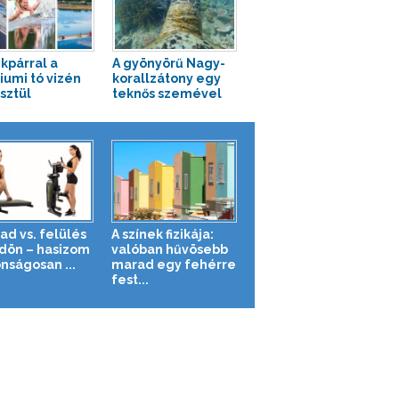
kpárral a
A gyönyörű Nagy-
iumi tó vizén
korallzátony egy
sztül
teknős szemével
ad vs. felülés
A színek fizikája:
ldön – hasizom
valóban hűvösebb
nságosan ...
marad egy fehérre
fest...