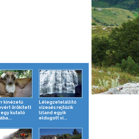
rr kinézetű
Lélegzetelállító
vért örökített
vízesés rejtőzik
egy kutató
Izland egyik
ába...
eldugott vi...