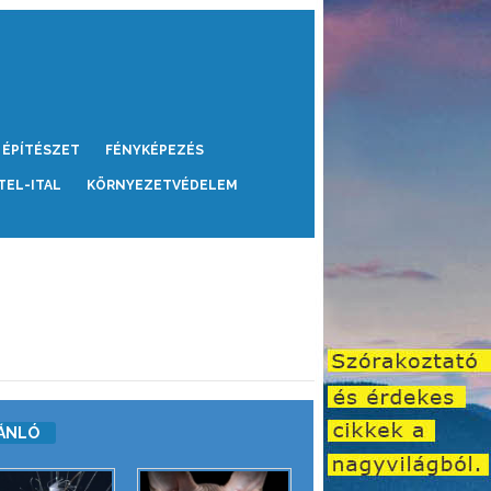
ÉPÍTÉSZET
FÉNYKÉPEZÉS
TEL-ITAL
KÖRNYEZETVÉDELEM
ÁNLÓ