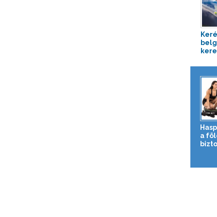
Keré
belg
kere
Hasp
a fö
bizto