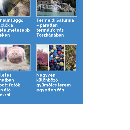
nalinfüggő
Terme di Saturnia
tolók a
– páratlan
élelmetesebb
termálforrás
eken
Toszkánában
letes
Negyven
anatban
különböző
pott fotók
gyümölcs terem
n élő
egyetlen fán
okról ...