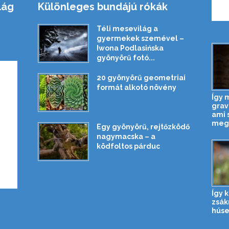
lág
Különleges bundájú rókák
Téli mesevilág a
gyermekek szemével –
Iwona Podlasińska
gyönyörű fotó...
20 gyönyörű geometriai
formát alkotó növény
Így 
grav
ami 
megv
Egy gyönyörű, rejtőzködő
nagymacska – a
ködfoltos párduc
Így 
zsák
húse