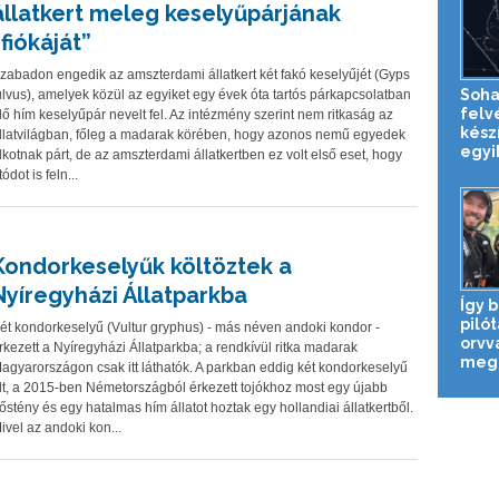
állatkert meleg keselyűpárjának
“fiókáját”
zabadon engedik az amszterdami állatkert két fakó keselyűjét (Gyps
Soha
ulvus), amelyek közül az egyiket egy évek óta tartós párkapcsolatban
felv
lő hím keselyűpár nevelt fel. Az intézmény szerint nem ritkaság az
készí
llatvilágban, főleg a madarak körében, hogy azonos nemű egyedek
egyik
lkotnak párt, de az amszterdami állatkertben ez volt első eset, hogy
tódot is feln...
Kondorkeselyűk költöztek a
Nyíregyházi Állatparkba
Így 
pilót
ét kondorkeselyű (Vultur gryphus) - más néven andoki kondor -
orvv
rkezett a Nyíregyházi Állatparkba; a rendkívül ritka madarak
megm
agyarországon csak itt láthatók. A parkban eddig két kondorkeselyű
lt, a 2015-ben Németországból érkezett tojókhoz most egy újabb
őstény és egy hatalmas hím állatot hoztak egy hollandiai állatkertből.
ivel az andoki kon...