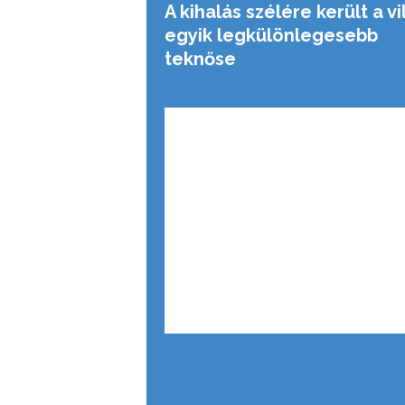
A kihalás szélére került a vi
egyik legkülönlegesebb
teknőse