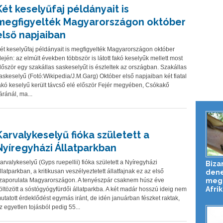
Két keselyűfaj példányait is
megfigyelték Magyarországon október
első napjaiban
ét keselyűfaj példányait is megfigyelték Magyarországon október
lején: az elmúlt években többször is látott fakó keselyűk mellett most
lőször egy szakállas saskeselyűt is észleltek az országban. Szakállas
askeselyű (Fotó:Wikipedia/J.M.Garg) Október első napjaiban két fiatal
akó keselyű került távcső elé először Fejér megyében, Csókakő
áránál, ma...
Karvalykeselyű fióka született a
Nyíregyházi Állatparkban
arvalykeselyű (Gyps ruepellii) fióka született a Nyíregyházi
Biza
llatparkban, a kritikusan veszélyeztetett állatfajnak ez az első
dene
meg 
zaporulata Magyarországon. A tenyészpár csaknem húsz éve
Afrik
öltözött a sóstógyógyfürdői állatparkba. A két madár hosszú ideig nem
utatott érdeklődést egymás iránt, de idén januárban fészket raktak,
z egyetlen tojásból pedig 55...