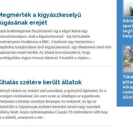
Megmérték a kígyászkeselyű
Adre
rúgásának erejét
spor
legf
aját testtömegének ötszörösével rúg a kígyó fejére egy
hely
zázadmásodperc alatt a kígyászkeselyű - írja brit kutatók
redményeire hivatkozva a BBC. A tudósok egy Hampshire-i
lapítvány tulajdonában lévő kígyászkeselyű, egy Madeleine nevű hím
úgásainak erejét mérték. Az állatot arra képezték ki, hogy
umikígyókba rúgjon hosszú lábaival. A kutatók a rúgáso...
Töké
Kihalás szélére került állatok
pill
elka
önnyű védeni az imádni való pandákat, a gyönyörű tigriseket, és a
vado
enséges víziállatokat, ám nem ezek az állatfajok az egyetlenek,
állat
melyeket a kihalás veszélye fenyeget. Az emberek, és így az
llatvédők is hajlamosak elsiklani kevésbé ismert vagy szeretett
lőlény felett. Arany nyílméregbéka Csupán 55 milliméterre nőtt meg
z a kétéltű, amelynek a mé...