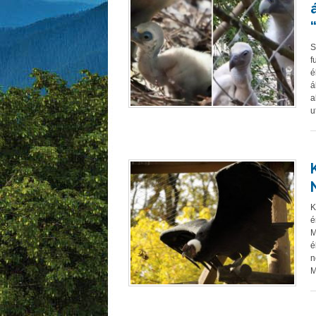
S
f
é
á
a
u
K
é
M
é
n
M