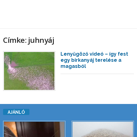
Címke: juhnyáj
Lenyűgöző videó – így fest
egy birkanyáj terelése a
magasból
AJÁNLÓ