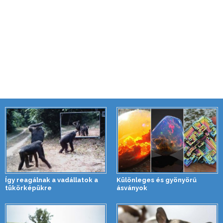
Így reagálnak a vadállatok a
Különleges és gyönyörű
tükörképükre
ásványok