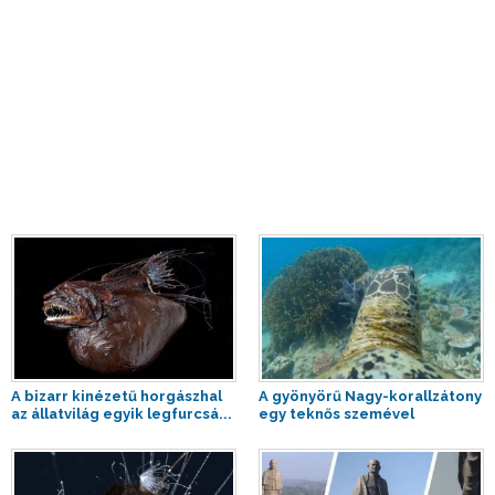
A bizarr kinézetű horgászhal
A gyönyörű Nagy-korallzátony
az állatvilág egyik legfurcsá...
egy teknős szemével