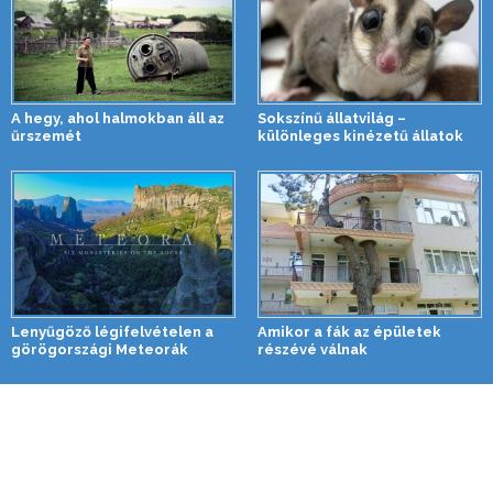
A hegy, ahol halmokban áll az
Sokszínű állatvilág –
űrszemét
különleges kinézetű állatok
Lenyűgöző légifelvételen a
Amikor a fák az épületek
görögországi Meteorák
részévé válnak