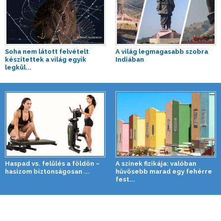
Soha nem látott felvételt
A világ legmagasabb szobra
készítettek a világ egyik
Indiában
legkül...
Haspad vs. felülés a földön –
A színek fizikája: valóban
hasizom biztonságosan ...
hűvösebb marad egy fehérre
fest...