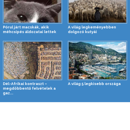
Pórul járt macskák, akik
A világ legkeményebben
méhcsípés áldozatai lettek
dolgozó kutyái
Dél-Afrikai kontraszt –
A világ 5 legkisebb országa
megdöbbentő felvételek a
gaz...