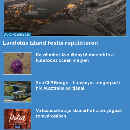
Autó-Közlekedés
Landolás Izland festői repülőterén
Rajzfilmbe illő élőlényt filmeztek le a
kutatók az óceán mélyén
Sea Cliff Bridge – Látványos tengerparti
híd Ausztrália partjánál
Virtuális séta a jordániai Petra lenyűgöző
romvárosában