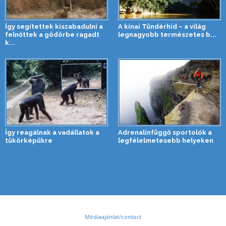
Így segítettek kiszabadulni a
A kínai Tündérhíd – a világ
felnőttek a gödörbe ragadt
legnagyobb természetes b...
k...
Így reagálnak a vadállatok a
Adrenalinfüggő sportolók a
tükörképükre
legfélelmetesebb helyeken
Médiaajánlat/contact