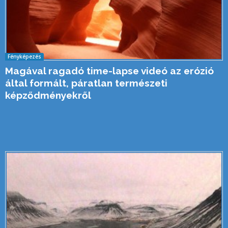
Fényképezés
Magával ragadó time-lapse videó az erózió
által formált, páratlan természeti
képződményekről