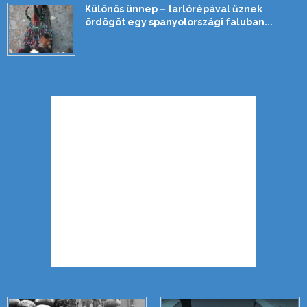
Különös ünnep – tarlórépával űznek
ördögöt egy spanyolországi faluban...