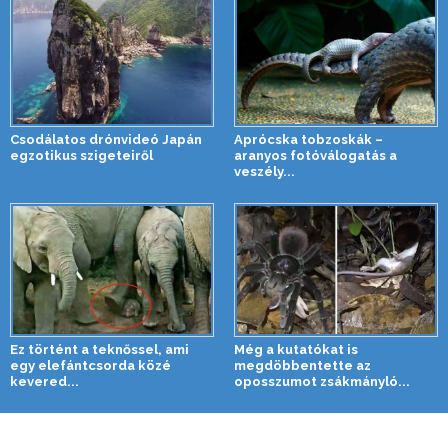
Csodálatos drónvideó Japán
Aprócska tobzoskák –
egzotikus szigeteiről
aranyos fotóválogatás a
veszély...
Ez történt a teknőssel, ami
Még a kutatókat is
egy elefántcsorda közé
megdöbbentette az
kevered...
oposszumot zsákmányló...