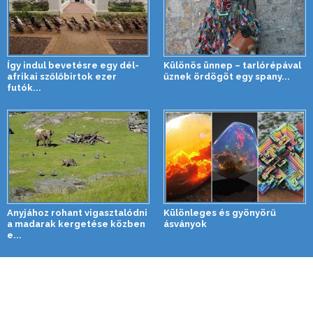
Így indul bevetésre egy dél-
Különös ünnep – tarlórépával
afrikai szőlőbirtok ezer
űznek ördögöt egy spany...
futók...
Anyjához rohant vigasztalódni
Különleges és gyönyörű
a madarak kergetése közben
ásványok
e...