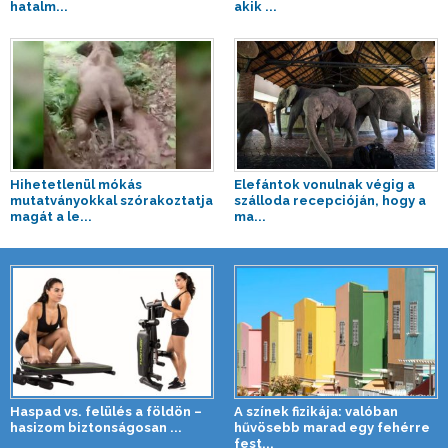
hatalm...
akik ...
Hihetetlenül mókás
Elefántok vonulnak végig a
mutatványokkal szórakoztatja
szálloda recepcióján, hogy a
magát a le...
ma...
Haspad vs. felülés a földön –
A színek fizikája: valóban
hasizom biztonságosan ...
hűvösebb marad egy fehérre
fest...