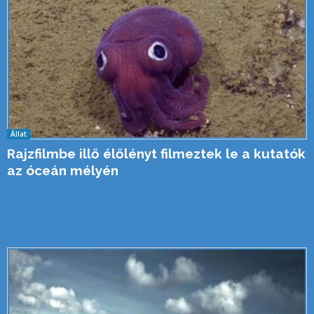
Állat
Rajzfilmbe illő élőlényt filmeztek le a kutatók
az óceán mélyén