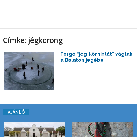
Címke: jégkorong
Forgó “jég-körhintát” vágtak
a Balaton jegébe
AJÁNLÓ