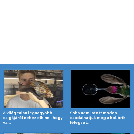
A világ talán legnagyobb
Soha nem látott módon
csigájáról nehéz elhinni, hogy
csodálhatjuk meg a kolibrik
va...
lélegzet...