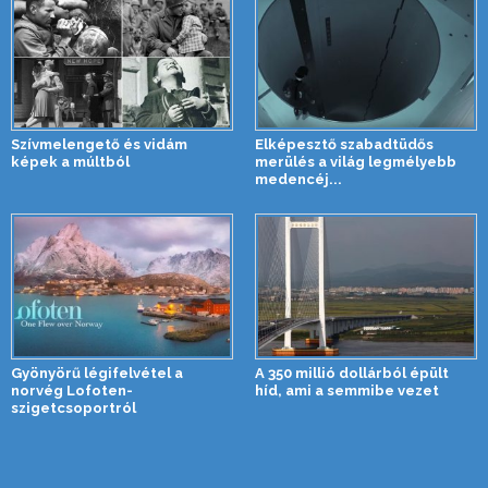
Szívmelengető és vidám
Elképesztő szabadtüdős
képek a múltból
merülés a világ legmélyebb
medencéj...
Gyönyörű légifelvétel a
A 350 millió dollárból épült
norvég Lofoten-
híd, ami a semmibe vezet
szigetcsoportról