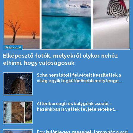
Elképesztő
Elképesztő fotók, melyekről olykor nehéz
elhinni, hogy valóságosak
Soha nem látott felvételt készítettek a
világ egyik legkülönösebb mélytenge...
Attenborough és bolygónk csodái –
hazánkban is vettek fel jeleneteket...
Egy különleges, mesebeli toronyház a vad