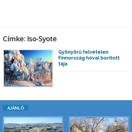
Címke: Iso-Syote
Gyönyörű felvételen
Finnország hóval borított
tája
AJÁNLÓ