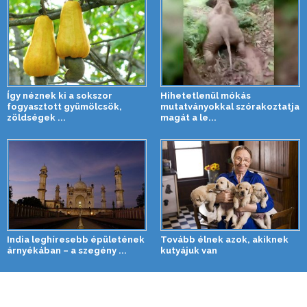
Így néznek ki a sokszor
Hihetetlenül mókás
fogyasztott gyümölcsök,
mutatványokkal szórakoztatja
zöldségek ...
magát a le...
India leghíresebb épületének
Tovább élnek azok, akiknek
árnyékában – a szegény ...
kutyájuk van