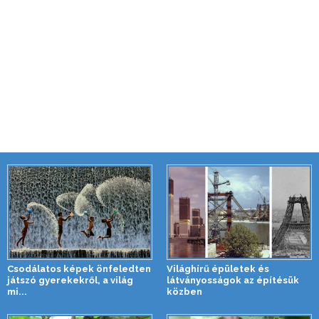
Csodálatos képek önfeledten
Világhírű épületek és
játszó gyerekekről, a világ
látványosságok az építésük
mi...
közben