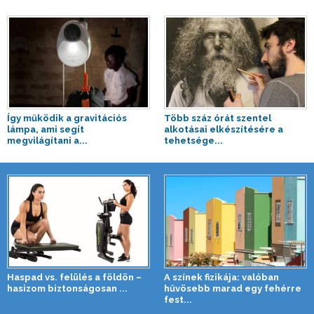
Így működik a gravitációs
Több száz órát szentel
lámpa, ami segít
alkotásai elkészítésére a
megvilágítani a...
tehetsége...
Haspad vs. felülés a földön –
A színek fizikája: valóban
hasizom biztonságosan ...
hűvösebb marad egy fehérre
fest...