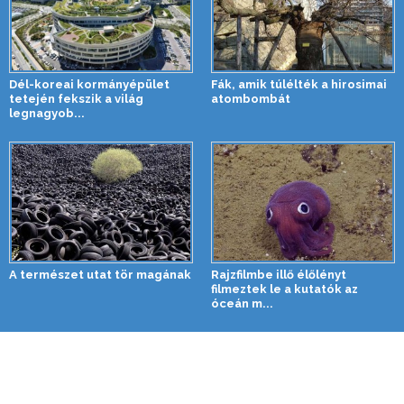
Dél-koreai kormányépület
Fák, amik túlélték a hirosimai
tetején fekszik a világ
atombombát
legnagyob...
A természet utat tör magának
Rajzfilmbe illő élőlényt
filmeztek le a kutatók az
óceán m...