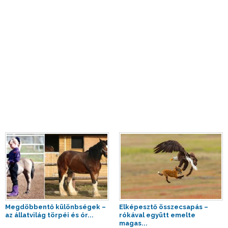
Megdöbbentő különbségek –
Elképesztő összecsapás –
az állatvilág törpéi és ór...
rókával együtt emelte
magas...