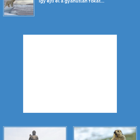
így ejti el a gyanútlan fókát...