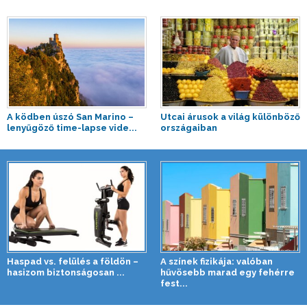
A ködben úszó San Marino –
Utcai árusok a világ különböző
lenyűgöző time-lapse vide...
országaiban
Haspad vs. felülés a földön –
A színek fizikája: valóban
hasizom biztonságosan ...
hűvösebb marad egy fehérre
fest...