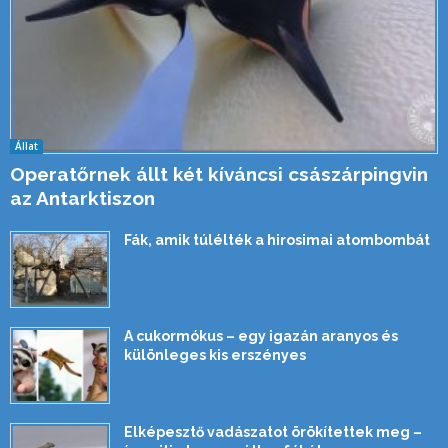
Állat
Operatőrnek állt két kíváncsi császárpingvin
az Antarktiszon
Fák, amik túlélték a hirosimai atombombát
A cukormókus – egy igazán aranyos és
különleges kis erszényes
Elképesztő vadászatot örökítettek meg –