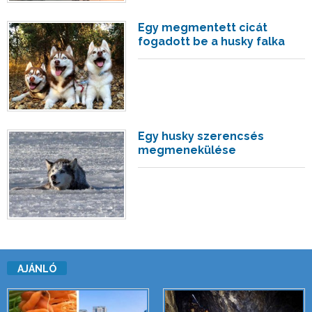
Egy megmentett cicát
fogadott be a husky falka
Egy husky szerencsés
megmenekülése
AJÁNLÓ