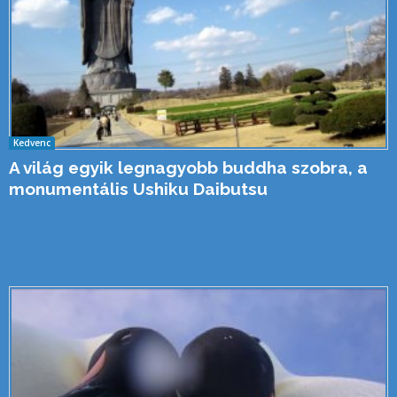
Kedvenc
A világ egyik legnagyobb buddha szobra, a
monumentális Ushiku Daibutsu