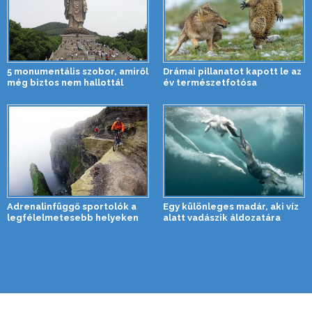
5 monumentális szobor, amiről
Drámai pillanatot kapott le az
még biztos nem hallottál
év természetfotósa
Adrenalinfüggő sportolók a
Egy különleges madár, aki víz
legfélelmetesebb helyeken
alatt vadászik áldozatára