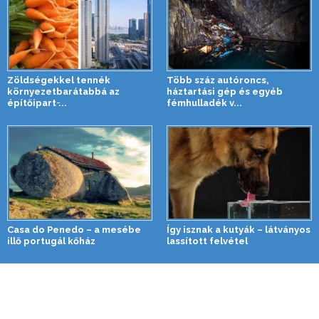
Zöldségekkel tennék
Több száz autóroncs,
környezetbarátabbá az
háztartási gép és egyéb
építőipart ̵...
fémhulladék v...
Casa do Penedo – a mesébe
Így isznak a kutyák – látványos
illő portugál kőház
lassított felvétel