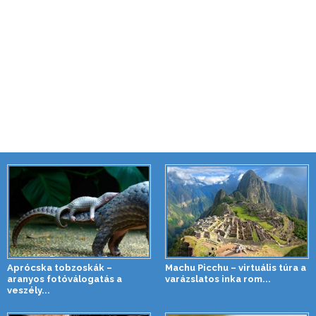
Aprócska tobzoskák –
Machu Picchu – virtuális túra a
aranyos fotóválogatás a
varázslatos inka rom...
veszély...