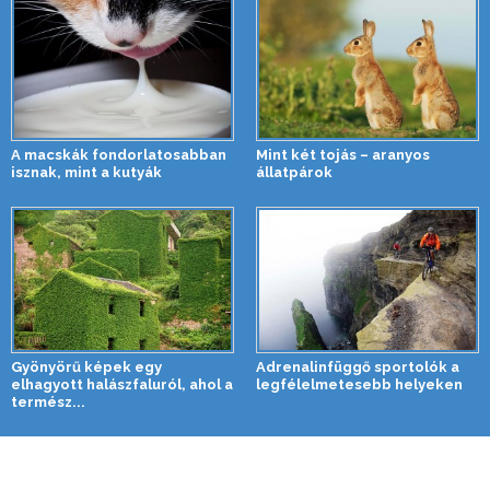
A macskák fondorlatosabban
Mint két tojás – aranyos
isznak, mint a kutyák
állatpárok
Gyönyörű képek egy
Adrenalinfüggő sportolók a
elhagyott halászfaluról, ahol a
legfélelmetesebb helyeken
termész...