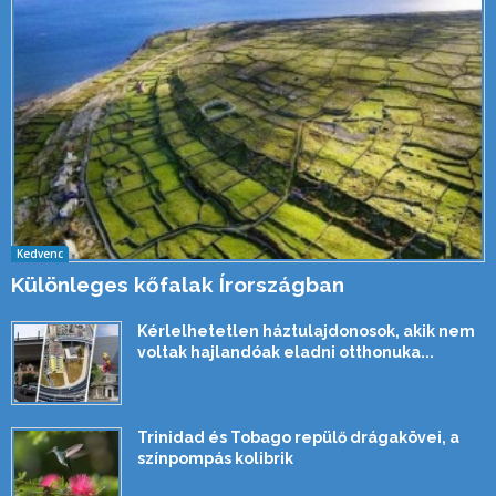
Kedvenc
Különleges kőfalak Írországban
Kérlelhetetlen háztulajdonosok, akik nem
voltak hajlandóak eladni otthonuka...
Trinidad és Tobago repülő drágakövei, a
színpompás kolibrik