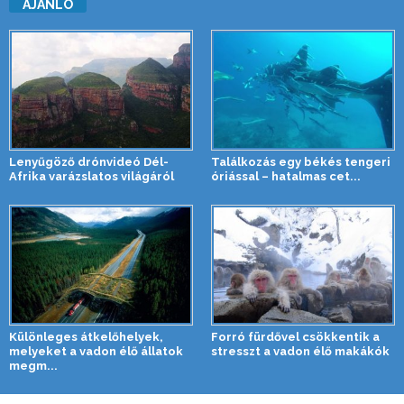
AJÁNLÓ
Lenyűgöző drónvideó Dél-
Találkozás egy békés tengeri
Afrika varázslatos világáról
óriással – hatalmas cet...
Különleges átkelőhelyek,
Forró fürdővel csökkentik a
melyeket a vadon élő állatok
stresszt a vadon élő makákók
megm...