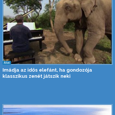
Állat
Imádja az idős elefánt, ha gondozója
klasszikus zenét játszik neki