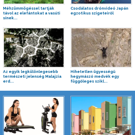
Méhzümmögéssel tartják
Csodálatos drónvideó Japán
távol az elefántokat a vasúti
egzotikus szigeteiről
sínek...
Az egyik legkülönlegesebb
Hihetetlen ügyességű
természeti jelenség Malajzia
hegymászó medvék egy
erd...
függőleges szikl...