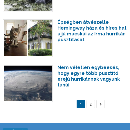
Épségben átvészelte
Hemingway háza és híres hat
ujjú macskái az Irma hurrikán
pusztítását
Nem véletlen egybeesés,
hogy egyre több pusztító
erejű hurrikánnak vagyunk
tanúi
1
2