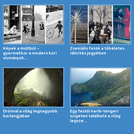
Képek a múltból –
Zseniális fotók a tökéletes
gyermekkor a modern kori
időzítés jegyében
vívmányok...
Drónnal a világ legnagyobb
Egy festői karib-tengeri
barlangjában
szigeten található a világ
legsze...