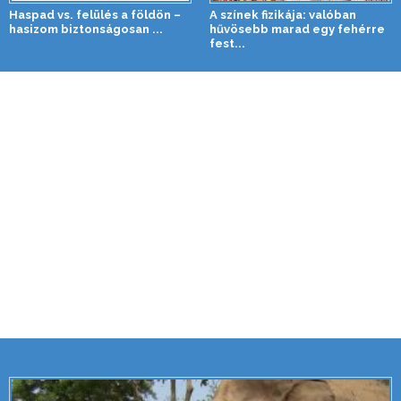
Haspad vs. felülés a földön –
A színek fizikája: valóban
hasizom biztonságosan ...
hűvösebb marad egy fehérre
fest...