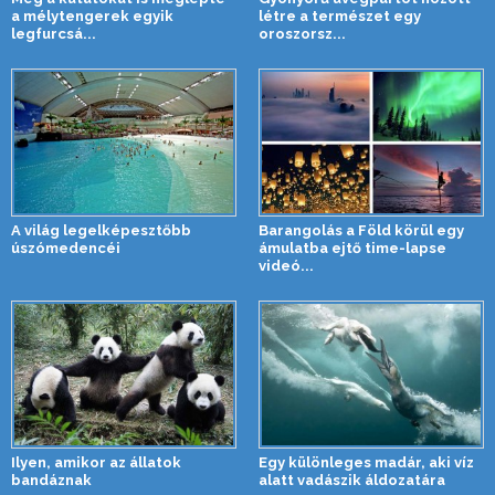
a mélytengerek egyik
létre a természet egy
legfurcsá...
oroszorsz...
A világ legelképesztőbb
Barangolás a Föld körül egy
úszómedencéi
ámulatba ejtő time-lapse
videó...
Ilyen, amikor az állatok
Egy különleges madár, aki víz
bandáznak
alatt vadászik áldozatára