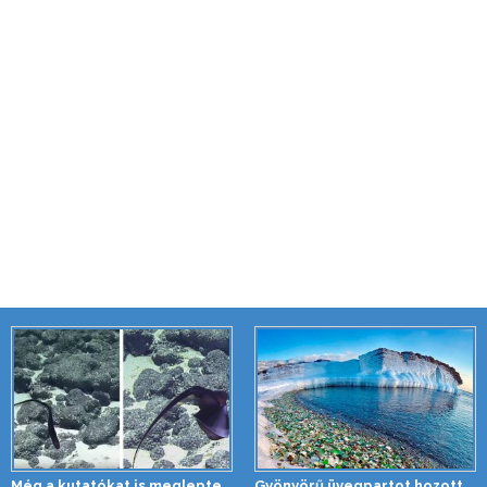
Még a kutatókat is meglepte
Gyönyörű üvegpartot hozott