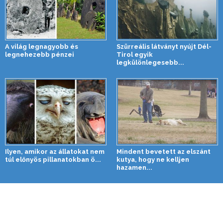
A világ legnagyobb és
Szürreális látványt nyújt Dél-
legnehezebb pénzei
Tirol egyik
legkülönlegesebb...
Ilyen, amikor az állatokat nem
Mindent bevetett az elszánt
túl előnyös pillanatokban ö...
kutya, hogy ne kelljen
hazamen...