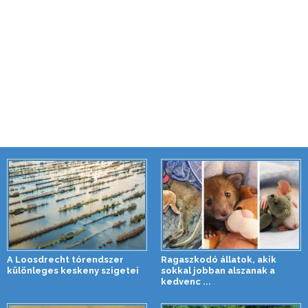
A Loosdrecht tórendszer
Ragaszkodó állatok, akik
különleges keskeny szigetei
sokkal jobban alszanak a
kedvenc ...