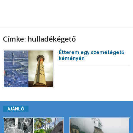
Címke: hulladékégető
Étterem egy szemétégető
kéményén
AJÁNLÓ