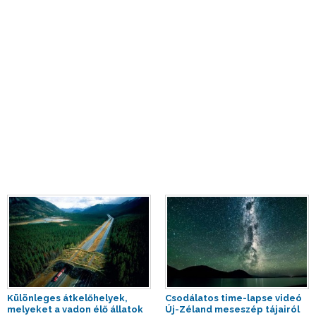
Különleges átkelőhelyek,
Csodálatos time-lapse videó
melyeket a vadon élő állatok
Új-Zéland meseszép tájairól