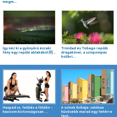
megm...
Így néz ki a gyönyörű északi
Trinidad és Tobago repülő
fény egy repülő ablakából ...
drágakövei, a színpompás
kolibri...
Haspad vs. felülés a földön –
A színek fizikája: valóban
hasizom biztonságosan ...
hűvösebb marad egy fehérre
fest...