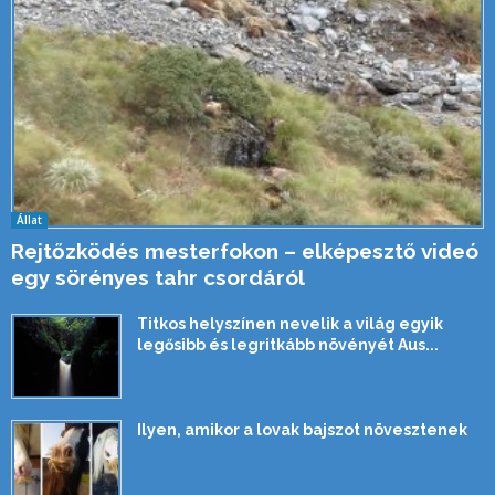
Állat
Rejtőzködés mesterfokon – elképesztő videó
egy sörényes tahr csordáról
Titkos helyszínen nevelik a világ egyik
legősibb és legritkább növényét Aus...
Ilyen, amikor a lovak bajszot növesztenek