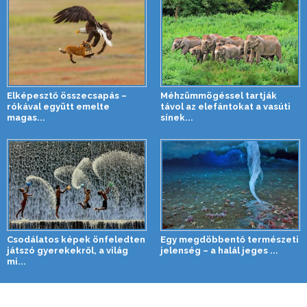
Elképesztő összecsapás –
Méhzümmögéssel tartják
rókával együtt emelte
távol az elefántokat a vasúti
magas...
sínek...
Csodálatos képek önfeledten
Egy megdöbbentő természeti
játszó gyerekekről, a világ
jelenség – a halál jeges ...
mi...