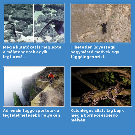
Még a kutatókat is meglepte
Hihetetlen ügyességű
a mélytengerek egyik
hegymászó medvék egy
legfurcsá...
függőleges szikl...
Adrenalinfüggő sportolók a
Különleges állatvilág bújik
legfélelmetesebb helyeken
meg a borneói esőerdő
mélyén