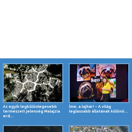
Az egyik legkülönlegesebb
Íme, a lajhár! – A világ
természeti jelenség Malajzia
leglassabb állatának különö...
erd...