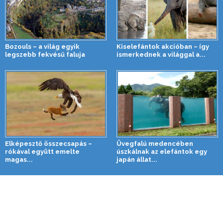
Bozouls – a világ egyik
Kiselefántok akcióban – így
legszebb fekvésű faluja
ismerkednek a világgal a...
Elképesztő összecsapás –
Üvegfalú medencében
rókával együtt emelte
úszkálnak az elefántok egy
magas...
japán állat...