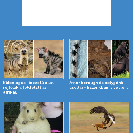
Különleges kinézetű állat
Attenborough és bolygónk
rejtőzik a föld alatt az
csodái – hazánkban is vette...
afrikai...