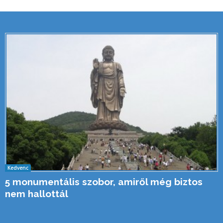
Kedvenc
5 monumentális szobor, amiről még biztos
nem hallottál