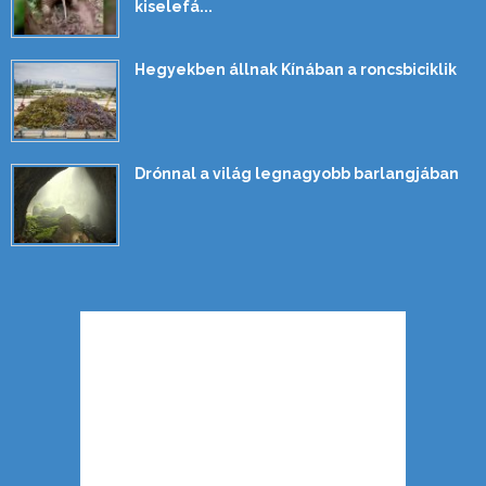
kiselefá...
Hegyekben állnak Kínában a roncsbiciklik
Drónnal a világ legnagyobb barlangjában