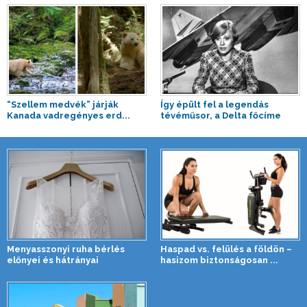
“Szellem medvék” járják
Így épült fel a legendás
Kanada vadregényes erd...
tévéműsor, a Delta főcíme
Menyasszonyi ruha bérlés
Haspad vs. felülés a földön –
előnyei és hátrányai
hasizom biztonságosan ...