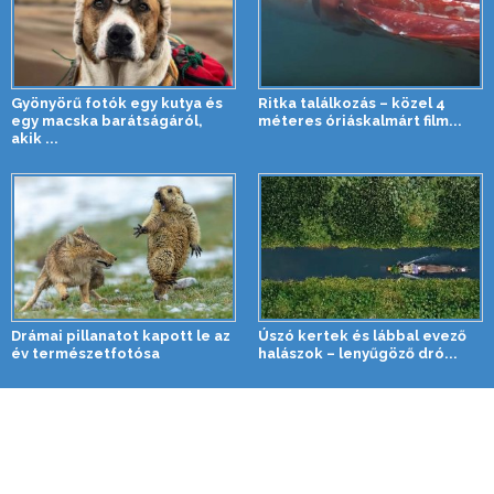
Gyönyörű fotók egy kutya és
Ritka találkozás – közel 4
egy macska barátságáról,
méteres óriáskalmárt film...
akik ...
Drámai pillanatot kapott le az
Úszó kertek és lábbal evező
év természetfotósa
halászok – lenyűgöző dró...