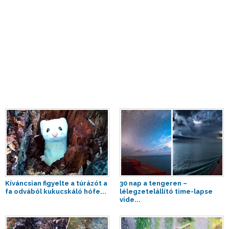
Kíváncsian figyelte a túrázót a
30 nap a tengeren –
fa odvából kukucskáló hófe...
lélegzetelállító time-lapse
vide...