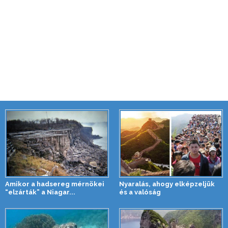
Amikor a hadsereg mérnökei
Nyaralás, ahogy elképzeljük
“elzárták” a Niagar...
és a valóság