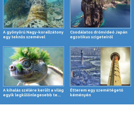
A gyönyörű Nagy-korallzátony
Csodálatos drónvideó Japán
egy teknős szemével
egzotikus szigeteiről
A kihalás szélére került a világ
Étterem egy szemétégető
egyik legkülönlegesebb te...
kéményén