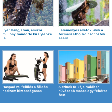
Ilyen hangja van, amikor
Leleményes állatok, akik a
milliónyi vándorló királylepke
természetből kölcsönöztek
le...
esern...
Haspad vs. felülés a földön –
A színek fizikája: valóban
hasizom biztonságosan ...
hűvösebb marad egy fehérre
fest...