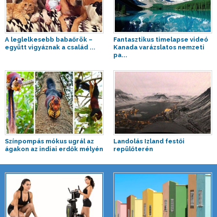
A leglelkesebb babaőrök –
Fantasztikus timelapse videó
együtt vigyáznak a család ...
Kanada varázslatos nemzeti
pa...
Színpompás mókus ugrál az
Landolás Izland festői
ágakon az indiai erdők mélyén
repülőterén