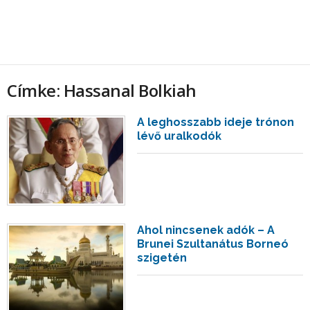
Címke: Hassanal Bolkiah
A leghosszabb ideje trónon
lévő uralkodók
Ahol nincsenek adók – A
Brunei Szultanátus Borneó
szigetén