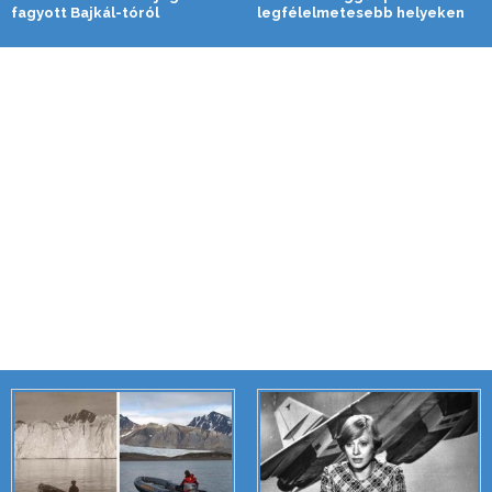
fagyott Bajkál-tóról
legfélelmetesebb helyeken