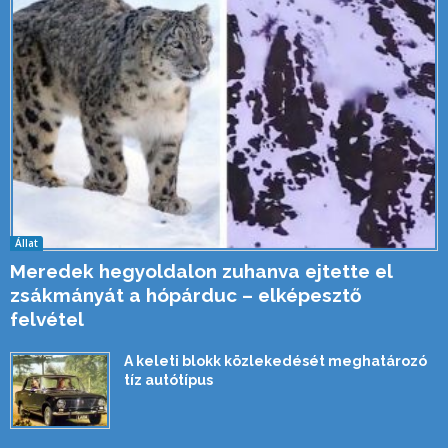
Állat
Meredek hegyoldalon zuhanva ejtette el
zsákmányát a hópárduc – elképesztő
felvétel
A keleti blokk közlekedését meghatározó
tíz autótípus