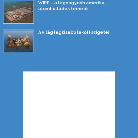
WIPP – a legnagyobb amerikai
atomhulladék temető
A világ legkisebb lakott szigetei