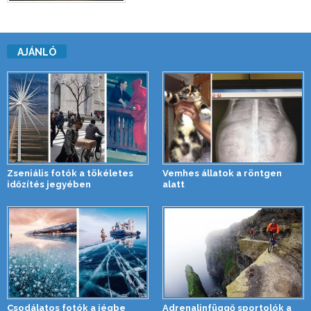
AJÁNLÓ
Zseniális fotók a tökéletes
Vemhes állatok a röntgen
időzítés jegyében
alatt
Csodálatos fotók a jégbe
Adrenalinfüggő sportolók a