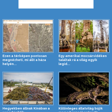
Ezen a térképen pontosan
Egy amerikai mocsárvidéken
megnézheti, mi állt a háza
találtak rá a világ egyik
helyén...
legid...
Hegyekben állnak Kínában a
Különleges állatvilág bújik