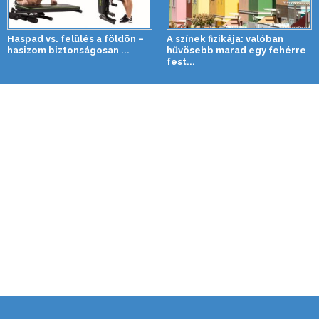
Haspad vs. felülés a földön –
A színek fizikája: valóban
hasizom biztonságosan ...
hűvösebb marad egy fehérre
fest...