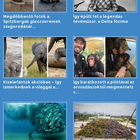
Megdöbbentő fotók a
Így épült fel a legendás
Spitzbergák gleccsereinek
tévéműsor, a Delta főcíme
zsugorodásár...
Kiselefántok akcióban – így
Így barátkozott a pilótával az
ismerkednek a világgal a...
orvvadászoktól megmentett
c...