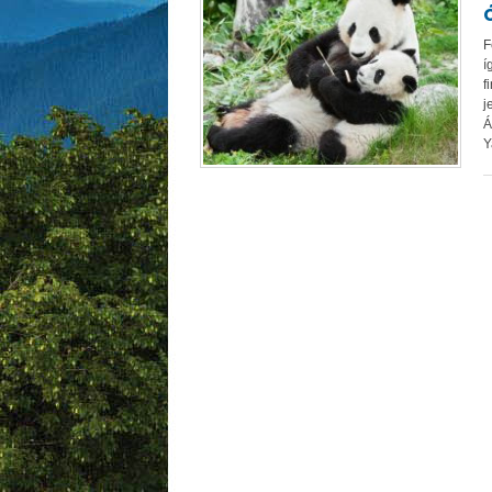
F
í
f
j
Á
Y