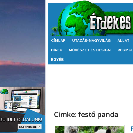
Érdekes
CÍMLAP
UTAZÁS-NAGYVILÁG
ÁLLAT
Világ
HÍREK
MŰVÉSZET ÉS DESIGN
RÉGMÚ
EGYÉB
Címke: festő panda