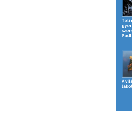
Téli
gye
szem
Podla
A vi
lakot