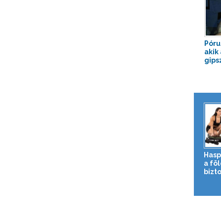
Pórul
akik
gips
Hasp
a fö
bizto