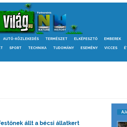
AUTÓ-KÖZLEKEDÉS
TERMÉSZET
ELKÉPESZTŐ
EMBEREK
LT
SPORT
TECHNIKA
TUDOMÁNY
ESEMÉNY
VICCES
É
AJ
Festőnek állt a bécsi állatkert