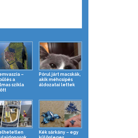
mvaszia –
Pórul járt macskák,
pülés a
akik méhcsípés
lmas szikla
áldozatai lettek
ött
elhetetlen
Kék sárkány – egy
ulajdonosok,
különleges