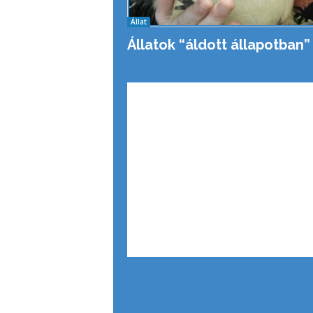
Állat
Állatok “áldott állapotban”