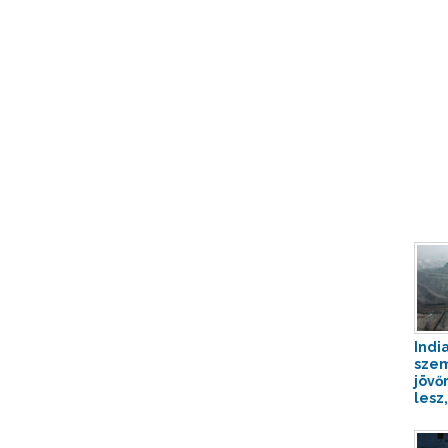
Indi
sze
jövő
lesz,