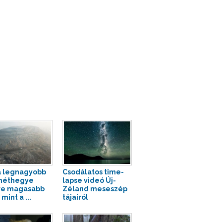
a legnagyobb
Csodálatos time-
méthegye
lapse videó Új-
re magasabb
Zéland meseszép
 mint a ...
tájairól