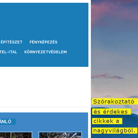
ÉPÍTÉSZET
FÉNYKÉPEZÉS
TEL-ITAL
KÖRNYEZETVÉDELEM
ÁNLÓ