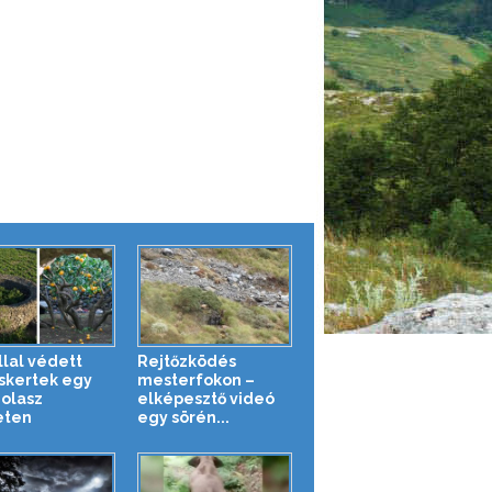
llal védett
Rejtőzködés
uskertek egy
mesterfokon –
 olasz
elképesztő videó
eten
egy sörén...