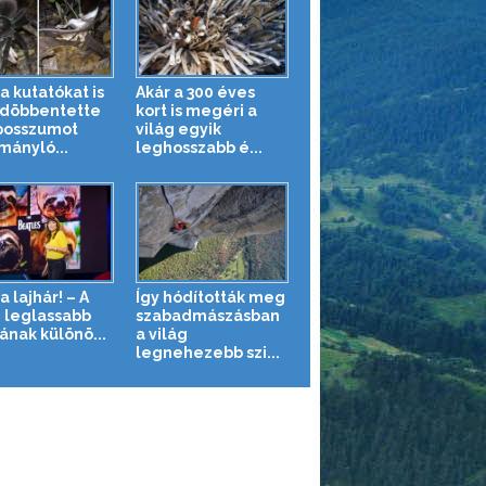
a kutatókat is
Akár a 300 éves
döbbentette
kort is megéri a
posszumot
világ egyik
mányló...
leghosszabb é...
a lajhár! – A
Így hódították meg
g leglassabb
szabadmászásban
ának különö...
a világ
legnehezebb szi...