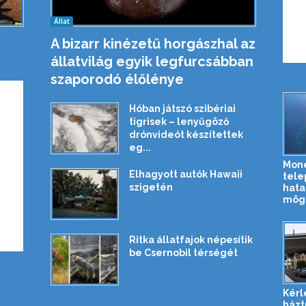
Állat
A bizarr kinézetű horgászhal az
állatvilág egyik legfurcsábban
szaporodó élőlénye
Hóban játszó szibériai
tigrisek – lenyűgöző
drónvideót készítettek
eg...
Mone
Elhagyott autók Hawaii
tele
szigetén
hata
mög
Ritka állatfajok népesítik
be Csernobil térségét
Kérl
házt