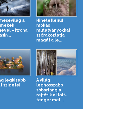
 mesevilág a
Hihetetlenül
rmekek
mókás
ével – Iwona
mutatványokkal
siń...
szórakoztatja
magát a le...
lág legkisebb
A világ
t szigetei
leghosszabb
sóbarlangja
rejtőzik a Holt-
tenger mel...