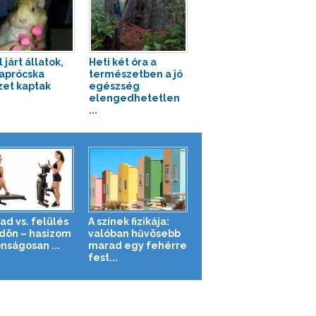
 járt állatok,
Heti két óra a
 aprócska
természetben a jó
zet kaptak
egészség
elengedhetetlen
...
ad vs. felülés
A színek fizikája:
ldön – hasizom
valóban hűvösebb
nságosan ...
marad egy fehérre
fest...