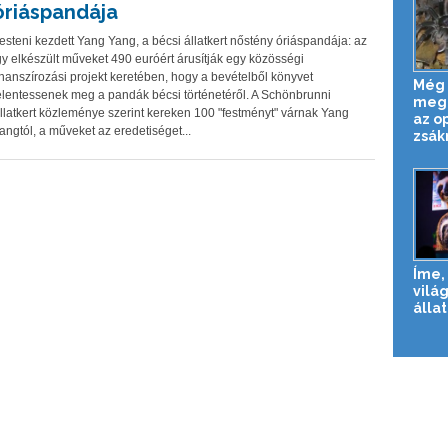
óriáspandája
esteni kezdett Yang Yang, a bécsi állatkert nőstény óriáspandája: az
gy elkészült műveket 490 euróért árusítják egy közösségi
inanszírozási projekt keretében, hogy a bevételből könyvet
Még 
elentessenek meg a pandák bécsi történetéről. A Schönbrunni
meg
llatkert közleménye szerint kereken 100 "festményt" várnak Yang
az o
angtól, a műveket az eredetiséget...
zsák
Íme, 
vilá
állat