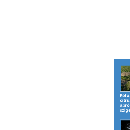
Kőfa
citr
apró
szig