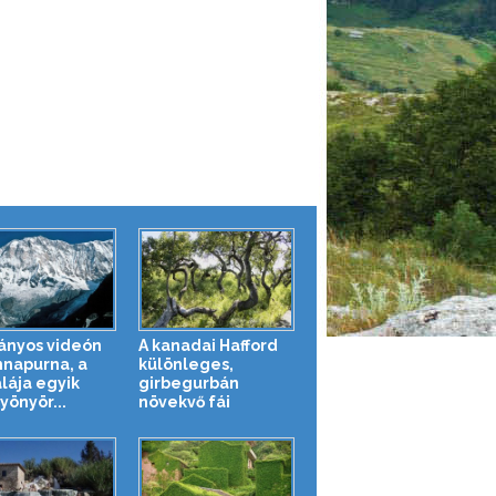
ányos videón
A kanadai Hafford
nnapurna, a
különleges,
lája egyik
girbegurbán
yönyör...
növekvő fái