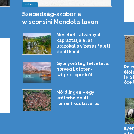
Kedvenc
Szabadság-szobor a
wisconsini Mendota tavon
Mesebeli látvánnyal
kápráztatja el az
utazókat a vízesés felett
épült kínai...
Gyönyörű légifelvétel a
Rajzf
norvég Lofoten-
élől
szigetcsoportról
le a
óceá
Nördlingen – egy
kráterbe épült
romantikus kisváros
Ilye
álla