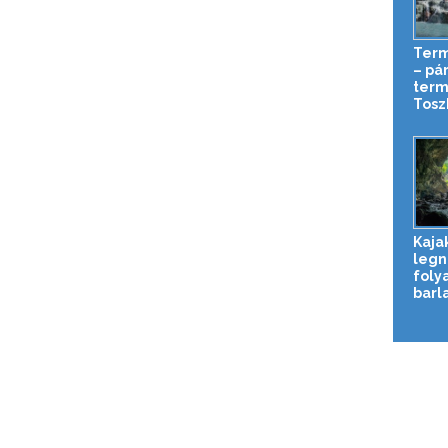
Term
– pá
term
Tosz
Kaja
legn
foly
barl