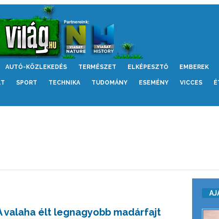
AUTÓ-KÖZLEKEDÉS
TERMÉSZET
ELKÉPESZTŐ
EMBEREK
LT
SPORT
TECHNIKA
TUDOMÁNY
ESEMÉNY
VICCES
É
AJ
A valaha élt legnagyobb madárfajt