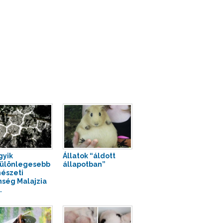
gyik
Állatok “áldott
ülönlegesebb
állapotban”
észeti
nség Malajzia
.