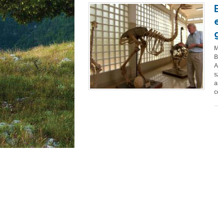
M
B
A
s
a
c