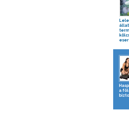
Lel
állat
term
kölc
esern
Hasp
a fö
bizto