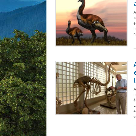
A
z
e
h
n
L
A
m
é
v
4
é