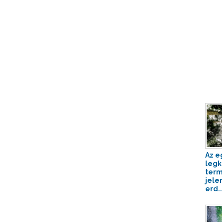
Az e
legk
term
jele
erd..