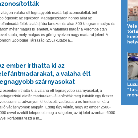
azonosították
 világon valaha élt legnagyobb madárfajt azonosították brit
oológusok: az egykoron Madagaszkáron honos állat az
lefántmadárfélék családjába tartozott és akár 800 kilogramm súlyú és
Vele
árom méter magas is lehetett. A hatalmas madár a Vorombe titan
tört
evet kapta, mely malgas és görög nyelven nagy madarat jelent. A
kevé
ondoni Zoológiai Társaság (ZSL) kutatói a...
helye
Az ember irthatta ki az
elefántmadarakat, a valaha élt
legnagyobb szárnyasokat
Luxu
“far
z ősember irthatta ki a valaha élt legnagyobb szárnyasokat, a
mona
adagaszkári elefántmadarakat - állapították meg kutatók egy tízezer
ves csontmaradványon felfedezett, vadászatra és hentesmunkára
alló vágásnyomok alapján. Eddig úgy vélték, hogy az ember 2500-
000 évvel ezelőtt telepedett meg a szigeten, az új lelet azonban 6000
vvel korábbira teszi a m...