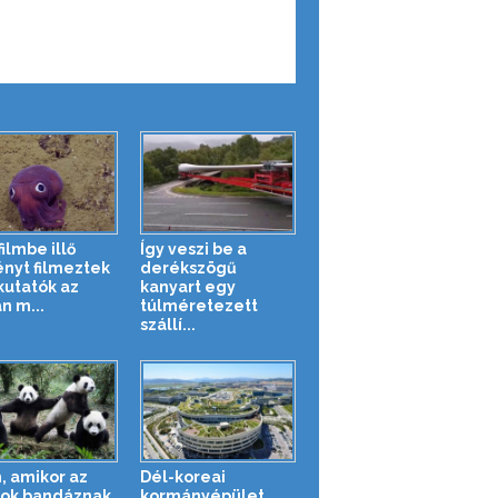
ilmbe illő
Így veszi be a
ényt filmeztek
derékszögű
 kutatók az
kanyart egy
n m...
túlméretezett
szállí...
n, amikor az
Dél-koreai
tok bandáznak
kormányépület