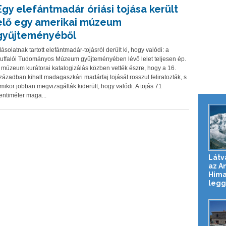
Egy elefántmadár óriási tojása került
elő egy amerikai múzeum
gyűjteményéből
ásolatnak tartott elefántmadár-tojásról derült ki, hogy valódi: a
uffalói Tudományos Múzeum gyűjteményében lévő lelet teljesen ép.
 múzeum kurátorai katalogizálás közben vették észre, hogy a 16.
zázadban kihalt madagaszkári madárfaj tojását rosszul feliratozták, s
mikor jobban megvizsgálták kiderült, hogy valódi. A tojás 71
entiméter maga...
Látv
az A
Hima
legg