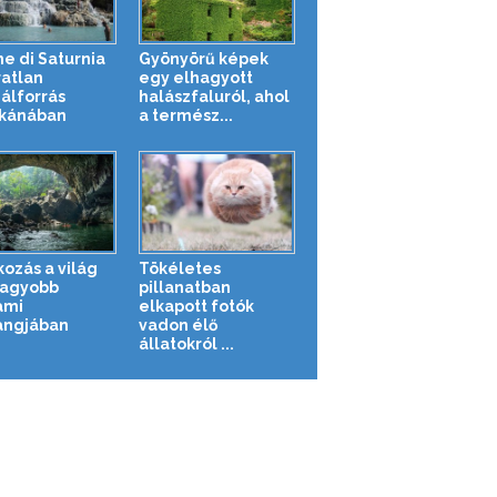
e di Saturnia
Gyönyörű képek
ratlan
egy elhagyott
álforrás
halászfaluról, ahol
kánában
a termész...
kozás a világ
Tökéletes
agyobb
pillanatban
ami
elkapott fotók
angjában
vadon élő
állatokról ...