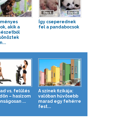
eményes
Így cseperednek
ok, akik a
fel a pandabocsok
észetből
sönöztek
...
ad vs. felülés
A színek fizikája:
ldön – hasizom
valóban hűvösebb
nságosan ...
marad egy fehérre
fest...