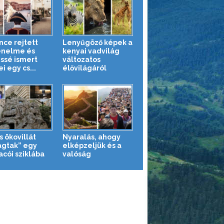
nce rejtett
Lenyűgöző képek a
énelme és
kenyai vadvilág
ssé ismert
változatos
i egy cs...
élővilágáról
s ökovillát
Nyaralás, ahogy
agtak” egy
elképzeljük és a
cói sziklába
valóság