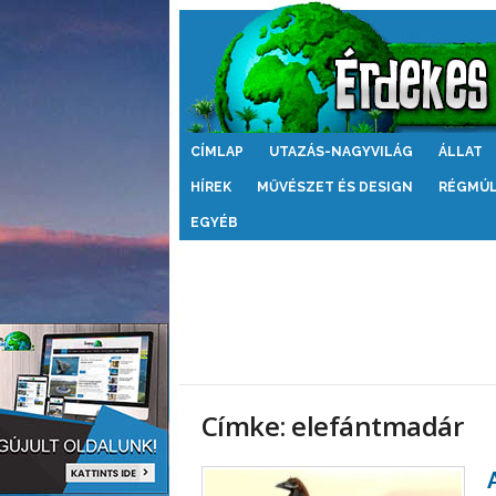
Érdekes
CÍMLAP
UTAZÁS-NAGYVILÁG
ÁLLAT
Világ
HÍREK
MŰVÉSZET ÉS DESIGN
RÉGMÚ
EGYÉB
Címke: elefántmadár