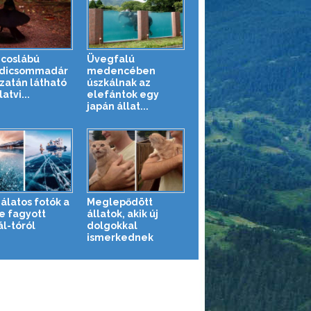
ncoslábú
Üvegfalú
dicsommadár
medencében
azatán látható
úszkálnak az
latvi...
elefántok egy
japán állat...
álatos fotók a
Meglepődött
e fagyott
állatok, akik új
ál-tóról
dolgokkal
ismerkednek