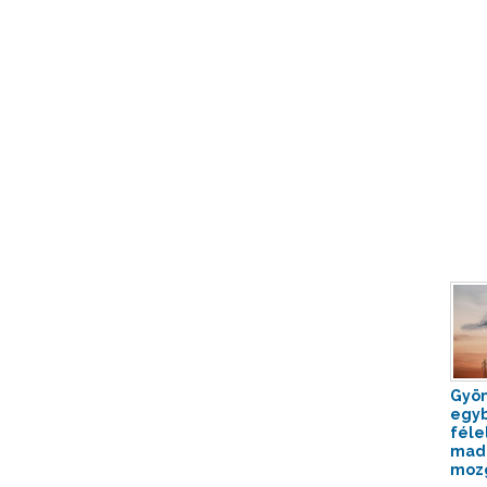
Gyön
egy
féle
mada
mozg