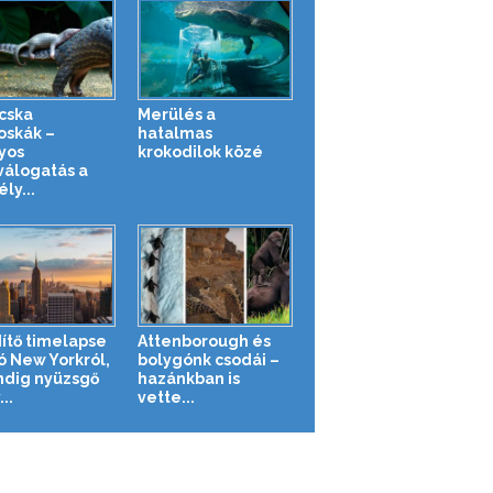
cska
Merülés a
oskák –
hatalmas
yos
krokodilok közé
válogatás a
ly...
ítő timelapse
Attenborough és
ó New Yorkról,
bolygónk csodái –
ndig nyüzsgő
hazánkban is
..
vette...