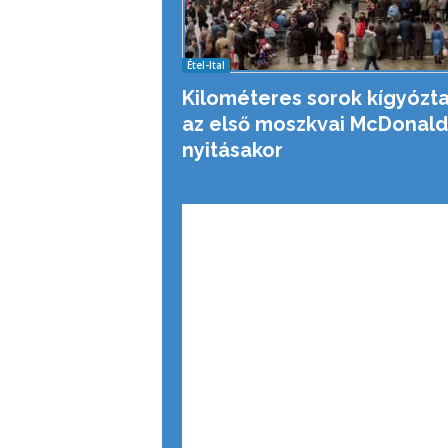
Étel-Ital
Kilométeres sorok kígyózt
az első moszkvai McDonald
nyitásakor