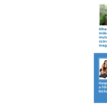
Hihe
mók
muta
szór
magá
Hasp
a fö
bizto