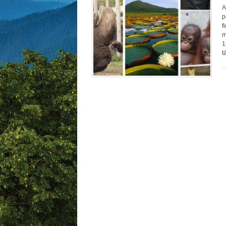
A
p
f
m
1
t