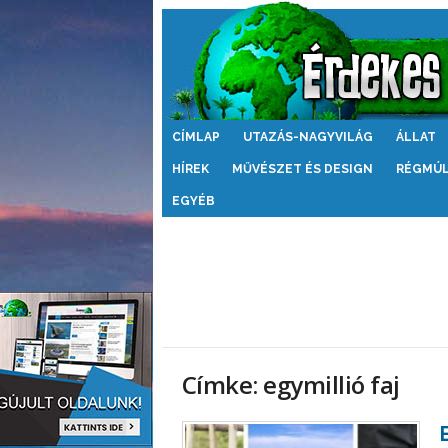
Érdekes
CÍMLAP
UTAZÁS-NAGYVILÁG
ÁLLAT
Világ
HÍREK
MŰVÉSZET ÉS DESIGN
RÉGMÚ
EGYÉB
Címke: egymillió faj