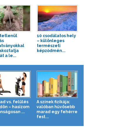
tetlenül
10 csodálatos hely
ás
– különleges
tványokkal
természeti
akoztatja
képződmén...
t a le...
ad vs. felülés
A színek fizikája:
ldön – hasizom
valóban hűvösebb
nságosan ...
marad egy fehérre
fest...