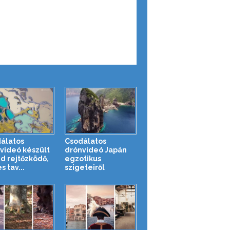
álatos
Csodálatos
videó készült
drónvideó Japán
nd rejtőzködő,
egzotikus
s tav...
szigeteiről