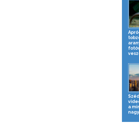
Apró
tobz
aran
fotó
veszé
Széd
vide
a mi
nagy.