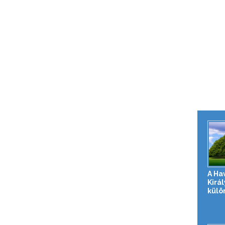
A Ha
Királ
külö