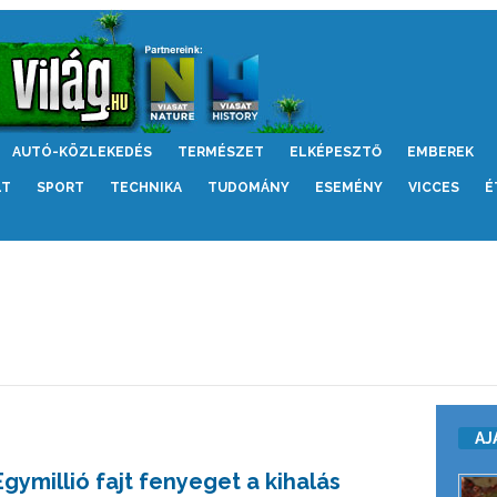
AUTÓ-KÖZLEKEDÉS
TERMÉSZET
ELKÉPESZTŐ
EMBEREK
LT
SPORT
TECHNIKA
TUDOMÁNY
ESEMÉNY
VICCES
É
AJ
Egymillió fajt fenyeget a kihalás