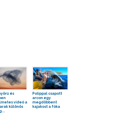
yörű és
Polippal csapott
ben
arcon egy
lmetes videó a
megdöbbent
rak különös
kajakost a fóka
...