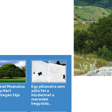
waii Moanalua
Egy pillanatra sem
yi Kert
adta fel a
nleges fája
küzdelmet a
meredek
hegyolda...