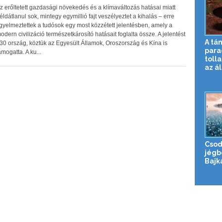
z erőltetett gazdasági növekedés és a klímaváltozás hatásai miatt
éldátlanul sok, mintegy egymillió fajt veszélyeztet a kihalás – erre
igyelmeztettek a tudósok egy most közzétett jelentésben, amely a
odern civilizáció természetkárosító hatásait foglalta össze. A jelentést
A tá
30 ország, köztük az Egyesült Államok, Oroszország és Kína is
para
ámogatta. A ku...
toll
az ál
Csod
jégb
Bajk