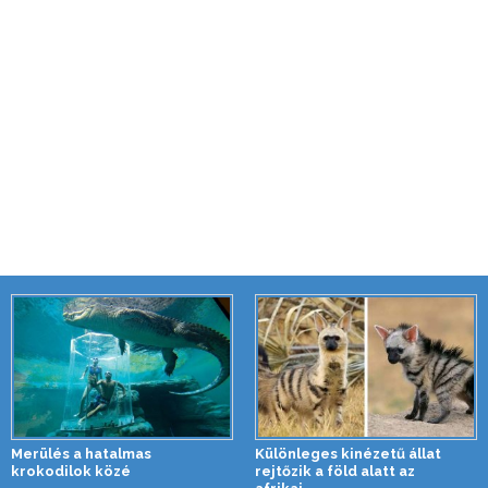
Merülés a hatalmas
Különleges kinézetű állat
krokodilok közé
rejtőzik a föld alatt az