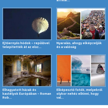
afrikai...
Ejtőernyős hódok – repülővel
Nyaralás, ahogy elképzeljük
telepítették át az elsz...
és a valóság
Elhagyatott házak és
Elképesztő fotók, melyekről
kastélyok Európában – Roman
olykor nehéz elhinni, hogy
Rob...
val...