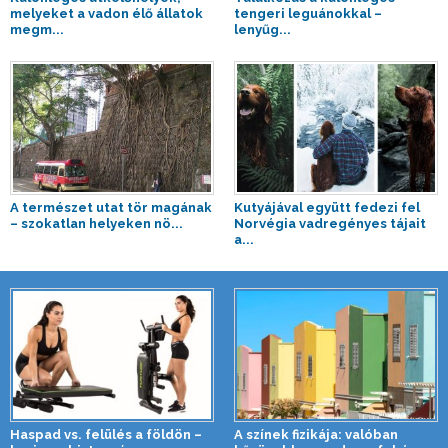
melyeket a vadon élő állatok
tengeri leguánokkal –
megm...
lenyűg...
A természet utat tör magának
Kutyájával együtt fedezi fel
– szokatlan helyeken nö...
Norvégia vadregényes tájait
a...
Haspad vs. felülés a földön –
A színek fizikája: valóban