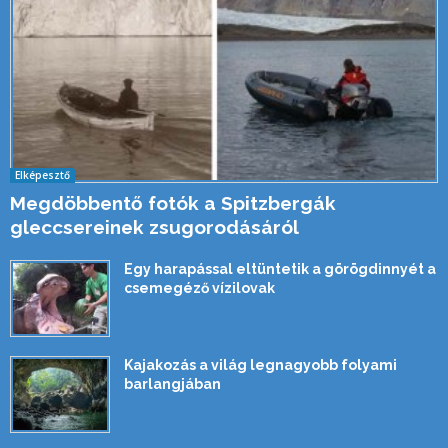
Elképesztő
Megdöbbentő fotók a Spitzbergák
gleccsereinek zsugorodásáról
Egy harapással eltüntetik a görögdinnyét a
csemegéző vízilovak
Kajakozás a világ legnagyobb folyami
barlangjában