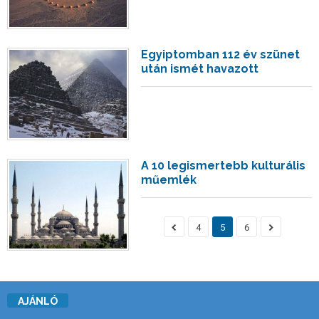
Egyiptomban 112 év szünet
után ismét havazott
A 10 legismertebb kulturális
műemlék
4
5
6
AJÁNLÓ