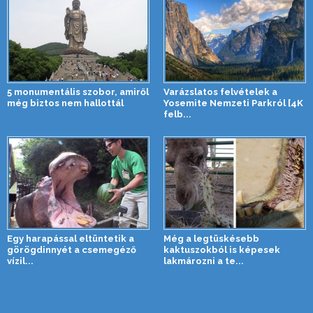
5 monumentális szobor, amiről
Varázslatos felvételek a
még biztos nem hallottál
Yosemite Nemzeti Parkról [4K
felb...
Egy harapással eltüntetik a
Még a legtüskésebb
görögdinnyét a csemegéző
kaktuszokból is képesek
vízil...
lakmározni a te...