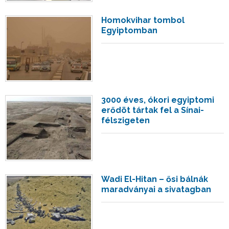
Homokvihar tombol
Egyiptomban
3000 éves, ókori egyiptomi
erődöt tártak fel a Sínai-
félszigeten
Wadi El-Hitan – ősi bálnák
maradványai a sivatagban