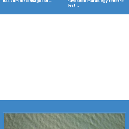
hasizom biztonságosan ...
hűvösebb marad egy fehérre
fest...