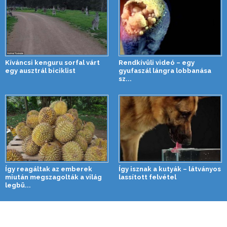
Kíváncsi kenguru sorfal várt
Rendkívüli videó – egy
egy ausztrál biciklist
gyufaszál lángra lobbanása
sz...
Így reagáltak az emberek
Így isznak a kutyák – látványos
miután megszagolták a világ
lassított felvétel
legbü...