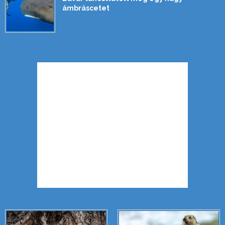
ámbráscetet