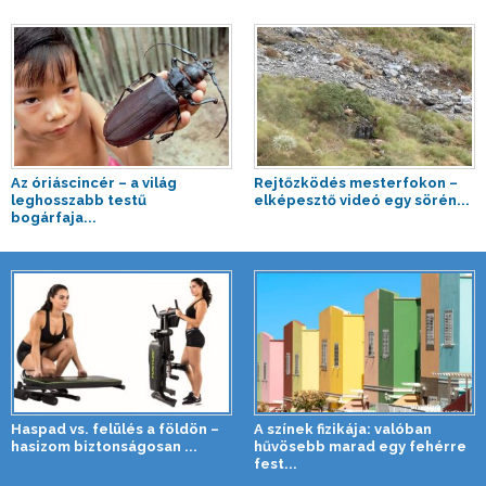
Az óriáscincér – a világ
Rejtőzködés mesterfokon –
leghosszabb testű
elképesztő videó egy sörén...
bogárfaja...
Haspad vs. felülés a földön –
A színek fizikája: valóban
hasizom biztonságosan ...
hűvösebb marad egy fehérre
fest...