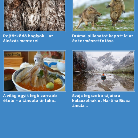
Rejtőzködő baglyok – az
Drámai pillanatot kapott le az
álcázás mesterei
év természetfotósa
A világ egyik legbizarrabb
Svájc legszebb tájaiara
étele – a táncoló tintaha...
kalauzolnak el Martina Bisaz
ámula...