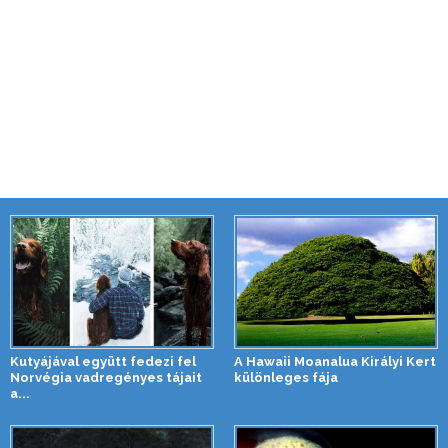
Kutyájával együtt fedezi fel
A Hawaii Moanalua Királyi Kert
Norvégia vadregényes tájait
különleges fája
a...