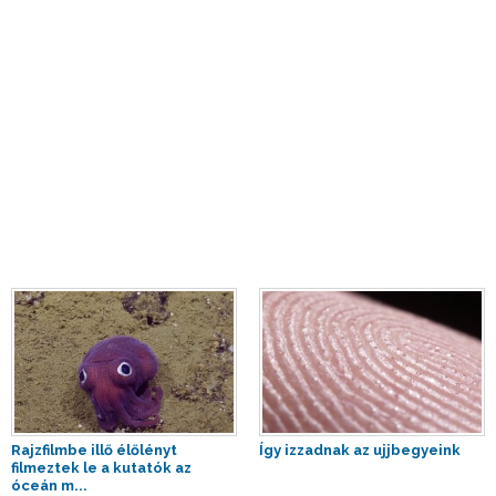
Rajzfilmbe illő élőlényt
Így izzadnak az ujjbegyeink
filmeztek le a kutatók az
óceán m...