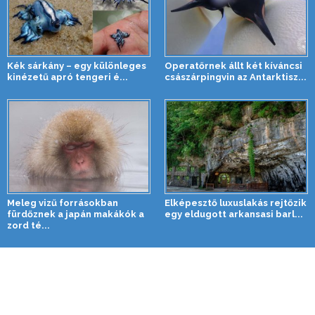
Kék sárkány – egy különleges
Operatőrnek állt két kíváncsi
kinézetű apró tengeri é...
császárpingvin az Antarktisz...
Meleg vizű forrásokban
Elképesztő luxuslakás rejtőzik
fürdőznek a japán makákók a
egy eldugott arkansasi barl...
zord té...