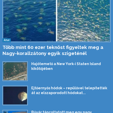
Állat
Több mint 60 ezer teknőst figyeltek meg a
Nagy-korallzátony egyik szigeténél
Hajótemető a New York-i Staten Island
kikötőjében
Ejtőernyős hódok – repülővel telepítették
át az elszaporodott hódokat...
Búvár táncoltatott meg egy nagy