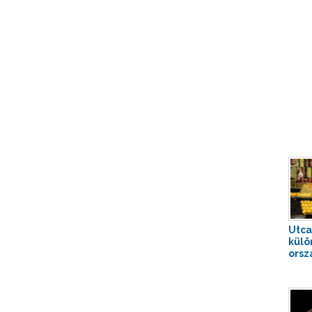
Utca
külö
orsz