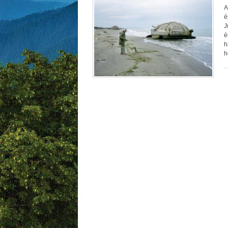
A
é
J
é
h
h