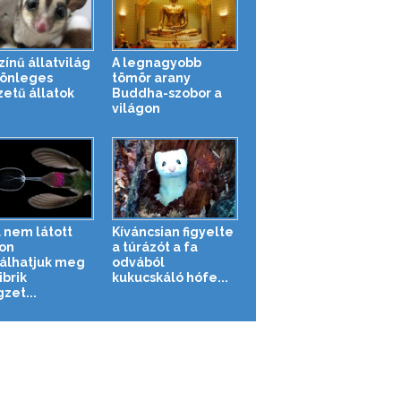
zínű állatvilág
A legnagyobb
lönleges
tömör arany
zetű állatok
Buddha-szobor a
világon
 nem látott
Kíváncsian figyelte
on
a túrázót a fa
álhatjuk meg
odvából
ibrik
kukucskáló hófe...
zet...