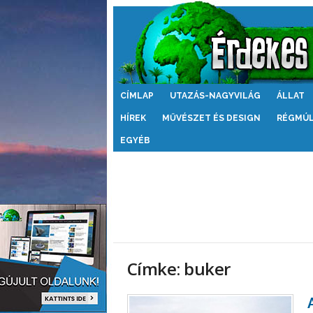
Érdekes
CÍMLAP
UTAZÁS-NAGYVILÁG
ÁLLAT
Világ
HÍREK
MŰVÉSZET ÉS DESIGN
RÉGMÚ
EGYÉB
Címke: buker