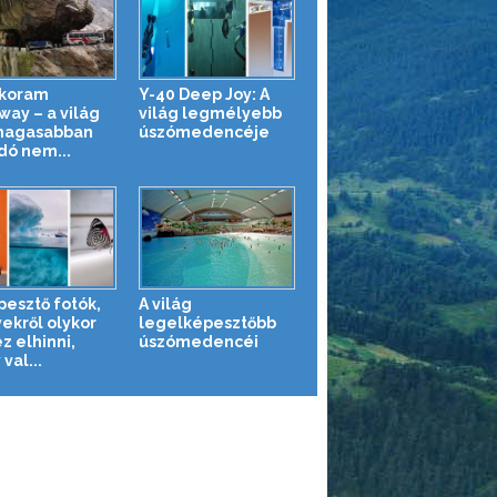
koram
Y-40 Deep Joy: A
way – a világ
világ legmélyebb
magasabban
úszómedencéje
dó nem...
pesztő fotók,
A világ
ekről olykor
legelképesztőbb
z elhinni,
úszómedencéi
val...