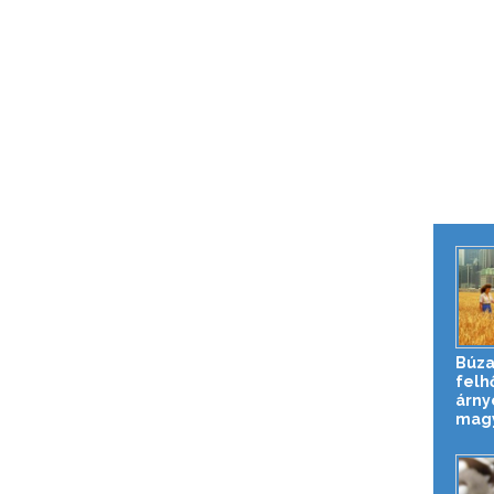
Búza
felh
árny
magy