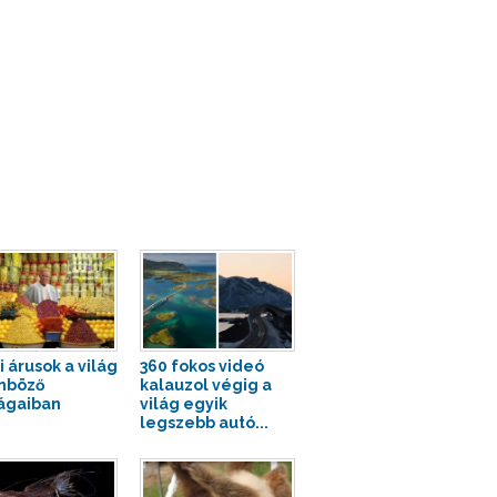
i árusok a világ
360 fokos videó
nböző
kalauzol végig a
ágaiban
világ egyik
legszebb autó...