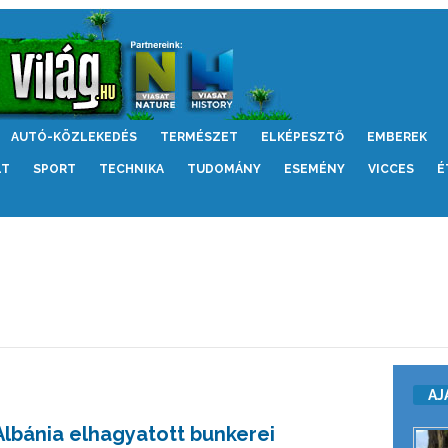
AUTÓ-KÖZLEKEDÉS
TERMÉSZET
ELKÉPESZTŐ
EMBEREK
LT
SPORT
TECHNIKA
TUDOMÁNY
ESEMÉNY
VICCES
É
AJ
Albánia elhagyatott bunkerei