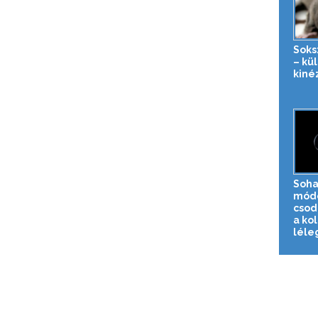
Soks
– kü
kiné
Soha
mód
csod
a kol
léleg