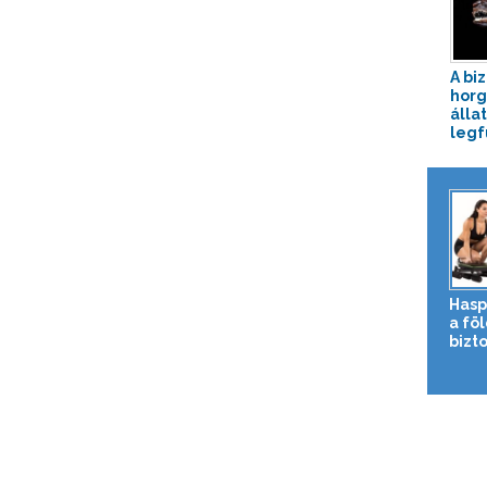
A bi
horg
álla
legf
Hasp
a fö
bizto