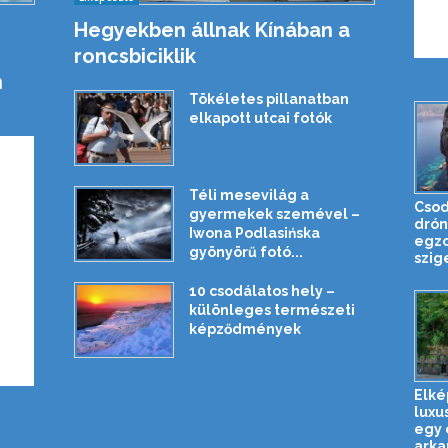
Hegyekben állnak Kínában a
roncsbiciklik
n
Tökéletes pillanatban
elkapott utcai fotók
Téli mesevilág a
Csod
gyermekek szemével –
drón
Iwona Podlasińska
egzo
gyönyörű fotó...
szig
10 csodálatos hely –
különleges természeti
képződmények
Elké
luxu
egy 
arkan