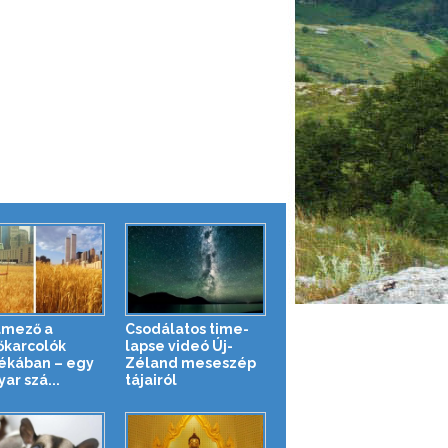
mező a
Csodálatos time-
őkarcolók
lapse videó Új-
ékában – egy
Zéland meseszép
ar szá...
tájairól