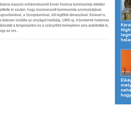
lbánia masszív erődrendszerét Enver Hodzsa kommunista diktátor
píttette ki azután, hogy összeveszett kommunista szomszédjával,
ugoszláviával, a Szovjetunióval, sőt legfőbb támaszával, Kínával is,
s teljesen izolálta az országot haláláig, 1985-ig. A bunkerek hatalmas
Kara
álózatát a tengerparton és a szárazföld belsejében arra alakították ki,
High
ogy az ors...
leg
hala
Elké
mely
nehé
hogy 