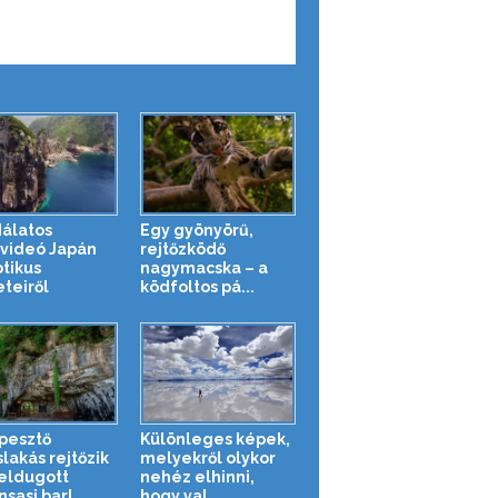
álatos
Egy gyönyörű,
videó Japán
rejtőzködő
tikus
nagymacska – a
eteiről
ködfoltos pá...
pesztő
Különleges képek,
slakás rejtőzik
melyekről olykor
eldugott
nehéz elhinni,
sasi barl...
hogy val...