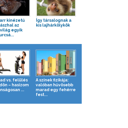
zarr kinézetű
Így társalognak a
ászhal az
kis lajhárkölykök
tvilág egyik
urcsá...
ad vs. felülés
A színek fizikája:
ldön – hasizom
valóban hűvösebb
nságosan ...
marad egy fehérre
fest...