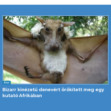
Állat
Bizarr kinézetű denevért örökített meg egy
kutató Afrikában