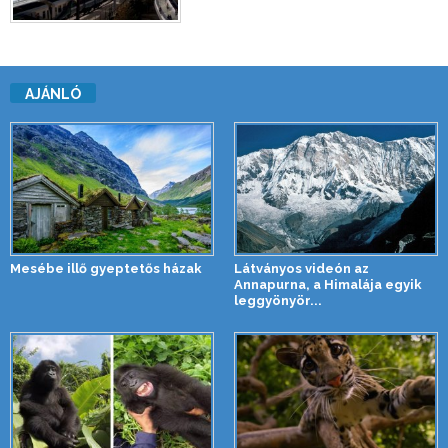
AJÁNLÓ
Mesébe illő gyeptetős házak
Látványos videón az
Annapurna, a Himalája egyik
leggyönyör...