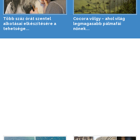
Több száz órát szentel
Cocora völgy – ahol világ
alkotásai elkészítésére a
legmagasabb pálmafái
tehetsége...
nőnek...