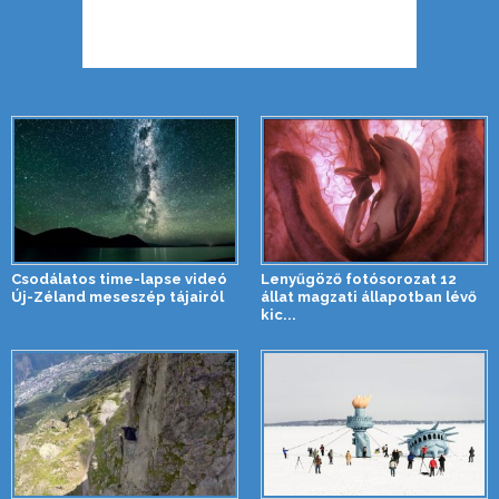
Csodálatos time-lapse videó
Lenyűgöző fotósorozat 12
Új-Zéland meseszép tájairól
állat magzati állapotban lévő
kic...