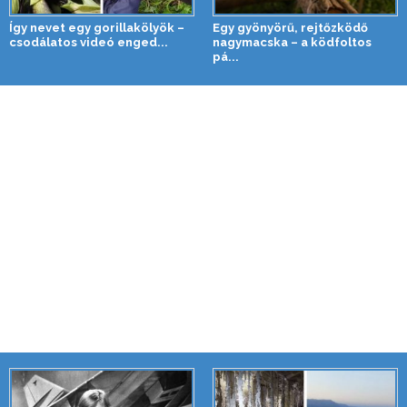
Így nevet egy gorillakölyök –
Egy gyönyörű, rejtőzködő
csodálatos videó enged...
nagymacska – a ködfoltos
pá...