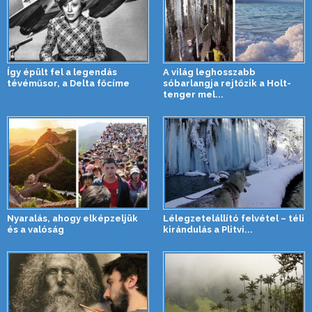
Így épült fel a legendás
A világ leghosszabb
tévéműsor, a Delta főcíme
sóbarlangja rejtőzik a Holt-
tenger mel...
Nyaralás, ahogy elképzeljük
Lélegzetelállító felvétel – téli
és a valóság
kirándulás a Plitvi...