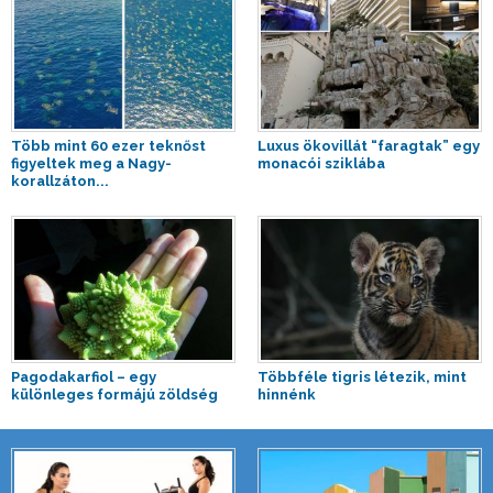
Több mint 60 ezer teknőst
Luxus ökovillát “faragtak” egy
figyeltek meg a Nagy-
monacói sziklába
korallzáton...
Pagodakarfiol – egy
Többféle tigris létezik, mint
különleges formájú zöldség
hinnénk