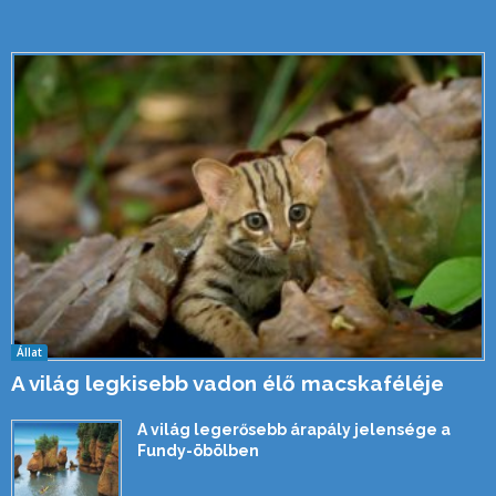
Állat
A világ legkisebb vadon élő macskaféléje
A világ legerősebb árapály jelensége a
Fundy-öbölben