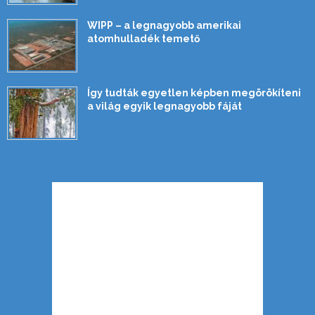
WIPP – a legnagyobb amerikai
atomhulladék temető
Így tudták egyetlen képben megörökíteni
a világ egyik legnagyobb fáját