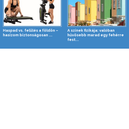
Haspad vs. felülés a földön –
A színek fizikája: valóban
hasizom biztonságosan ...
hűvösebb marad egy fehérre
fest...