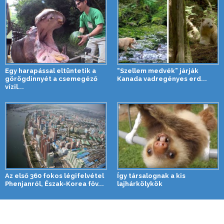
Egy harapással eltüntetik a
“Szellem medvék” járják
görögdinnyét a csemegéző
Kanada vadregényes erd...
vízil...
Az első 360 fokos légifelvétel
Így társalognak a kis
Phenjanról, Észak-Korea főv...
lajhárkölykök