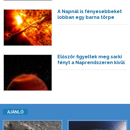
A Napnál is fényesebbeket
lobban egy barna törpe
Először figyeltek meg sarki
fényt a Naprendszeren kívül
AJÁNLÓ