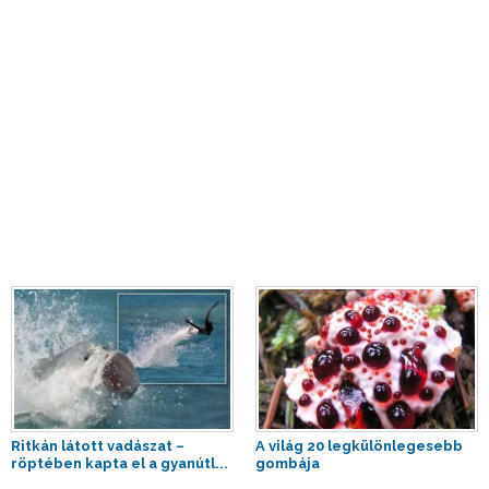
Ritkán látott vadászat –
A világ 20 legkülönlegesebb
röptében kapta el a gyanútl...
gombája