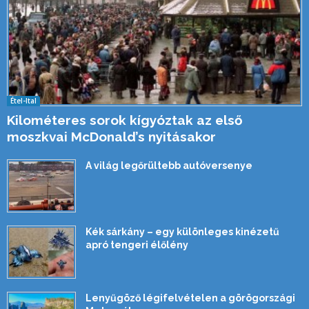
Étel-Ital
Kilométeres sorok kígyóztak az első
moszkvai McDonald’s nyitásakor
A világ legőrültebb autóversenye
Kék sárkány – egy különleges kinézetű
apró tengeri élőlény
Lenyűgöző légifelvételen a görögországi