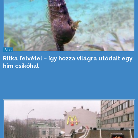
Állat
Ritka felvétel – így hozza világra utódait egy
hím csikóhal