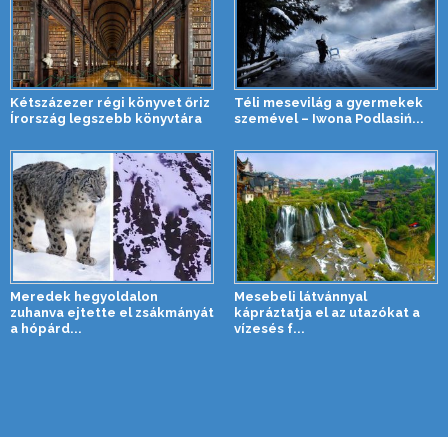
Kétszázezer régi könyvet őriz
Téli mesevilág a gyermekek
Írország legszebb könyvtára
szemével – Iwona Podlasiń...
Meredek hegyoldalon
Mesebeli látvánnyal
zuhanva ejtette el zsákmányát
kápráztatja el az utazókat a
a hópárd...
vízesés f...