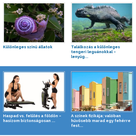
Különleges színű állatok
Találkozás a különleges
tengeri leguánokkal –
lenyűg...
Haspad vs. felülés a földön –
A színek fizikája: valóban
hasizom biztonságosan ...
hűvösebb marad egy fehérre
fest...