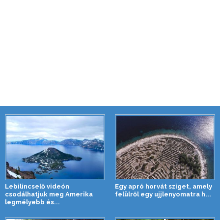
Lebilincselő videón
Egy apró horvát sziget, amely
csodálhatjuk meg Amerika
felülről egy ujjlenyomatra h...
legmélyebb és...