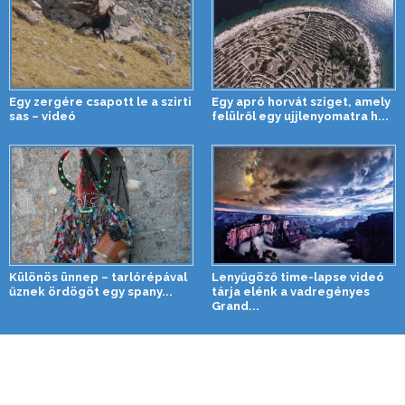
Egy zergére csapott le a szirti
Egy apró horvát sziget, amely
sas – videó
felülről egy ujjlenyomatra h...
Különös ünnep – tarlórépával
Lenyűgöző time-lapse videó
űznek ördögöt egy spany...
tárja elénk a vadregényes
Grand...