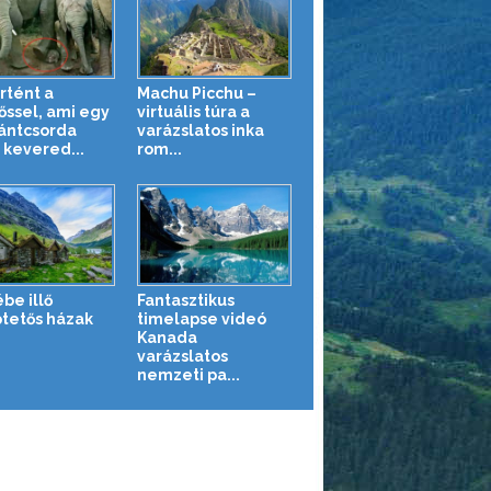
rtént a
Machu Picchu –
őssel, ami egy
virtuális túra a
ántcsorda
varázslatos inka
 kevered...
rom...
be illő
Fantasztikus
tetős házak
timelapse videó
Kanada
varázslatos
nemzeti pa...