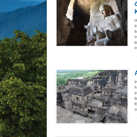
H
é
b
m
k
m
I
h
e
t
f
v