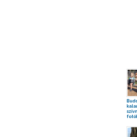
Budd
kala
szív
fotók