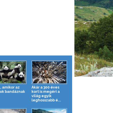
, amikor az
Akár a 300 éves
tok bandáznak
kort is megéri a
világ egyik
leghosszabb é...