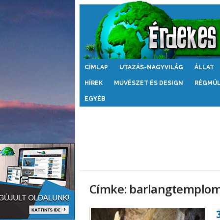
Érdekes
CÍMLAP
UTAZÁS-NAGYVILÁG
ÁLLAT
Világ
HÍREK
MŰVÉSZET ÉS DESIGN
RÉGMÚ
EGYÉB
Címke: barlangtemplo