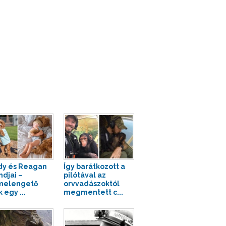
y és Reagan
Így barátkozott a
ndjai –
pilótával az
melengető
orvvadászoktól
 egy ...
megmentett c...