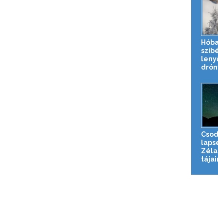
Hóba
szibé
leny
drónv
Csod
laps
Zéla
tájai