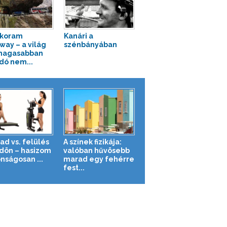
akoram
Kanári a
way – a világ
szénbányában
magasabban
dó nem...
ad vs. felülés
A színek fizikája:
ldön – hasizom
valóban hűvösebb
nságosan ...
marad egy fehérre
fest...