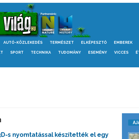
AUTÓ-KÖZLEKEDÉS
TERMÉSZET
ELKÉPESZTŐ
EMBEREK
LT
SPORT
TECHNIKA
TUDOMÁNY
ESEMÉNY
VICCES
É
m
AJ
3D-s nyomtatással készítették el egy