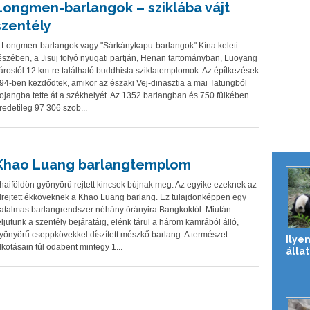
Longmen-barlangok – sziklába vájt
szentély
 Longmen-barlangok vagy "Sárkánykapu-barlangok" Kína keleti
észében, a Jisuj folyó nyugati partján, Henan tartományban, Luoyang
árostól 12 km-re található buddhista sziklatemplomok. Az építkezések
94-ben kezdődtek, amikor az északi Vej-dinasztia a mai Tatungból
ojangba tette át a székhelyét. Az 1352 barlangban és 750 fülkében
redetileg 97 306 szob...
Khao Luang barlangtemplom
haiföldön gyönyörű rejtett kincsek bújnak meg. Az egyike ezeknek az
lrejtett ékköveknek a Khao Luang barlang. Ez tulajdonképpen egy
atalmas barlangrendszer néhány órányira Bangkoktól. Miután
eljutunk a szentély bejáratáig, elénk tárul a három kamrából álló,
yönyörű cseppkövekkel díszített mészkő barlang. A természet
Ilyen
lkotásain túl odabent mintegy 1...
álla