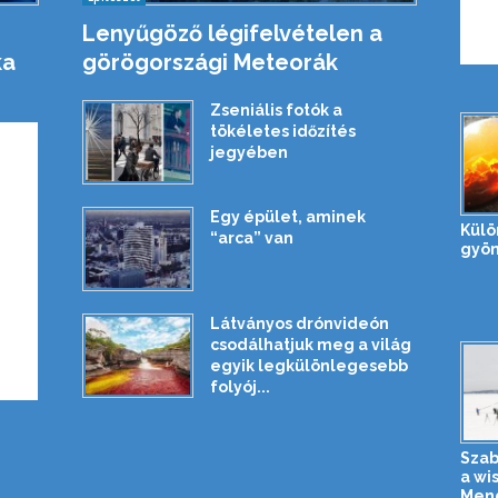
Lenyűgöző légifelvételen a
ka
görögországi Meteorák
Zseniális fotók a
tökéletes időzítés
jegyében
Egy épület, aminek
Külö
“arca” van
gyön
Látványos drónvideón
csodálhatjuk meg a világ
egyik legkülönlegesebb
folyój...
Szab
a wi
Mend