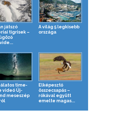
n játszó
A világ 5 legkisebb
riai tigrisek –
országa
űgöző
ide...
álatos time-
Elképesztő
e videó Új-
összecsapás –
nd meseszép
rókával együtt
ról
emelte magas...