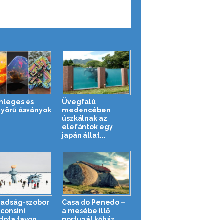
nleges és
Üvegfalú
yörű ásványok
medencében
úszkálnak az
elefántok egy
japán állat...
adság-szobor
Casa do Penedo –
sconsini
a mesébe illő
ota tavon
portugál kőház