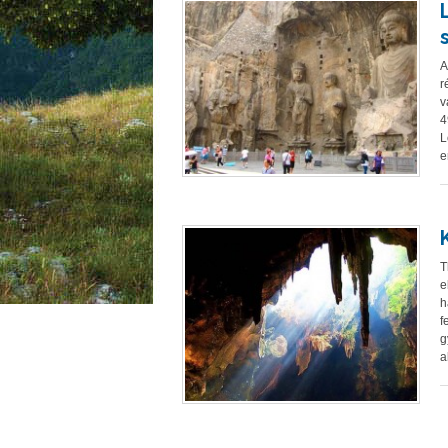
A
r
v
4
L
e
T
e
h
f
g
a