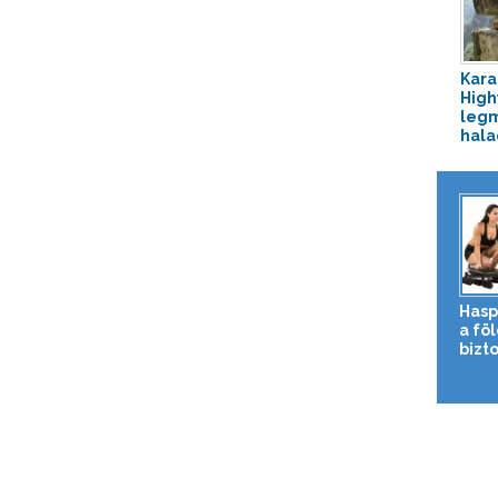
Kar
High
leg
hala
Hasp
a fö
bizto