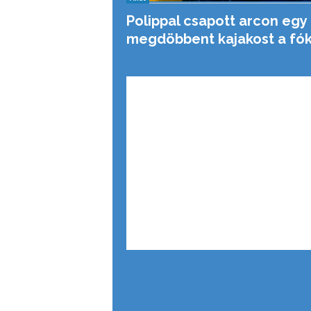
Polippal csapott arcon egy
megdöbbent kajakost a fó