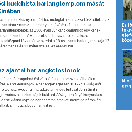
ősi buddhista barlangtemplom mását
Kínában
áromdimenziós nyomtatási technológiát alkalmazva készítették el az
Ez tö
szak-kínai Sanhszi tartományban lévő ősi kínai buddhista
tekn
arlangtemplomok, az 1500 éves Jünkang-barlangok egyikének
elef
ását Pekingben. A világörökségi helyszínnel foglalkozó
közé
utatóközpont közleménye szerint a 18-as számú barlang replikája 17
éter magas és 22 méter széles. Az eredeti bar...
Az ajantai barlangkolostorok
ndiában, Aurangabad ősi városától nem messze találhatók a
Mesé
íres Ajanta-barlangok. A barlangok egészen 1819-ig a világ elől
gyep
lrejtve, észrevétlenül maradtak, amíg egy brit tiszt John Smith
igrisvadászat közben rájuk bukkant. A Waghora folyó kanyarulata
ölött sziklákba vájták a barlangtemplomokat, melyek a három ősi
allást: a hindut, a buddhizmust és ...