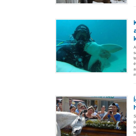
A
s
t
é
a
m
S
g
n
l