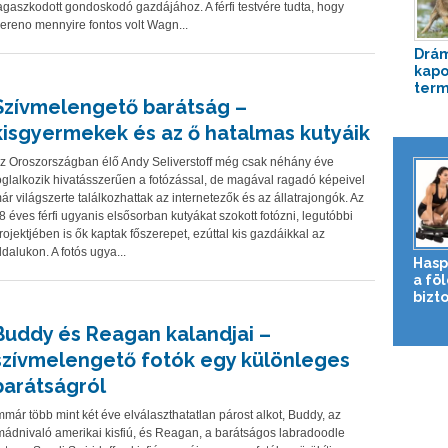
agaszkodott gondoskodó gazdájához. A férfi testvére tudta, hogy
ereno mennyire fontos volt Wagn...
Drám
kapo
term
Szívmelengető barátság –
kisgyermekek és az ő hatalmas kutyáik
z Oroszországban élő Andy Seliverstoff még csak néhány éve
oglalkozik hivatásszerűen a fotózással, de magával ragadó képeivel
ár világszerte találkozhattak az internetezők és az állatrajongók. Az
8 éves férfi ugyanis elsősorban kutyákat szokott fotózni, legutóbbi
rojektjében is ők kaptak főszerepet, ezúttal kis gazdáikkal az
ldalukon. A fotós ugya...
Hasp
a fö
bizto
Buddy és Reagan kalandjai –
szívmelengető fotók egy különleges
barátságról
mmár több mint két éve elválaszthatatlan párost alkot, Buddy, az
mádnivaló amerikai kisfiú, és Reagan, a barátságos labradoodle