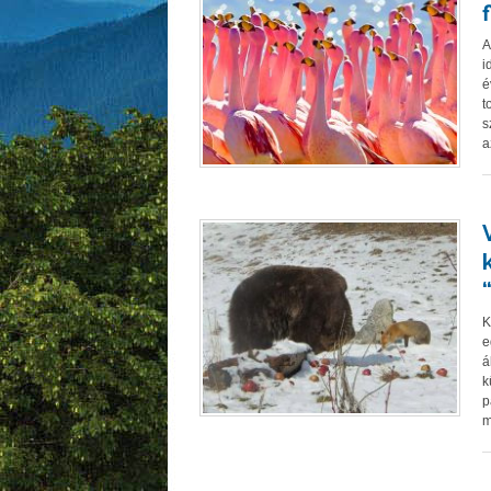
A
i
é
t
s
a
K
e
á
k
p
m