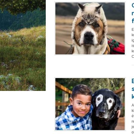
E
k
i
i
k
C
A
k
é
r
j
o