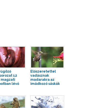
yűgöző
Előszeretettel
sorozat 12
vadásznak
t magzati
madarakra az
potban lévő
imádkozó sáskák