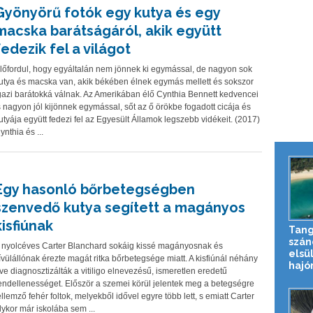
Gyönyörű fotók egy kutya és egy
macska barátságáról, akik együtt
fedezik fel a világot
lőfordul, hogy egyáltalán nem jönnek ki egymással, de nagyon sok
utya és macska van, akik békében élnek egymás mellett és sokszor
gazi barátokká válnak. Az Amerikában élő Cynthia Bennett kedvencei
s nagyon jól kijönnek egymással, sőt az ő örökbe fogadott cicája és
utyája együtt fedezi fel az Egyesült Államok legszebb vidékeit. (2017)
ynthia és ...
Egy hasonló bőrbetegségben
szenvedő kutya segített a magányos
kisfiúnak
Tan
szán
 nyolcéves Carter Blanchard sokáig kissé magányosnak és
elsü
ívülállónak érezte magát ritka bőrbetegsége miatt. A kisfiúnál néhány
hajó
ve diagnosztizálták a vitiligo elnevezésű, ismeretlen eredetű
endellenességet. Először a szemei körül jelentek meg a betegségre
ellemző fehér foltok, melyekből idővel egyre több lett, s emiatt Carter
lykor már iskolába sem ...