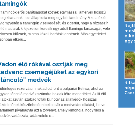
flamingók
 flamingók erős barátságokat kötnek egymással, amelyek hosszú
deig kitartanak - ezt állapította meg egy brit tanulmány. A kutatók öt
vig figyelték a flamingók viselkedését, és kiderült, hogy a rózsaszín
Rejt
ollú madarak kifejezetten keresik egy adott flamingó társaságát, vele
mest
zívesen időznek, mintha közeli barátok lennének. Más egyedeket
elké
zonban elkerü...
egy s
Vadon élő rókával osztják meg
kedvenc csemegéjüket az egykori
“táncoló” medvék
Ritka
népe
ülönleges rezervátumnak ad otthont a bulgáriai Belitsa, ahol az
Cser
gykori táncoló medvék számára hoztak létre menedéket. Az itt élő
llatokat azután szabadították ki, hogy az állatvédők hosszas
üzdelmének köszönhetően betiltották a medvetáncoltatást, illetve
arlament jóváhagyta azt a törvényt, amely kimondja, hogy tilos a
edvék vadászata, adásvétele é...