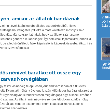
Vitil
Ilyen, amikor az állatok bandáznak
bőrf
álla
z elmúlt évek talán legjobb állatos csoportképeiből, illetve
arátságaiból válogatva jött létre a most következő mosolyt csaló
álogatás. Már sokszor láthattuk, hogy az állatok számára nem
elentenek gondot a különbségek, így nem csak fajtársaikkal jönnek ki
ól, de a legkülönfélébb fajok képviselői is képesek összebarátkozni és
zoros szövetséget kial...
Így 
óceá
Idős nénivel barátkozott össze egy
szarvas Norvégiában
gy festői kis norvég településen, Aurland városában él a 80 éves
ette Kvam, aki néhány éve egy igazán különleges barátra tett szert, a
őt ugyanis ugyanis rendszeresen meglátogatja egy, a közeli erdőben
lő szarvas. Az állat immár négy éve rendre felbukkan az idős hölgy
ázánál, aki minden alkalommal finom falatokkal kedveskedik a
atalmas szarvasbiká...