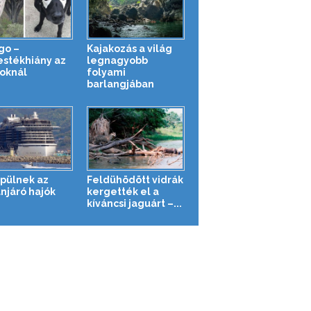
igo –
Kajakozás a világ
estékhiány az
legnagyobb
toknál
folyami
barlangjában
épülnek az
Feldühödött vidrák
njáró hajók
kergették el a
kíváncsi jaguárt –...