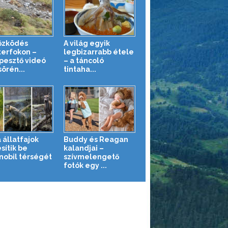
őzködés
A világ egyik
erfokon –
legbizarrabb étele
pesztő videó
– a táncoló
örén...
tintaha...
 állatfajok
Buddy és Reagan
sítik be
kalandjai –
nobil térségét
szívmelengető
fotók egy ...