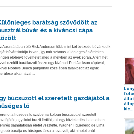
Különleges barátság szövődött az
ausztrál búvár és a kíváncsi cápa
között
z Ausztráliában élő Rick Anderson több mint két évtizede búvárkodik,
aját búváriskolája is van, így már számos különleges és érdekes
engeri élőlényt figyelhetett meg a mélyben az évek során. A férfi hét
vvel ezelőtt barátkozott össze egy kíváncsi Port Jackson cápával,
kivel Nobbys Beach partjainak közelében találkozott az egyik
erülése alkalmával....
Len
fotó
Így búcsúzott el szeretett gazdájától a
álla
álla
hűséges ló
kic...
ereno, a hűséges ló szívbemarkolóan búcsúzott el szeretett
azdájától, egy fiatal brazil férfitól, aki egy közlekedési balesetben
emrég sajnálatosan életét vesztette. Wagner Figueiredo de Lima
egjobb barátja és hűséges társa a lova volt, aki hihetetlenül