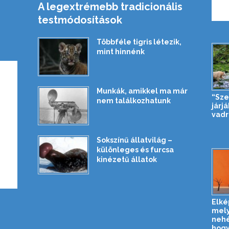
A legextrémebb tradicionális
testmódosítások
Többféle tigris létezik,
mint hinnénk
Munkák, amikkel ma már
“Sze
nem találkozhatunk
járj
vadr
Sokszínű állatvilág –
különleges és furcsa
kinézetű állatok
Elké
mely
nehé
hogy 