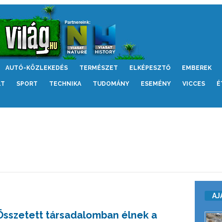
AUTÓ-KÖZLEKEDÉS
TERMÉSZET
ELKÉPESZTŐ
EMBEREK
LT
SPORT
TECHNIKA
TUDOMÁNY
ESEMÉNY
VICCES
É
AJ
Összetett társadalomban élnek a