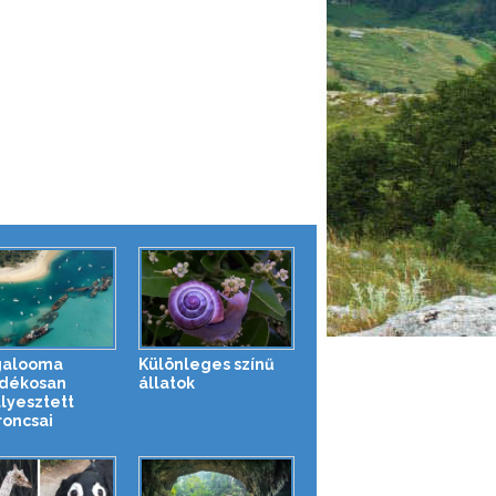
galooma
Különleges színű
dékosan
állatok
llyesztett
roncsai