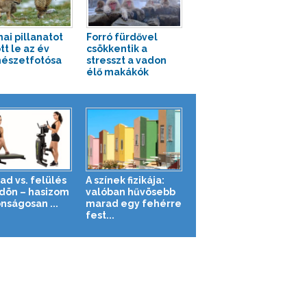
ai pillanatot
Forró fürdővel
tt le az év
csökkentik a
észetfotósa
stresszt a vadon
élő makákók
ad vs. felülés
A színek fizikája:
ldön – hasizom
valóban hűvösebb
nságosan ...
marad egy fehérre
fest...