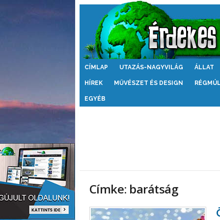
Érdekes
CÍMLAP
UTAZÁS-NAGYVILÁG
ÁLLAT
Világ
HÍREK
MŰVÉSZET ÉS DESIGN
RÉGMÚ
EGYÉB
Címke: barátság