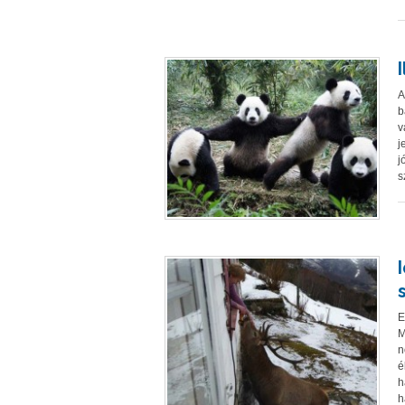
A
b
v
j
j
s
E
M
n
é
h
h