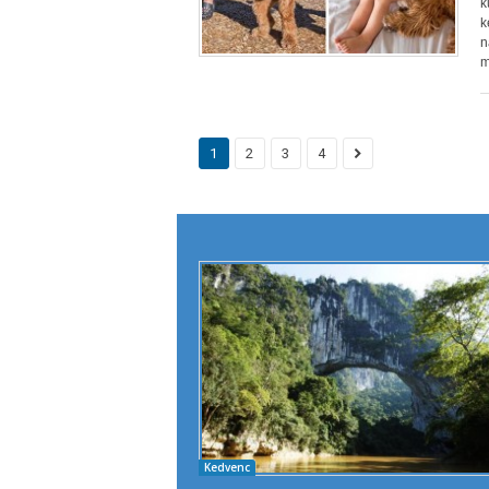
k
k
n
m
1
2
3
4
Kedvenc