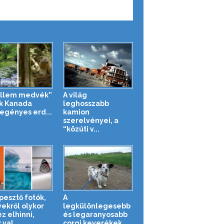
llem medvék”
A világ
ák Kanada
leghosszabb
egényes erd...
kamion
szerelvényei, a
“közúti v...
pesztő fotók,
A
ekről olykor
legkülönlegesebb
z elhinni,
és legaranyosabb
val...
corgi keverékek