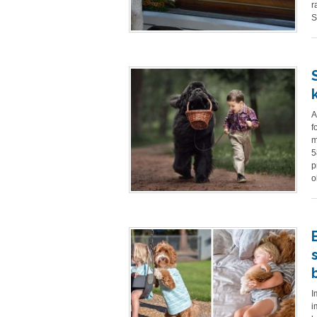
r
S
A
f
m
5
p
o
I
i