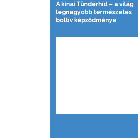
A kínai Tündérhíd – a világ
legnagyobb természetes
boltív képződménye