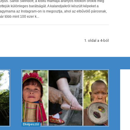
utyus. Sandi Swiridoff, a kisfiú mamája aranyos fotókon örökíti meg
ettejük különleges barátságát. A kalandjaikról készült képeket a
agymama az Instagram-on is megosztja, ahol az elbűvölő párosnak,
ár több mint 100 ezer k...
1. oldal a 4-ból
Elképesztő