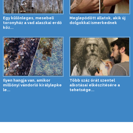
Egy különleges, mesebeli
Meglepődött állatok, akik új
toronyház a vad alaszkai erdő
dolgokkal ismerkednek
köz...
Ilyen hangja van, amikor
Több száz órát szentel
milliónyi vándorló királylepke
alkotásai elkészítésére a
le...
tehetsége...