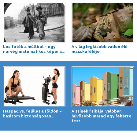
Lesifotók a múltból – egy
A világ legkisebb vadon élő
norvég matematikus képei a...
macskaféléje
Haspad vs. felülés a földön –
A színek fizikája: valóban
hasizom biztonságosan ...
hűvösebb marad egy fehérre
fest...