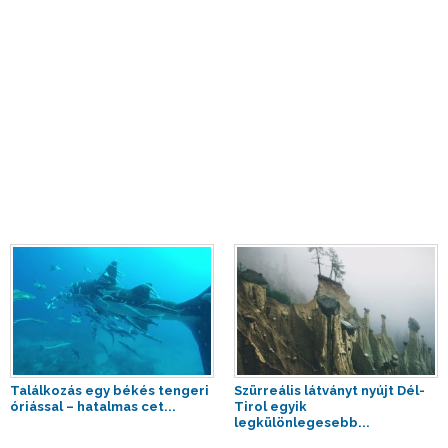
Találkozás egy békés tengeri
Szürreális látványt nyújt Dél-
óriással – hatalmas cet...
Tirol egyik
legkülönlegesebb...