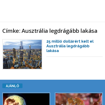
Címke: Ausztrália legdrágább lakása
25 millió dollárért kelt el
Ausztrália legdrágább
lakása
AJÁNLÓ