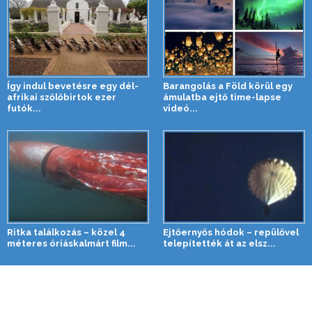
Így indul bevetésre egy dél-
Barangolás a Föld körül egy
afrikai szőlőbirtok ezer
ámulatba ejtő time-lapse
futók...
videó...
Ritka találkozás – közel 4
Ejtőernyős hódok – repülővel
méteres óriáskalmárt film...
telepítették át az elsz...