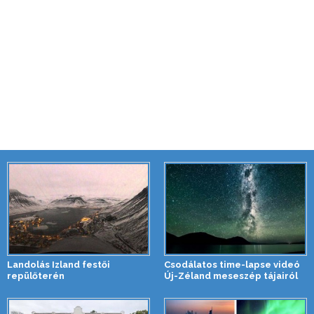
Landolás Izland festői
Csodálatos time-lapse videó
repülőterén
Új-Zéland meseszép tájairól