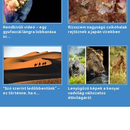
Rendkívüli videó – egy
Rizsszem nagyságú csikóhalak
gyufaszál lángra lobbanása
rejtőznek a japán vizekben
sz...
“Szó szerint ledöbbentünk” –
Lenyűgöző képek a kenyai
ez történne, ha n...
vadvilág változatos
élővilágáról