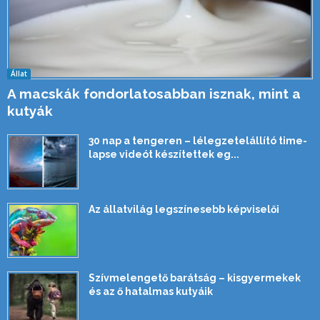
Állat
A macskák fondorlatosabban isznak, mint a
kutyák
30 nap a tengeren – lélegzetelállító time-
lapse videót készítettek eg...
Az állatvilág legszínesebb képviselői
Szívmelengető barátság – kisgyermekek
és az ő hatalmas kutyáik