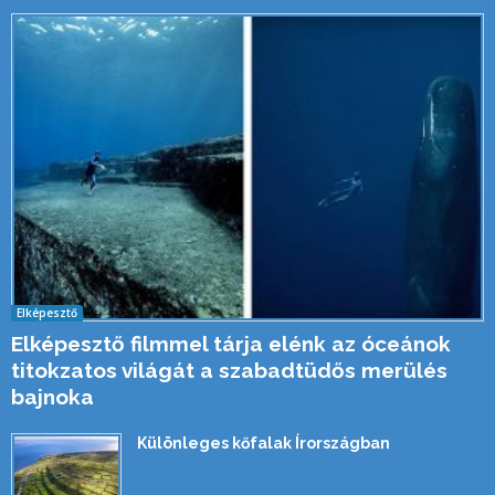
Elképesztő
Elképesztő filmmel tárja elénk az óceánok
titokzatos világát a szabadtüdős merülés
bajnoka
Különleges kőfalak Írországban