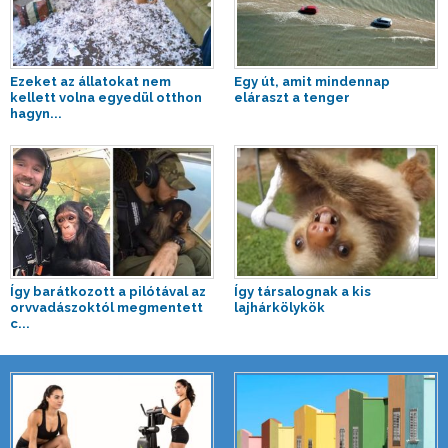
Ezeket az állatokat nem
Egy út, amit mindennap
kellett volna egyedül otthon
eláraszt a tenger
hagyn...
Így barátkozott a pilótával az
Így társalognak a kis
orvvadászoktól megmentett
lajhárkölykök
c...