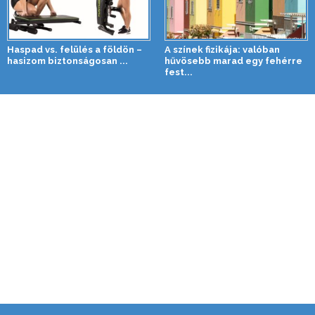
Haspad vs. felülés a földön –
A színek fizikája: valóban
hasizom biztonságosan ...
hűvösebb marad egy fehérre
fest...