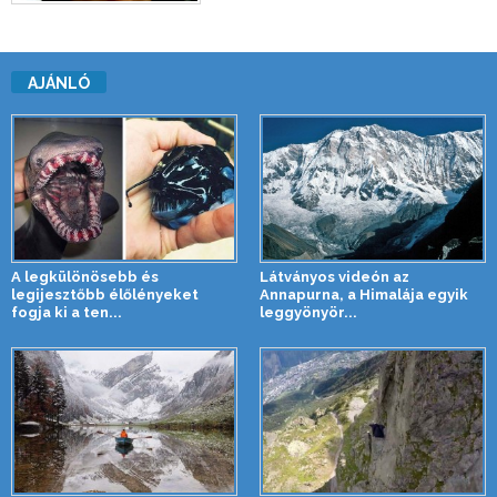
AJÁNLÓ
A legkülönösebb és
Látványos videón az
legijesztőbb élőlényeket
Annapurna, a Himalája egyik
fogja ki a ten...
leggyönyör...