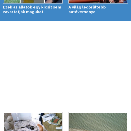
Ezek az állatok egy kicsit sem
A világ legőrültebb
zavartatják magukat
autóversenye