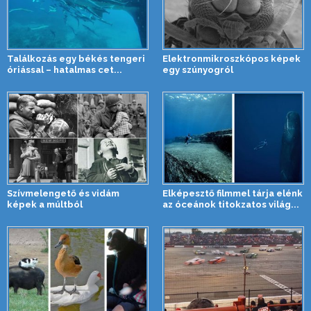
Találkozás egy békés tengeri
Elektronmikroszkópos képek
óriással – hatalmas cet...
egy szúnyogról
Szívmelengető és vidám
Elképesztő filmmel tárja elénk
képek a múltból
az óceánok titokzatos világ...