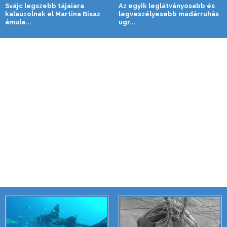
Svájc legszebb tájaiara
Az egyik leglátványosabb és
kalauzolnak el Martina Bisaz
legveszélyesebb madárruhás
ámula...
ugr...