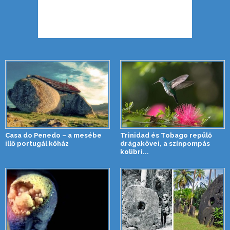
Casa do Penedo – a mesébe
Trinidad és Tobago repülő
illő portugál kőház
drágakövei, a színpompás
kolibri...