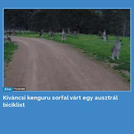
Állat
Kíváncsi kenguru sorfal várt egy ausztrál
biciklist