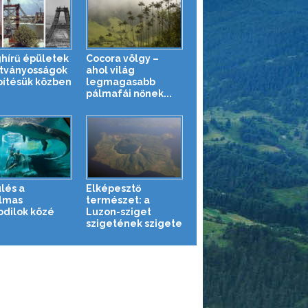
ghírű épületek
Cocora völgy –
átványosságok
ahol világ
pítésük közben
legmagasabb
pálmafái nőnek...
lés a
Elképesztő
lmas
természet: a
odilok közé
Luzon-sziget
szigetének szigete