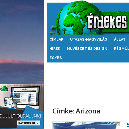
Érdekes
CÍMLAP
UTAZÁS-NAGYVILÁG
ÁLLAT
Világ
HÍREK
MŰVÉSZET ÉS DESIGN
RÉGMÚ
EGYÉB
Címke: Arizona