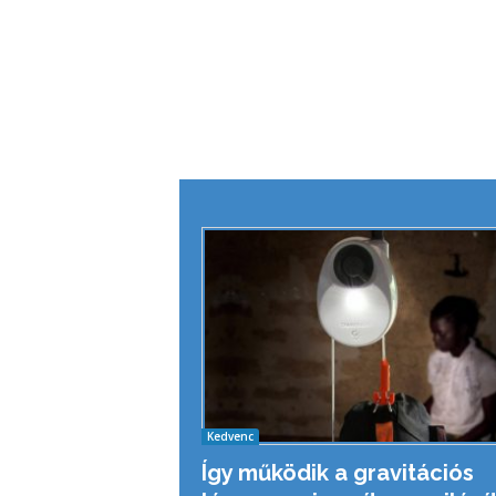
Kedvenc
Így működik a gravitációs