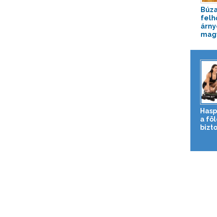
Búz
felh
árny
magy
Hasp
a fö
bizto