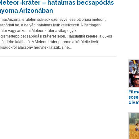
Meteor-kráter – hatalmas becsapódás
nyoma Arizonában
 mai Arizona területén sok-sok ezer évvel ezelőtt óriási meteorit
sapódott be, a helyén hatalmas lyuk keletkezett. A Barringer-
ráter vagy arizonai Meteor-kráter a világ egyik
egismertebb becsapódási kráterét jelöli, Flagstafftól keletre, a 66-os
ttól délre található. A Meteor-kráter pereme a körülette lévő
íkságokról alacsony hegynek látszik, s ne...
Film
sose
diva