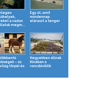
nleges
Egy út, amit
lőhelyek,
mindennap
eket a vadon
eláraszt a tenger
állatok megm...
döbbentő
Hegyekben állnak
nbségek – az
Kínában a
világ törpéi és
roncsbiciklik