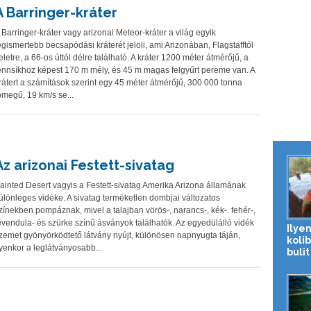
A Barringer-kráter
 Barringer-kráter vagy arizonai Meteor-kráter a világ egyik
egismertebb becsapódási kráterét jelöli, ami Arizonában, Flagstafftól
eletre, a 66-os úttól délre található. A kráter 1200 méter átmérőjű, a
ennsíkhoz képest 170 m mély, és 45 m magas felgyűrt pereme van. A
rátert a számítások szerint egy 45 méter átmérőjű, 300 000 tonna
ömegű, 19 km/s se...
Az arizonai Festett-sivatag
ainted Desert vagyis a Festett-sivatag Amerika Arizona államának
ülönleges vidéke. A sivatag terméketlen dombjai változatos
zínekben pompáznak, mivel a talajban vörös-, narancs-, kék-. fehér-,
evendula- és szürke színű ásványok találhatók. Az egyedülálló vidék
Ilyen
zemet gyönyörködtető látvány nyújt, különösen napnyugta táján,
koli
lyenkor a leglátványosabb...
bulit