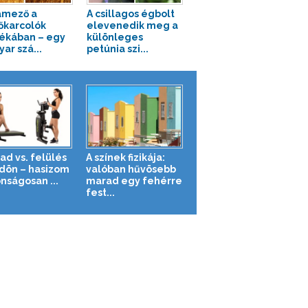
amező a
A csillagos égbolt
őkarcolók
elevenedik meg a
ékában – egy
különleges
ar szá...
petúnia szi...
ad vs. felülés
A színek fizikája:
ldön – hasizom
valóban hűvösebb
nságosan ...
marad egy fehérre
fest...