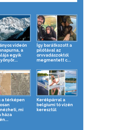
ányos videón
Így barátkozott a
nnapurna, a
pilótával az
lája egyik
orvvadászoktól
yönyör...
megmentett c...
 a térképen
Kerékpárral a
osan
belgiumi tó vizén
ézheti, mi
keresztül
a háza
én...