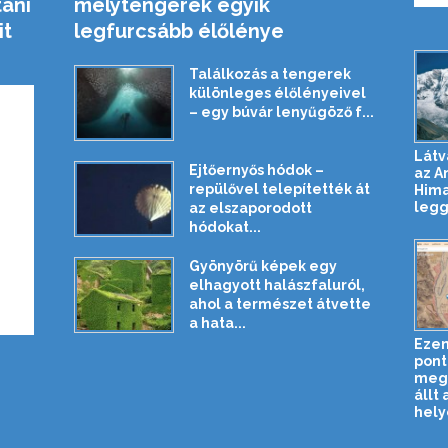
tani
mélytengerek egyik
it
legfurcsább élőlénye
Találkozás a tengerek
különleges élőlényeivel
– egy búvár lenyűgöző f...
Látv
Ejtőernyős hódok –
az A
repülővel telepítették át
Hima
legg
az elszaporodott
hódokat...
Gyönyörű képek egy
elhagyott halászfaluról,
ahol a természet átvette
a hata...
Ezen
pont
megn
állt 
hely