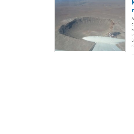
A
c
k
l
ú
s