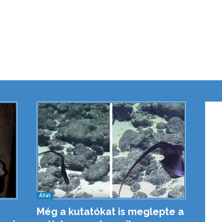
Állat
Még a kutatókat is meglepte a