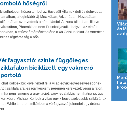
tomboló hőségről
lviselhetetlen hőség tombol az Egyesült Államok déli és délnyugati
llamaiban, a leginkább Új-Mexikóban, Arizonában, Nevadában,
aliforniában szenvednek a hőhullámtól. Arizona államban, illetve
Vilá
ővárosában, Phoenixben nem túl sokat javult a helyzet az elmúlt
és l
apokban, a csúcshőmérséklet elérte a 48 Celsius-fokot. Az American
az é
irlines légitársaság a hős...
Vérfagyasztó: szinte függőleges
sziklafalon biciklizett egy vakmerő
sportoló
Merü
hata
ichal Kollbek biciklivel tekert fel a világ egyik legveszélyesebbnek
krok
artott sziklafalára, és egy keskeny peremen kerekezett végig a falon.
intha nem ismerné a gravitációt, vagy legalábbis nem hatna rá, úgy
ekert végig Michael Kollbek a világ egyik legveszélyesebb sziklájának
artott White Line-on, miközben a vérfagyasztó jelenetet egy drónra
zer...