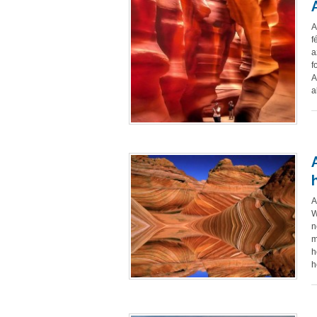
A
f
a
f
A
a
A
W
n
m
h
h