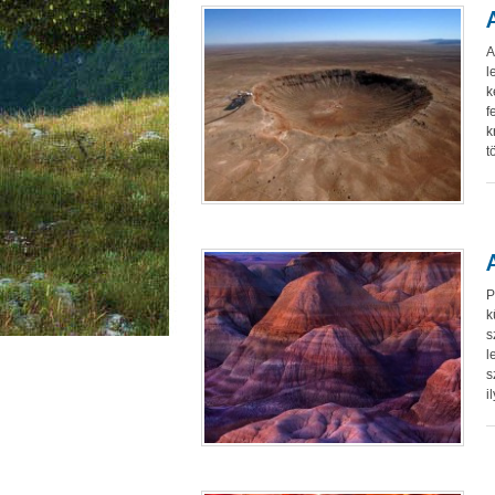
A
l
k
f
k
t
P
k
s
l
s
i