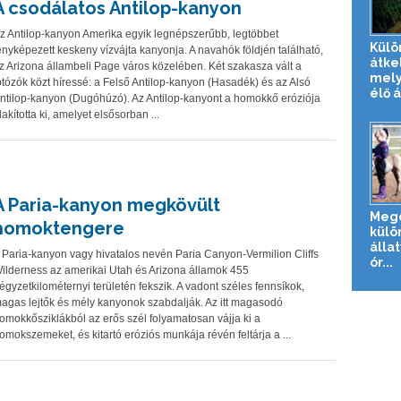
A csodálatos Antilop-kanyon
z Antilop-kanyon Amerika egyik legnépszerűbb, legtöbbet
Külö
ényképezett keskeny vízvájta kanyonja. A navahók földjén található,
átke
z Arizona állambeli Page város közelében. Két szakasza vált a
mely
otózók közt híressé: a Felső Antilop-kanyon (Hasadék) és az Alsó
élő 
ntilop-kanyon (Dugóhúzó). Az Antilop-kanyont a homokkő eróziója
lakította ki, amelyet elsősorban ...
A Paria-kanyon megkövült
Meg
homoktengere
külö
állat
 Paria-kanyon vagy hivatalos nevén Paria Canyon-Vermilion Cliffs
ór...
ilderness az amerikai Utah és Arizona államok 455
égyzetkilométernyi területén fekszik. A vadont széles fennsíkok,
agas lejtők és mély kanyonok szabdalják. Az itt magasodó
omokkősziklákból az erős szél folyamatosan vájja ki a
omokszemeket, és kitartó eróziós munkája révén feltárja a ...