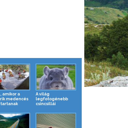
, amikor a
A világ
brik medencés
legfotogénebb
 tartanak
csincsillái