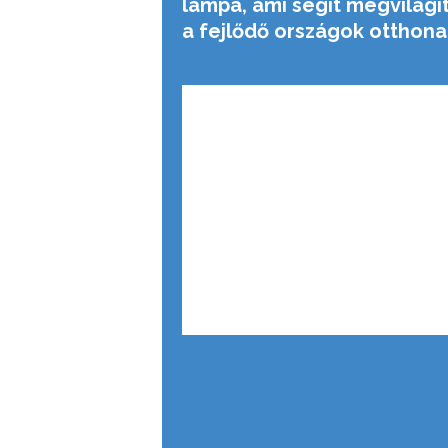
lámpa, ami segít megvilágí
a fejlődő országok otthona