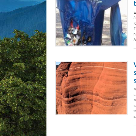
E
á
K
f
n
A
M
t
M
t
t
s