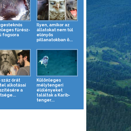
rgesteknős
Ilyen, amikor az
nleges fűrész-
állatokat nem túl
ű fogsora
előnyös
pillanatokban ö...
 száz órát
Különleges
tel alkotásai
mélytengeri
szítésére a
élőlényeket
tsége...
találtak a Karib-
tenger...