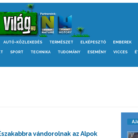
AUTÓ-KÖZLEKEDÉS
TERMÉSZET
ELKÉPESZTŐ
EMBEREK
LT
SPORT
TECHNIKA
TUDOMÁNY
ESEMÉNY
VICCES
É
AJ
Északabbra vándorolnak az Alpok