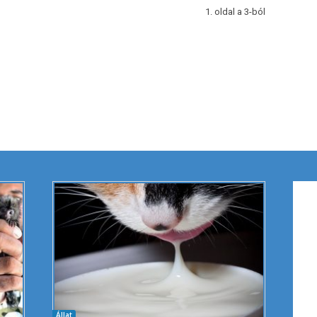
1. oldal a 3-ból
Állat