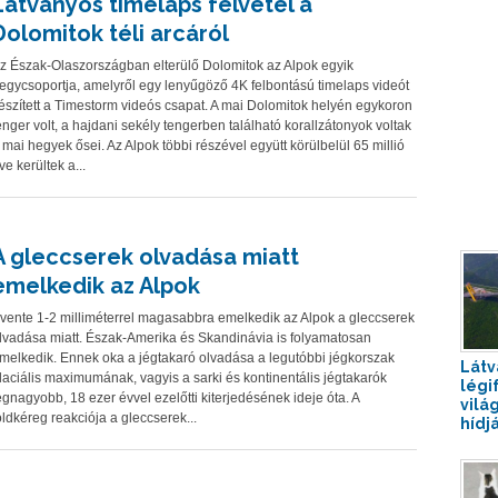
Látványos timelaps felvétel a
Dolomitok téli arcáról
z Észak-Olaszországban elterülő Dolomitok az Alpok egyik
egycsoportja, amelyről egy lenyűgöző 4K felbontású timelaps videót
észített a Timestorm videós csapat. A mai Dolomitok helyén egykoron
enger volt, a hajdani sekély tengerben található korallzátonyok voltak
 mai hegyek ősei. Az Alpok többi részével együtt körülbelül 65 millió
ve kerültek a...
A gleccserek olvadása miatt
emelkedik az Alpok
vente 1-2 milliméterrel magasabbra emelkedik az Alpok a gleccserek
lvadása miatt. Észak-Amerika és Skandinávia is folyamatosan
melkedik. Ennek oka a jégtakaró olvadása a legutóbbi jégkorszak
Látv
laciális maximumának, vagyis a sarki és kontinentális jégtakarók
légi
egnagyobb, 18 ezer évvel ezelőtti kiterjedésének ideje óta. A
vilá
öldkéreg reakciója a gleccserek...
hídj