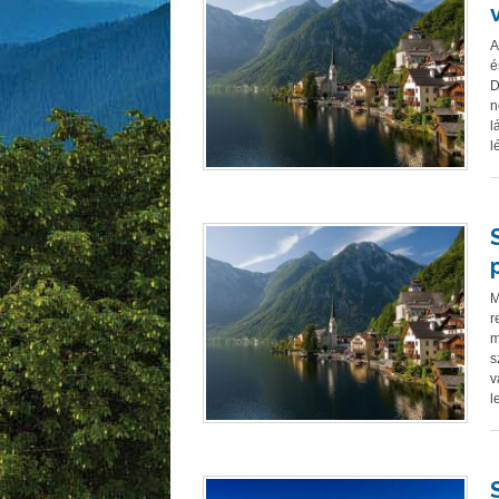
A
é
D
n
l
l
M
r
m
s
v
l