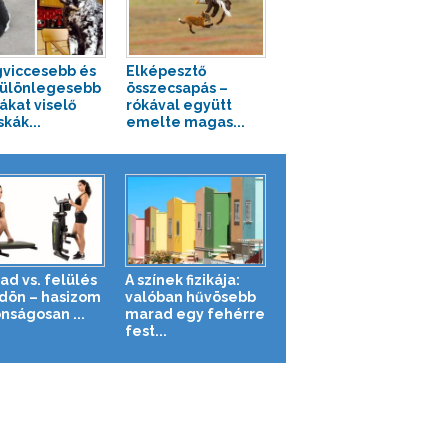
gviccesebb és
Elképesztő
ülönlegesebb
összecsapás –
ákat viselő
rókával együtt
kák...
emelte magas...
ad vs. felülés
A színek fizikája:
ldön – hasizom
valóban hűvösebb
nságosan ...
marad egy fehérre
fest...