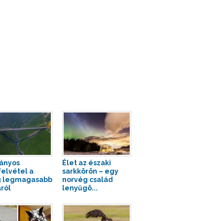
ányos
Élet az északi
felvétel a
sarkkörön – egy
g legmagasabb
norvég család
áról
lenyűgö...