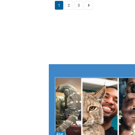
1
2
3
Állat