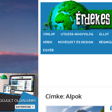
Érdekes
CÍMLAP
UTAZÁS-NAGYVILÁG
ÁLLAT
Világ
HÍREK
MŰVÉSZET ÉS DESIGN
RÉGMÚ
EGYÉB
Címke: Alpok