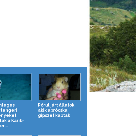
nleges
Pórul járt állatok,
tengeri
akik aprócska
ényeket
gipszet kaptak
tak a Karib-
r...