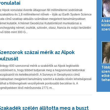
vonulatai
z Alpok vonulatai évente átlagosan fél milliméterrel sodródnak
szakabbra és 1,8 milliméterrel nőnek – írják az Earth System Science
ata című szaklap aktuális számában megjelent tanulmányukban
A ké
émet kutatók. A Német Geodéziai Kutatóintézet munkatársai a
külö
ánchegység német, osztrák, szlovén, olasz, francia és svájci területén
szer
évő több mint 300 G...
Szenzorok százai mérik az Alpok
pulzusát
integy 600 szenzorral mérik a szakértők az Alpok legkisebb
Több
ezdüléseit is, hogy többet tudjanak meg a hegyvonulat tektonikai
szen
ozgásairól és keletkezéséről. A Surveys in Geophysics című
elké
zaklapban megjelent tanulmány szerint a kutatás révén lehetségessé
tehe
álhat a földrengések veszélyének pontosabb becslése is. A
egmélyebben lévő mérőszonda 2771 m...
Szakadék szélén állította meg a buszt