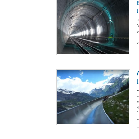
J
A
v
u
s
d
F
v
k
k
é
a