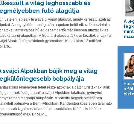
Elkészült a világ leghosszabb és
legmélyebben futó alagútja
únius 1-én leplezik le a svájci vonat alagutat, amely keresztülszeli az
A le
lpokat. A megnyitóünnepség után napokon belül elkezdik tesztelni a
legk
onatokat, amik valószínűleg decembertől már élesben utaztatják az
mint
tasokat az új alagútban. A Gotthard-alagutat 17 éve kezdték el vájni a
macs
vájci Alpok tömör szikláinak gyomrában. Kialakítása 12 milliárd
ollárb...
A svájci Alpokban bújik meg a világ
legkülönlegesebb bobpályája
Hasp
antasztikus élményben lehet része azoknak a bátor turistáknak, akik
a fö
égig mernek "száguldani" a svájci Alpokban található, gyönyörű
bizto
örnyezetben megbújó bobpályán. A hófedte hegyek ölelésében
ialakított bobpálya a Berni-Alpokban, Kandersteg közelében található
s nemcsak izgalmas kalandot, de csodálatos kilátást is kínál az
drenalinfüggőknek. Brice M...