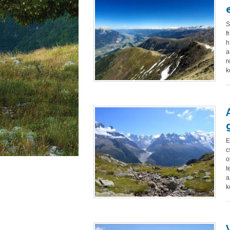
S
f
h
a
r
k
E
c
o
t
a
k