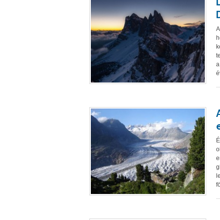
A
h
k
t
a
é
É
o
e
g
l
f