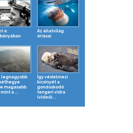
ri a
Az állatvilág
bányában
óriásai
a legnagyobb
Így védelmezi
méthegye
kicsinyét a
re magasabb
gondoskodó
 mint a ...
tengeri vidra
(videó)...