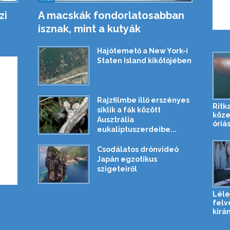
zi
A macskák fondorlatosabban
isznak, mint a kutyák
Hajótemető a New York-i
Staten Island kikötőjében
Rajzfilmbe illő erszényes
Ritk
siklik a fák között
köze
Ausztrália
óriás
eukaliptuszerdeibe...
Csodálatos drónvideó
Japán egzotikus
szigeteiről
Léle
felvé
kirán