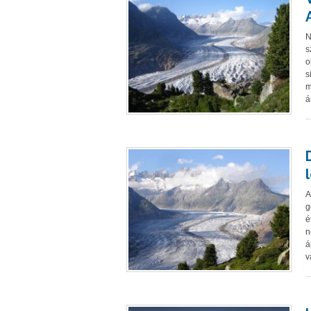
N
s
o
s
m
á
A
g
é
n
á
v