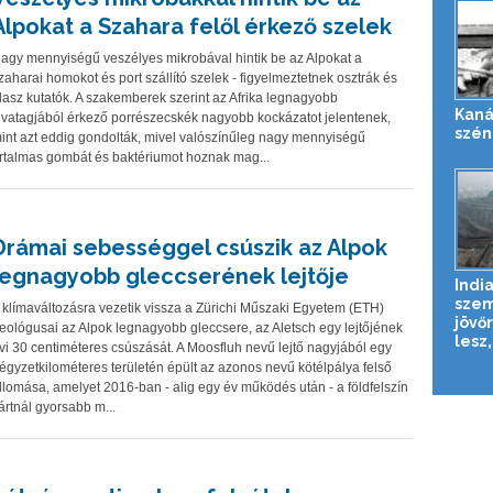
Alpokat a Szahara felől érkező szelek
agy mennyiségű veszélyes mikrobával hintik be az Alpokat a
zaharai homokot és port szállító szelek - figyelmeztetnek osztrák és
lasz kutatók. A szakemberek szerint az Afrika legnagyobb
Kaná
ivatagjából érkező porrészecskék nagyobb kockázatot jelentenek,
szén
int azt eddig gondolták, mivel valószínűleg nagy mennyiségű
rtalmas gombát és baktériumot hoznak mag...
Drámai sebességgel csúszik az Alpok
legnagyobb gleccserének lejtője
Indi
sze
 klímaváltozásra vezetik vissza a Zürichi Műszaki Egyetem (ETH)
jövő
eológusai az Alpok legnagyobb gleccsere, az Aletsch egy lejtőjének
lesz,
vi 30 centiméteres csúszását. A Moosfluh nevű lejtő nagyjából egy
égyzetkilométeres területén épült az azonos nevű kötélpálya felső
llomása, amelyet 2016-ban - alig egy év működés után - a földfelszín
ártnál gyorsabb m...