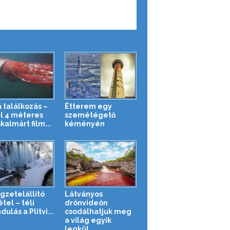
a találkozás –
Étterem egy
l 4 méteres
szemétégető
kalmárt film...
kéményén
gzetelállító
Látványos
tel – téli
drónvideón
dulás a Plitvi...
csodálhatjuk meg
a világ egyik
legkül...