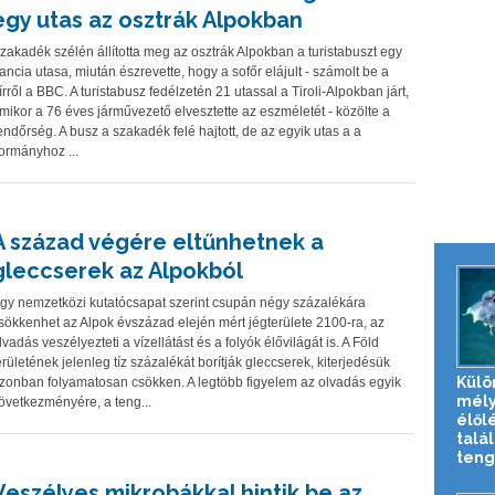
egy utas az osztrák Alpokban
zakadék szélén állította meg az osztrák Alpokban a turistabuszt egy
rancia utasa, miután észrevette, hogy a sofőr elájult - számolt be a
írről a BBC. A turistabusz fedélzetén 21 utassal a Tiroli-Alpokban járt,
mikor a 76 éves járművezető elvesztette az eszméletét - közölte a
endőrség. A busz a szakadék felé hajtott, de az egyik utas a a
ormányhoz ...
A század végére eltűnhetnek a
gleccserek az Alpokból
gy nemzetközi kutatócsapat szerint csupán négy százalékára
sökkenhet az Alpok évszázad elején mért jégterülete 2100-ra, az
lvadás veszélyezteti a vízellátást és a folyók élővilágát is. A Föld
erületének jelenleg tíz százalékát borítják gleccserek, kiterjedésük
Külö
zonban folyamatosan csökken. A legtöbb figyelem az olvadás egyik
mély
övetkezményére, a teng...
élől
talál
tenge
Veszélyes mikrobákkal hintik be az