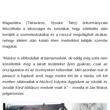
Magastátra (Tátraváros, Vysoké Tatry) önkormányzata
felszólította a lakosságot és turistákat, hogy sötétedés után
kerüljék a szemeteskukákat és a rosszul megvilágított utcákat,
nehogy élelem után kutató éhes medvékkel találják szembe
magukat.
“Máskor is előfordultak itt barnamedvék, de eddig még soha nem
közelítették meg a lakott területeket ilyen gyakran, csak az
országutakon és az ösvényeken kóboroltak. Idén azonban már öt
panaszt is kaptunk arról, hogy medve tört be a házba, sőt két
esetben rátámadtak a házőrző kutyára. Aggódunk az iskolák és
óvodák körül bóklászó medvék miatt is”
– mondta el Jan Mokos
polgármester.