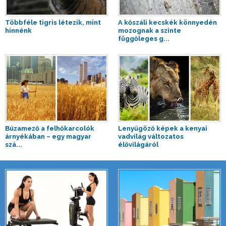
Többféle tigris létezik, mint
A kőszáli kecskék könnyedén
hinnénk
mozognak a szinte
függőleges g...
Búzamező a felhőkarcolók
Lenyűgöző képek a kenyai
árnyékában – egy magyar
vadvilág változatos
szá...
élővilágáról