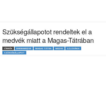
Szükségállapotot rendeltek el a
medvék miatt a Magas-Tátrában
CÍMKÉK
BARNAMEDVE
MAGAS TÁTRA
MEDVE
SZLOVÁKIA
SZÜKSÉGÁLLAPOT