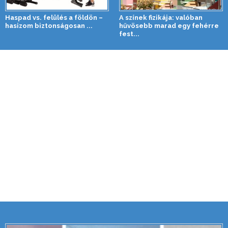
Haspad vs. felülés a földön –
A színek fizikája: valóban
hasizom biztonságosan ...
hűvösebb marad egy fehérre
fest...