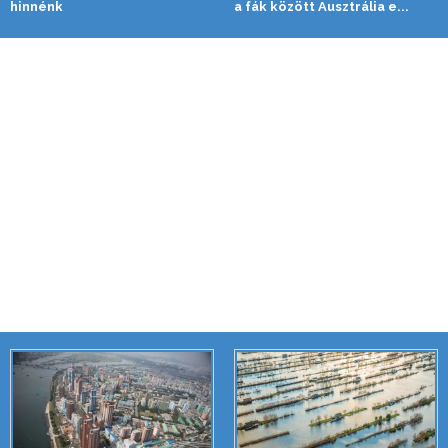
hinnénk
a fák között Ausztrália e...