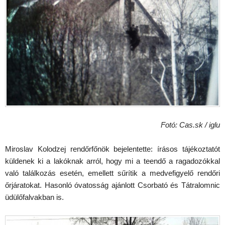
Fotó: Cas.sk / iglu
Miroslav Kolodzej rendőrfőnök bejelentette: írásos tájékoztatót
küldenek ki a lakóknak arról, hogy mi a teendő a ragadozókkal
való találkozás esetén, emellett sűrítik a medvefigyelő rendőri
őrjáratokat. Hasonló óvatosság ajánlott Csorbató és Tátralomnic
üdülőfalvakban is.