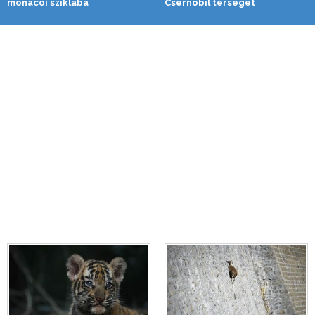
monacói sziklába
Csernobil térségét