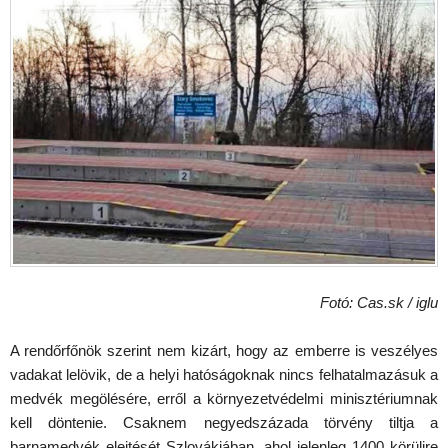
Fotó: Cas.sk / iglu
A rendőrfőnök szerint nem kizárt, hogy az emberre is veszélyes
vadakat lelövik, de a helyi hatóságoknak nincs felhatalmazásuk a
medvék megölésére, erről a környezetvédelmi minisztériumnak
kell döntenie. Csaknem negyedszázada törvény tiltja a
barnamedvék elejtését Szlovákiában, ahol jelenleg 1400 körülire