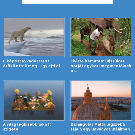
Elképesztő vadászatot
Elvitte bemutatni újszülött
örökítettek meg – így ejti el ...
borját egykori megmentőinek
a ...
A világ legkisebb lakott
Barangolás Málta legszebb
szigetei
tájain egy látványos úti filmen
...