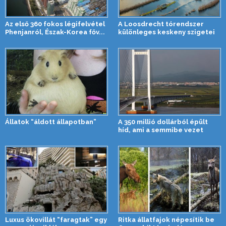
Az első 360 fokos légifelvétel
A Loosdrecht tórendszer
Phenjanról, Észak-Korea főv...
különleges keskeny szigetei
Állatok “áldott állapotban”
A 350 millió dollárból épült
híd, ami a semmibe vezet
Luxus ökovillát “faragtak” egy
Ritka állatfajok népesítik be