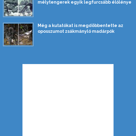
mélytengerek egyik legfurcsább élőlénye
Még a kutatókat is megdöbbentette az
oposszumot zsákmányló madárpók