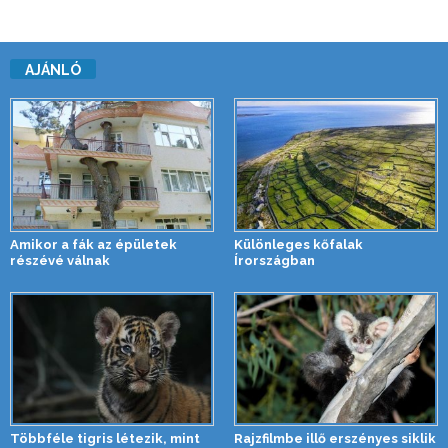
AJÁNLÓ
Amikor a fák az épületek
Különleges kőfalak
részévé válnak
Írországban
Többféle tigris létezik, mint
Rajzfilmbe illő erszényes siklik