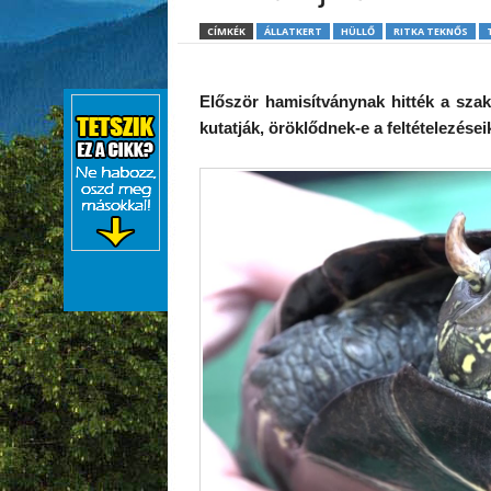
CÍMKÉK
ÁLLATKERT
HÜLLŐ
RITKA TEKNŐS
Először hamisítványnak hitték a szak
kutatják, öröklődnek-e a feltételezése