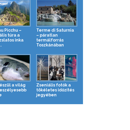
u Picchu –
Terme di Saturnia
ális túra a
– páratlan
zslatos inka
termálforrás
.
Toszkánában
észül a világ
Zseniális fotók a
eszélyesebb
tökéletes időzítés
e
jegyében