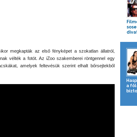
Film
sose
diva
mikor megkapták az első fényképet a szokatlan állatról,
nak vélték a fotót. Az iZoo szakemberei röntgennel egy
skákat, amelyek feltevésük szerint elhalt bőrsejtekből
Hasp
a fö
bizto