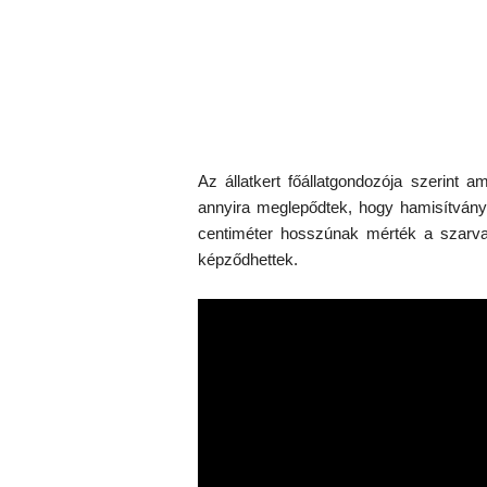
Az állatkert főállatgondozója szerint a
annyira meglepődtek, hogy hamisítvány
centiméter hosszúnak mérték a szarvac
képződhettek.