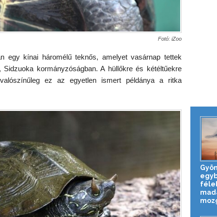
Fotó: iZoo
n egy kínai háromélű teknős, amelyet vasárnap tettek
n, Sidzuoka kormányzóságban. A hüllőkre és kétéltűekre
 valószínűleg ez az egyetlen ismert példánya a ritka
Gyön
egy
féle
mada
mozg