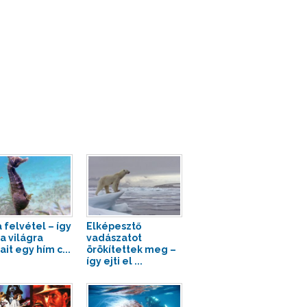
 felvétel – így
Elképesztő
a világra
vadászatot
it egy hím c...
örökítettek meg –
így ejti el ...