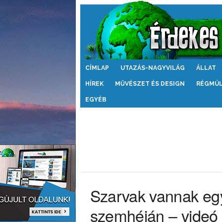
Érdekes
CÍMLAP
UTAZÁS-NAGYVILÁG
ÁLLAT
Világ
HÍREK
MŰVÉSZET ÉS DESIGN
RÉGMÚ
EGYÉB
Szarvak vannak egy 
szemhéján – videó