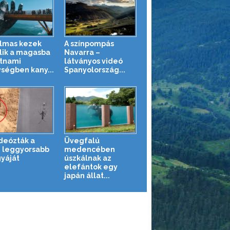
lmas kezek
A színpompás
ik a magasba
Navarra –
etnami
látványos videó
ségben kany...
Spanyolország...
deózták a
Üvegfalú
g leggyorsabb
medencében
yáját
úszkálnak az
elefántok egy
japán állat...