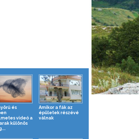
yörű és
Amikor a fák az
ben
épületek részévé
lmetes videó a
válnak
rak különös
...