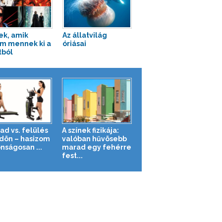
ek, amik
Az állatvilág
m mennek ki a
óriásai
tból
ad vs. felülés
A színek fizikája:
ldön – hasizom
valóban hűvösebb
nságosan ...
marad egy fehérre
fest...