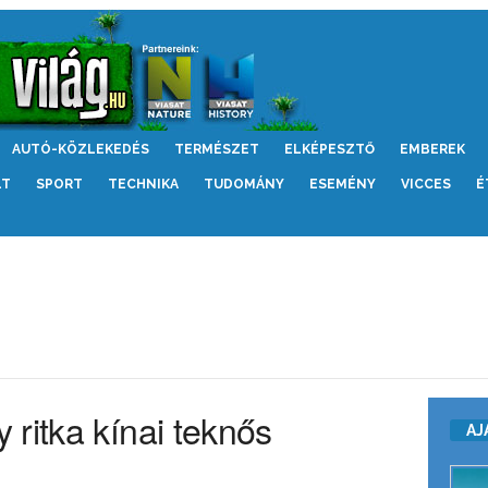
AUTÓ-KÖZLEKEDÉS
TERMÉSZET
ELKÉPESZTŐ
EMBEREK
LT
SPORT
TECHNIKA
TUDOMÁNY
ESEMÉNY
VICCES
É
ritka kínai teknős
AJ