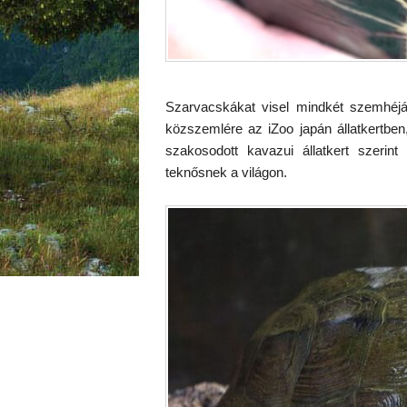
Szarvacskákat visel mindkét szemhéjá
közszemlére az iZoo japán állatkertbe
szakosodott kavazui állatkert szerint
teknősnek a világon.