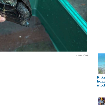
Fotó: iZoo
Ritka
hozz
utóda