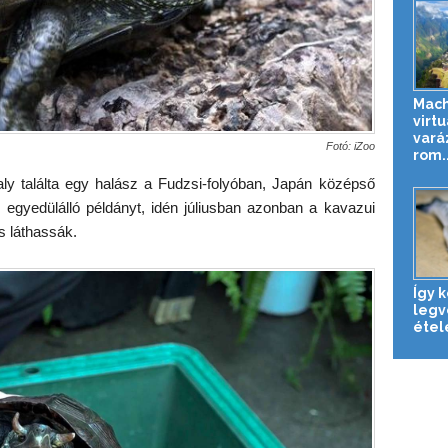
Mach
virtu
vará
Fotó: iZoo
rom..
aly találta egy halász a Fudzsi-folyóban, Japán középső
az egyedülálló példányt, idén júliusban azonban a kavazui
s láthassák.
Így k
legv
étel