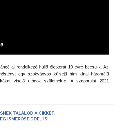
céllal rendelkező hüllő életkorát 10 évre becsülik. Az
s nőstényt egy szokványos külsejű hím kínai háromélű
kákat viselő utódok születnek-e. A szaporulat 2021
SNEK TALÁLOD A CIKKET,
EG ISMERŐSEIDDEL IS!