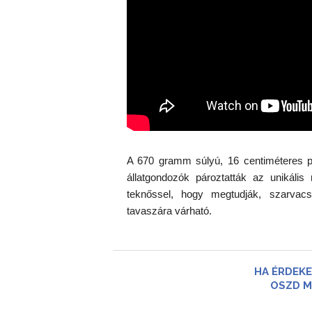
A 670 gramm súlyú, 16 centiméteres pán
állatgondozók pároztatták az unikáli
teknőssel, hogy megtudják, szarvacs
tavaszára várható.
HA ÉRDEKE
OSZD M