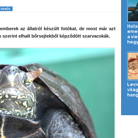
TEKNŐS
Hata
emberek az állatról készült fotókat, de most már azt
emel
ik szerint elhalt bőrsejtekből képződött szarvacskák.
a vi
hegy
Levi
vilá
hang