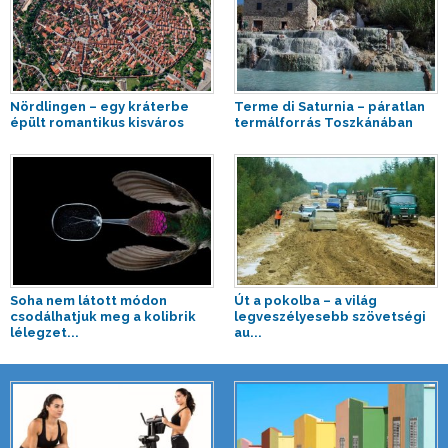
Nördlingen – egy kráterbe
Terme di Saturnia – páratlan
épült romantikus kisváros
termálforrás Toszkánában
Soha nem látott módon
Út a pokolba – a világ
csodálhatjuk meg a kolibrik
legveszélyesebb szövetségi
lélegzet...
au...