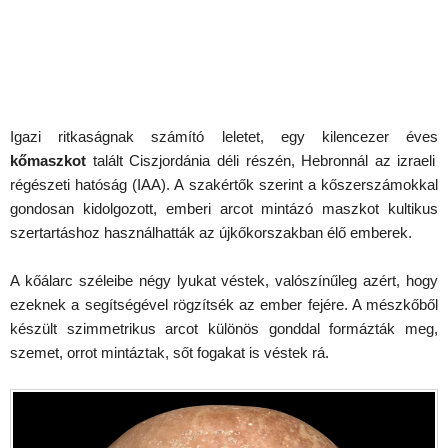
Igazi ritkaságnak számító leletet, egy kilencezer éves
kőmaszkot
talált Ciszjordánia déli részén, Hebronnál az izraeli
régészeti hatóság (IAA). A szakértők szerint a kőszerszámokkal
gondosan kidolgozott, emberi arcot mintázó maszkot kultikus
szertartáshoz használhatták az újkőkorszakban élő emberek.
A kőálarc széleibe négy lyukat véstek, valószínűleg azért, hogy
ezeknek a segítségével rögzítsék az ember fejére. A mészkőből
készült szimmetrikus arcot különös gonddal formázták meg,
szemet, orrot mintáztak, sőt fogakat is véstek rá.