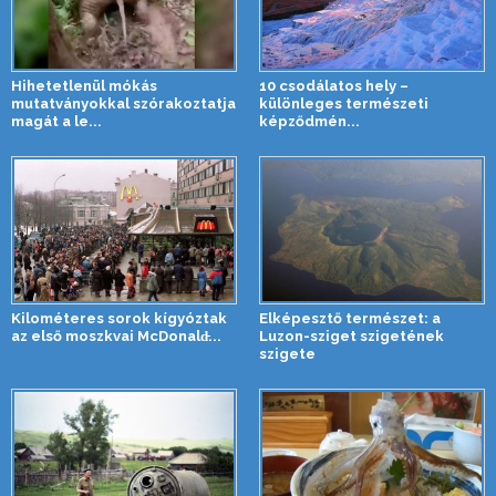
Hihetetlenül mókás
10 csodálatos hely –
mutatványokkal szórakoztatja
különleges természeti
magát a le...
képződmén...
Kilométeres sorok kígyóztak
Elképesztő természet: a
az első moszkvai McDonald̵...
Luzon-sziget szigetének
szigete