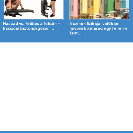
Haspad vs. felülés a földön –
A színek fizikája: valóban
hasizom biztonságosan ...
hűvösebb marad egy fehérre
fest...