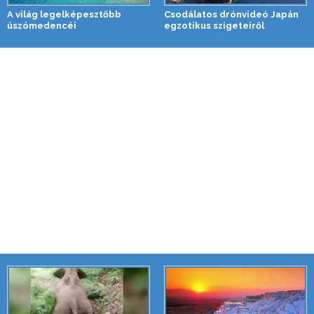
A világ legelképesztőbb
Csodálatos drónvideó Japán
úszómedencéi
egzotikus szigeteiről