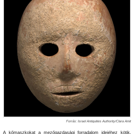
Forrás: Israel Antiquities Authority/Clara Amit
A kőmaszkokat a mezőgazdasági forradalom idejéhez kötik,