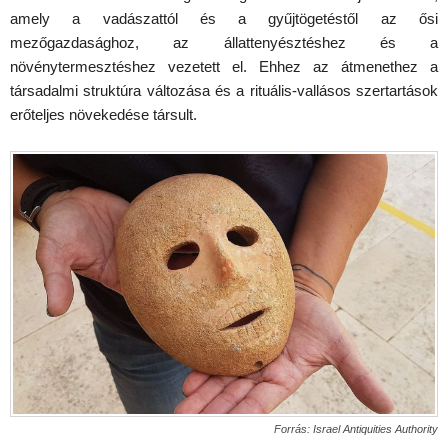
amely a vadászattól és a gyűjtögetéstől az ősi
mezőgazdasághoz, az állattenyésztéshez és a
növénytermesztéshez vezetett el. Ehhez az átmenethez a
társadalmi struktúra változása és a rituális-vallásos szertartások
erőteljes növekedése társult.
Forrás: Israel Antiquities Authority