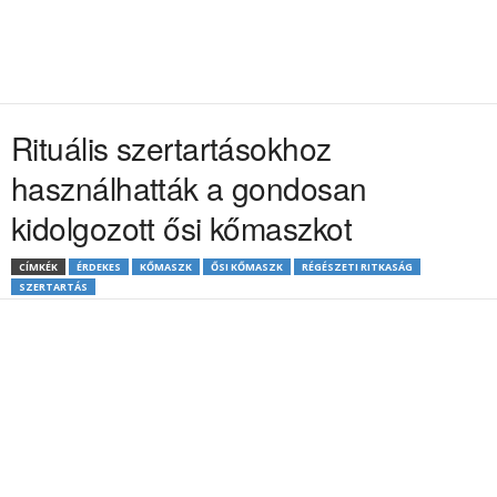
Rituális szertartásokhoz
használhatták a gondosan
kidolgozott ősi kőmaszkot
CÍMKÉK
ÉRDEKES
KŐMASZK
ŐSI KŐMASZK
RÉGÉSZETI RITKASÁG
SZERTARTÁS