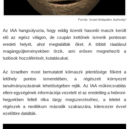
Forrás: Israel Antiquities Authority/
Az IAA hangsúlyozta, hogy eddig tizenöt hasonló maszk került
elő az egész világon, de csupán kettőnek ismerik pontosan
eredeti helyét, ahol megtalálták őket. A többit ráadásul
magángyűjteményekben őrzik, ami erősen megnehezíti a
tudósok hozzáférését, kutatásukat.
Az Izraelben most bemutatott kőmaszk jelentősége főként a
lelőhely pontos ismeretében, a régészeti környezet
tanulmányozásának lehetőségében rejlik. Az IAA műkincsrablás
elleni egységének információja vezetett el az eredetileg a hebroni-
hegyekben fellelt ritka tárgy megszerzéséhez, a leletet a
régészek a neolitikum második szakaszára, kilencezer évvel
ezelőttire datálták.