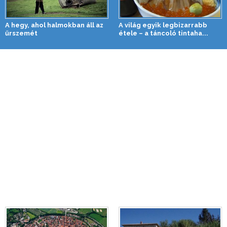
A hegy, ahol halmokban áll az
A világ egyik legbizarrabb
űrszemét
étele – a táncoló tintaha...