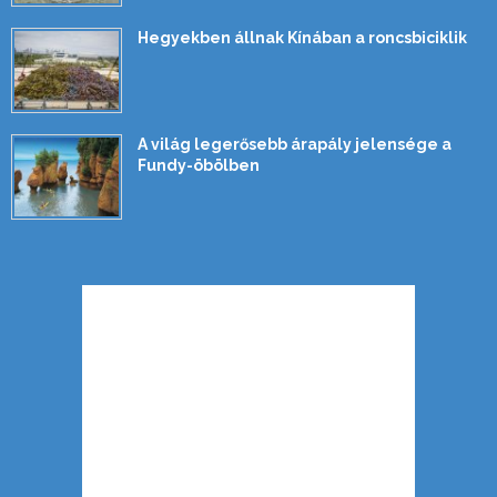
Hegyekben állnak Kínában a roncsbiciklik
A világ legerősebb árapály jelensége a
Fundy-öbölben