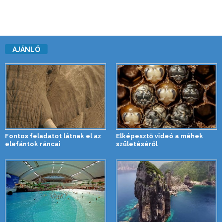
AJÁNLÓ
Fontos feladatot látnak el az
Elképesztő videó a méhek
elefántok ráncai
születéséről