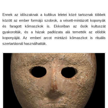
Ennek az időszaknak a kultikus leletei közé tartoznak többek
között az ember formájú szobrok, a vésett-mintázott koponyák
és faragott kőmaszkok is. Ekkoriban az ősök kultuszát
gyakorolták, és a házak padlózata alá temették az elődök
koponyáját. Az emberi arcot mintázó kőmaszkot is rituális
szertartásnál használhatták.