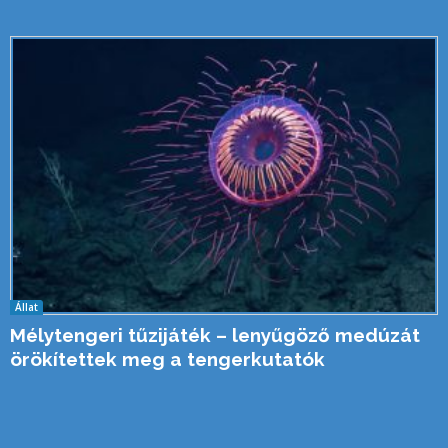
Állat
Mélytengeri tűzijáték – lenyűgöző medúzát
örökítettek meg a tengerkutatók