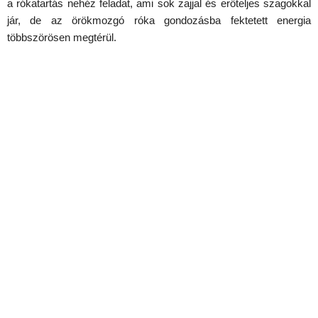
a rókatartás nehéz feladat, ami sok zajjal és erőteljes szagokkal
jár, de az örökmozgó róka gondozásba fektetett energia
többszörösen megtérül.