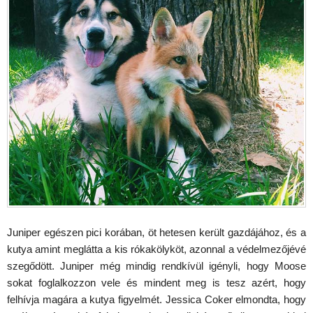
Juniper egészen pici korában, öt hetesen került gazdájához, és a
kutya amint meglátta a kis rókakölyköt, azonnal a védelmezőjévé
szegődött. Juniper még mindig rendkívül igényli, hogy Moose
sokat foglalkozzon vele és mindent meg is tesz azért, hogy
felhívja magára a kutya figyelmét. Jessica Coker elmondta, hogy