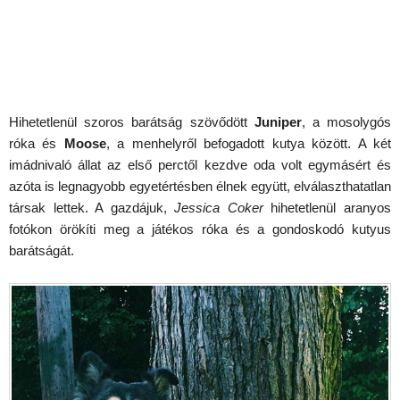
Hihetetlenül szoros barátság szövődött
Juniper
, a mosolygós
róka és
Moose
, a menhelyről befogadott kutya között. A két
imádnivaló állat az első perctől kezdve oda volt egymásért és
azóta is legnagyobb egyetértésben élnek együtt, elválaszthatatlan
társak lettek. A gazdájuk,
Jessica Coker
hihetetlenül aranyos
fotókon örökíti meg a játékos róka és a gondoskodó kutyus
barátságát.