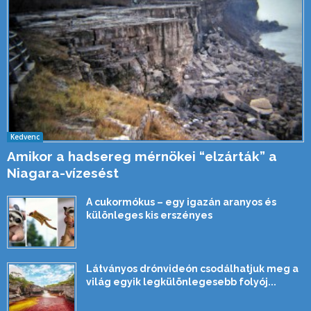
Kedvenc
Amikor a hadsereg mérnökei “elzárták” a
Niagara-vízesést
A cukormókus – egy igazán aranyos és
különleges kis erszényes
Látványos drónvideón csodálhatjuk meg a
világ egyik legkülönlegesebb folyój...