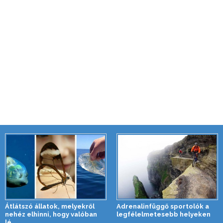
Átlátszó állatok, melyekről
Adrenalinfüggő sportolók a
nehéz elhinni, hogy valóban
legfélelmetesebb helyeken
lé...