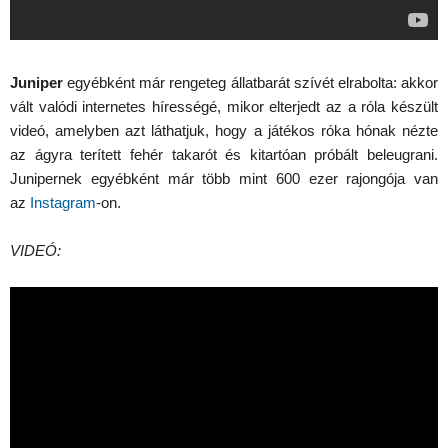
Juniper
egyébként már rengeteg állatbarát szívét elrabolta: akkor
vált valódi internetes hírességé, mikor elterjedt az a róla készült
videó, amelyben azt láthatjuk, hogy a játékos róka hónak nézte
az ágyra terített fehér takarót és kitartóan próbált beleugrani.
Junipernek egyébként már több mint 600 ezer rajongója van
az
Instagram
-on.
VIDEÓ: