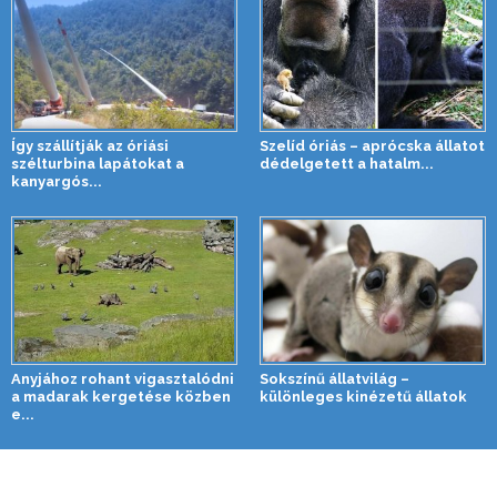
Így szállítják az óriási
Szelíd óriás – aprócska állatot
szélturbina lapátokat a
dédelgetett a hatalm...
kanyargós...
Anyjához rohant vigasztalódni
Sokszínű állatvilág –
a madarak kergetése közben
különleges kinézetű állatok
e...