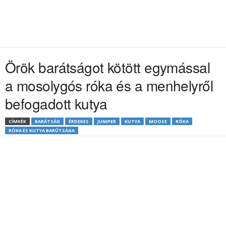
Örök barátságot kötött egymással
a mosolygós róka és a menhelyről
befogadott kutya
CÍMKÉK
BARÁTSÁG
ÉRDEKES
JUNIPER
KUTYA
MOOSE
RÓKA
RÓKA ÉS KUTYA BARŰTSÁGA