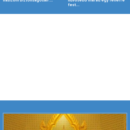
hasizom biztonságosan ...
hűvösebb marad egy fehérre
fest...