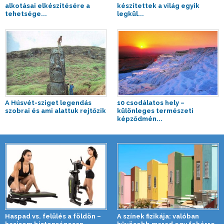
alkotásai elkészítésére a
készítettek a világ egyik
tehetsége...
legkül...
A Húsvét-sziget legendás
10 csodálatos hely –
szobrai és ami alattuk rejtőzik
különleges természeti
képződmén...
Haspad vs. felülés a földön –
A színek fizikája: valóban