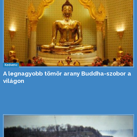
Kedvenc
A legnagyobb tömör arany Buddha-szobor a
világon