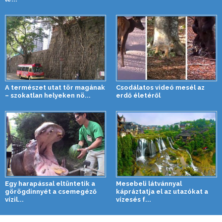
A természet utat tör magának
Csodálatos videó mesél az
– szokatlan helyeken nö...
erdő életéről
Egy harapással eltüntetik a
Mesebeli látvánnyal
görögdinnyét a csemegéző
kápráztatja el az utazókat a
vízil...
vízesés f...