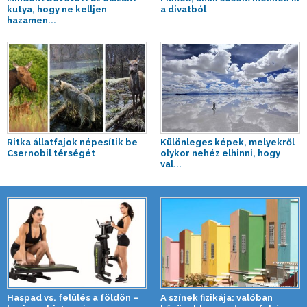
kutya, hogy ne kelljen
a divatból
hazamen...
Ritka állatfajok népesítik be
Különleges képek, melyekről
Csernobil térségét
olykor nehéz elhinni, hogy
val...
Haspad vs. felülés a földön –
A színek fizikája: valóban