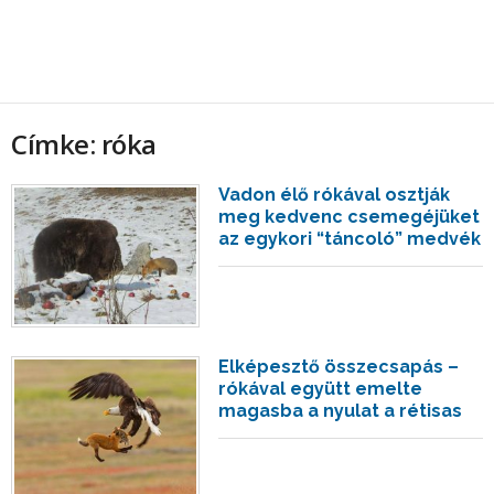
Címke: róka
Vadon élő rókával osztják
meg kedvenc csemegéjüket
az egykori “táncoló” medvék
Elképesztő összecsapás –
rókával együtt emelte
magasba a nyulat a rétisas