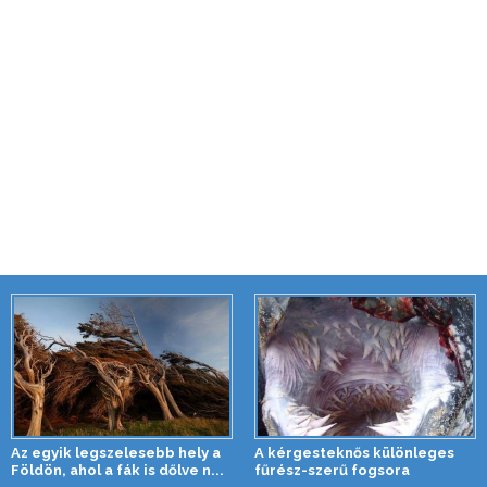
Az egyik legszelesebb hely a
A kérgesteknős különleges
Földön, ahol a fák is dőlve n...
fűrész-szerű fogsora