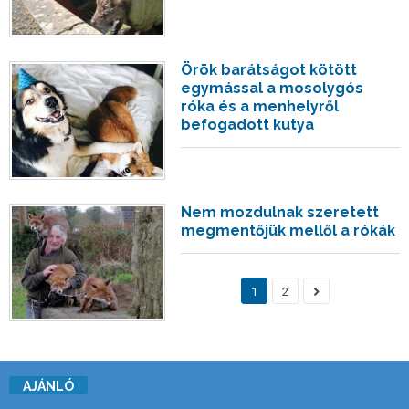
Örök barátságot kötött
egymással a mosolygós
róka és a menhelyről
befogadott kutya
Nem mozdulnak szeretett
megmentőjük mellől a rókák
1
2
AJÁNLÓ