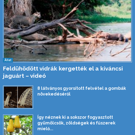
Állat
Feldühödött vidrák kergették el a kíváncsi
jaguárt – videó
8 látványos gyorsított felvétel a gombák
növekedéséről
Így néznek ki a sokszor fogyasztott
gyümölcsök, zöldségek és fűszerek
mielő...