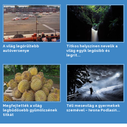
A világ legőrültebb
Titkos helyszínen nevelik a
autóversenye
világ egyik legősibb és
legrit...
Megfejtették a világ
Téli mesevilág a gyermekek
legbüdösebb gyümölcsének
szemével – Iwona Podlasiń...
titkát