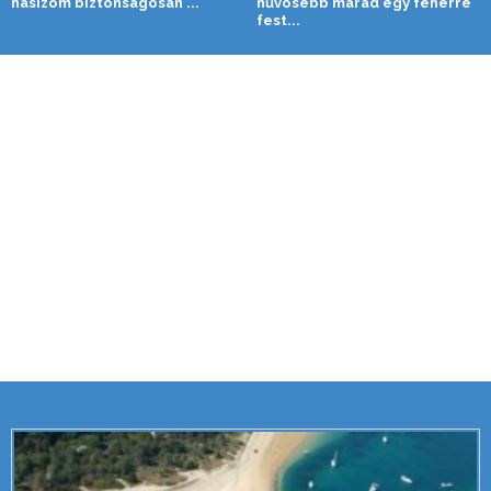
hasizom biztonságosan ...
hűvösebb marad egy fehérre
fest...