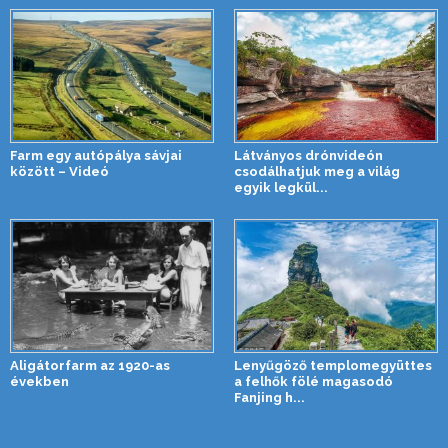
Farm egy autópálya sávjai
Látványos drónvideón
között – Videó
csodálhatjuk meg a világ
egyik legkül...
Aligátorfarm az 1920-as
Lenyűgöző templomegyüttes
években
a felhők fölé magasodó
Fanjing h...