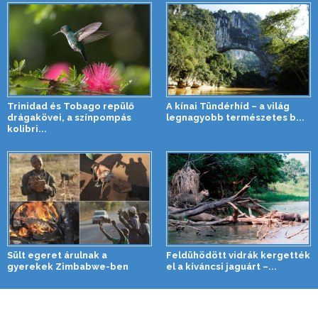
Trinidad és Tobago repülő
A kínai Tündérhíd – a világ
drágakövei, a színpompás
legnagyobb természetes b...
kolibri...
Sült egeret árulnak a
Feldühödött vidrák kergették
gyerekek Zimbabwe-ben
el a kíváncsi jaguárt –...