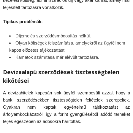
kezelési költség, adminisztrációs díj vagy akár kamat, amely már
teljesített tartozásra vonatkozik.
Tipikus problémák:
Díjemelés szerződésmódosítás nélkül.
Olyan költségek felszámítása, amelyekről az ügyfél nem
kapott előzetes tájékoztatást.
Kamatok számítása már elévült tartozásra.
Devizaalapú szerződések tisztességtelen
kikötései
A devizahitelek kapcsán sok ügyfél szembesült azzal, hogy a
banki szerződésekben tisztességtelen feltételek szerepeltek.
Gyakran nem kaptak egyértelmű tájékoztatást az
árfolyamkockázatról, így a forint gyengüléséből adódó terheket
teljes egészében az adósokra hárították.