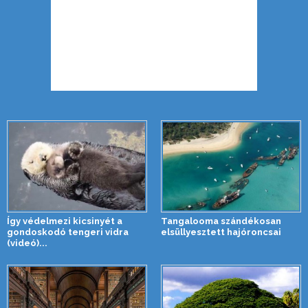
Így védelmezi kicsinyét a
Tangalooma szándékosan
gondoskodó tengeri vidra
elsüllyesztett hajóroncsai
(videó)...