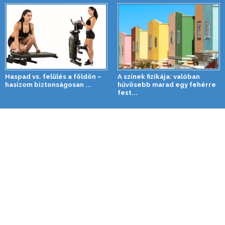
Haspad vs. felülés a földön –
A színek fizikája: valóban
hasizom biztonságosan ...
hűvösebb marad egy fehérre
fest...