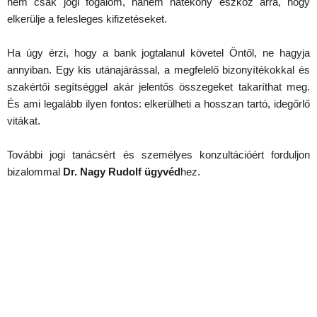
nem csak jogi fogalom, hanem hatékony eszköz arra, hogy
elkerülje a felesleges kifizetéseket.
Ha úgy érzi, hogy a bank jogtalanul követel Öntől, ne hagyja
annyiban. Egy kis utánajárással, a megfelelő bizonyítékokkal és
szakértői segítséggel akár jelentős összegeket takaríthat meg.
És ami legalább ilyen fontos: elkerülheti a hosszan tartó, idegőrlő
vitákat.
További jogi tanácsért és személyes konzultációért forduljon
bizalommal
Dr. Nagy Rudolf ügyvéd
hez.