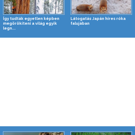
Így tudták egyetlen képben
Látogatás Japán híres róka
megörökíteni a világ egyik
falujában
legn...