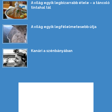
A világ egyik legbizarrabb étele – a táncoló
tintahal tál
A világ egyik legfélelmetesebb útja
Kanári a szénbányában