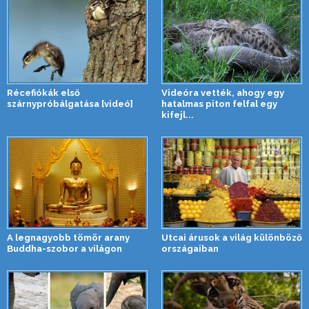
Récefiókák első
Videóra vették, ahogy egy
szárnypróbálgatása [videó]
hatalmas piton felfal egy
kifejl...
A legnagyobb tömör arany
Utcai árusok a világ különböző
Buddha-szobor a világon
országaiban