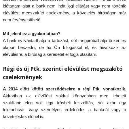
időtartam alatt a bank nem indít jogi eljárást vagy nem történik
elévülést megszakító cselekmény, a követelés bíróságon már
nem érvényesíthető.
Mit jelent ez a gyakorlatban?
A bank nyilvántarthatja a tartozást, sőt megpróbálhatja önkéntes
alapon beszedni, de ha Ön kifogással él, és hivatkozik az
elévülésre, a bíróság a keresetet el fogja utasítani.
Régi és új Ptk. szerinti elévülést megszakító
cselekmények
A 2014 előtt kötött szerződésekre a régi Ptk. vonatkozik
.
Akkoriban az elévülést sokkal könnyebben meg lehetett
szakítani: elég volt egy írásbeli felszólítás, sőt akár egy
telefonhívás vagy személyes érdeklődés a banknál vagy a
követeléskezelőnél is.