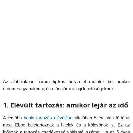
Az alábbiakban három tipikus helyzetet mutatok be, amikor
érdemes gyanakodni, és utánajárni a jogi lehetőségeknek.
1. Elévült tartozás: amikor lejár az idő
A legtöbb
banki tartozás elévülése
általában 5 év után történik
meg. Ebbe beletartoznak a hitelek és a kölcsönök is. Ez az
időszak a tartozás esedékessé válásától számít. Ha az 5 éves