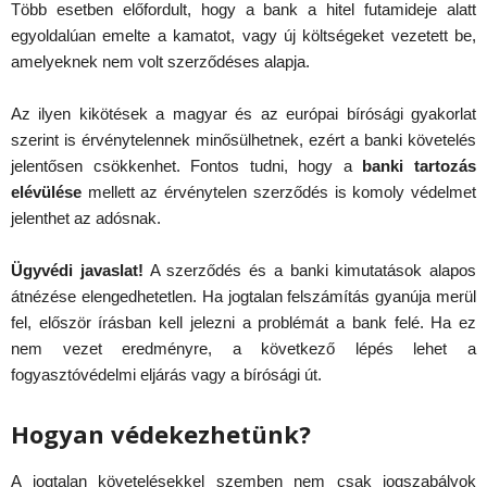
Több esetben előfordult, hogy a bank a hitel futamideje alatt
egyoldalúan emelte a kamatot, vagy új költségeket vezetett be,
amelyeknek nem volt szerződéses alapja.
Az ilyen kikötések a magyar és az európai bírósági gyakorlat
szerint is érvénytelennek minősülhetnek, ezért a banki követelés
jelentősen csökkenhet. Fontos tudni, hogy a
banki tartozás
elévülése
mellett az érvénytelen szerződés is komoly védelmet
jelenthet az adósnak.
Ügyvédi javaslat!
A szerződés és a banki kimutatások alapos
átnézése elengedhetetlen. Ha jogtalan felszámítás gyanúja merül
fel, először írásban kell jelezni a problémát a bank felé. Ha ez
nem vezet eredményre, a következő lépés lehet a
fogyasztóvédelmi eljárás vagy a bírósági út.
Hogyan védekezhetünk?
A jogtalan követelésekkel szemben nem csak jogszabályok