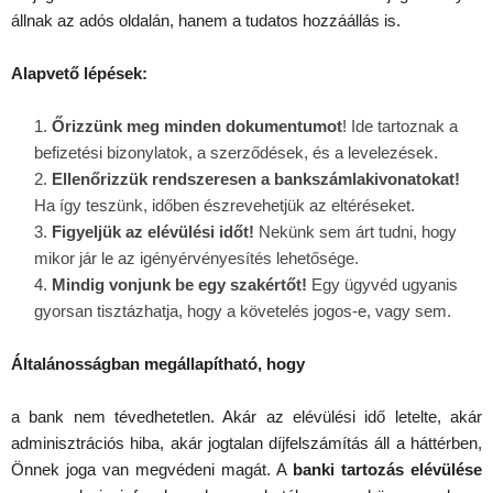
állnak az adós oldalán, hanem a tudatos hozzáállás is.
Alapvető lépések:
Őrizzünk meg minden dokumentumot
! Ide tartoznak a
befizetési bizonylatok, a szerződések, és a levelezések.
Ellenőrizzük rendszeresen a bankszámlakivonatokat!
Ha így teszünk, időben észrevehetjük az eltéréseket.
Figyeljük az elévülési időt!
Nekünk sem árt tudni, hogy
mikor jár le az igényérvényesítés lehetősége.
Mindig vonjunk be egy szakértőt!
Egy ügyvéd ugyanis
gyorsan tisztázhatja, hogy a követelés jogos-e, vagy sem.
Általánosságban megállapítható, hogy
a bank nem tévedhetetlen. Akár az elévülési idő letelte, akár
adminisztrációs hiba, akár jogtalan díjfelszámítás áll a háttérben,
Önnek joga van megvédeni magát. A
banki tartozás elévülése