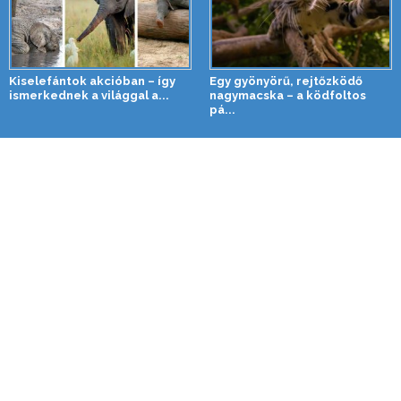
Kiselefántok akcióban – így
Egy gyönyörű, rejtőzködő
ismerkednek a világgal a...
nagymacska – a ködfoltos
pá...