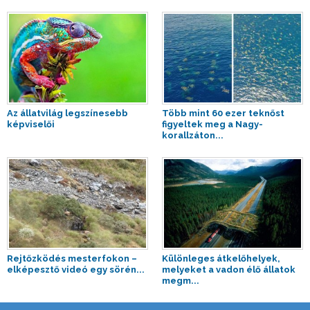
Az állatvilág legszínesebb
Több mint 60 ezer teknőst
képviselői
figyeltek meg a Nagy-
korallzáton...
Rejtőzködés mesterfokon –
Különleges átkelőhelyek,
elképesztő videó egy sörén...
melyeket a vadon élő állatok
megm...