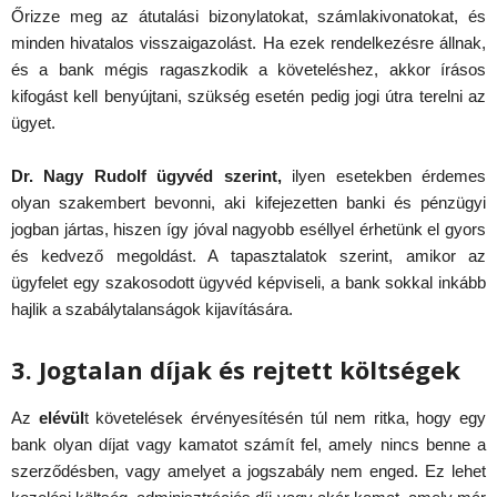
Őrizze meg az átutalási bizonylatokat, számlakivonatokat, és
minden hivatalos visszaigazolást. Ha ezek rendelkezésre állnak,
és a bank mégis ragaszkodik a követeléshez, akkor írásos
kifogást kell benyújtani, szükség esetén pedig jogi útra terelni az
ügyet.
Dr. Nagy Rudolf ügyvéd szerint,
ilyen esetekben érdemes
olyan szakembert bevonni, aki kifejezetten banki és pénzügyi
jogban jártas, hiszen így jóval nagyobb eséllyel érhetünk el gyors
és kedvező megoldást. A tapasztalatok szerint, amikor az
ügyfelet egy szakosodott ügyvéd képviseli, a bank sokkal inkább
hajlik a szabálytalanságok kijavítására.
3. Jogtalan díjak és rejtett költségek
Az
elévül
t követelések érvényesítésén túl nem ritka, hogy egy
bank olyan díjat vagy kamatot számít fel, amely nincs benne a
szerződésben, vagy amelyet a jogszabály nem enged. Ez lehet