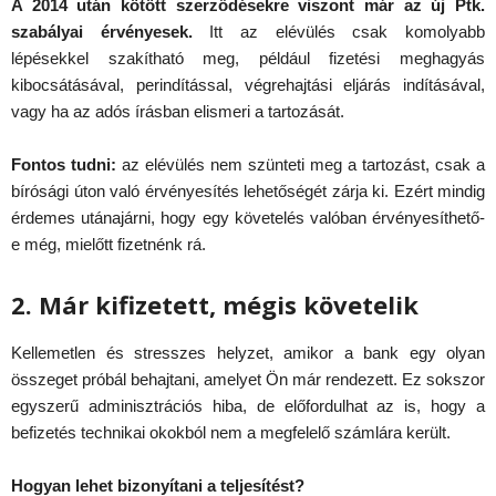
A 2014 után kötött szerződésekre viszont már az új Ptk.
szabályai érvényesek.
Itt az elévülés csak komolyabb
lépésekkel szakítható meg, például fizetési meghagyás
kibocsátásával, perindítással, végrehajtási eljárás indításával,
vagy ha az adós írásban elismeri a tartozását.
Fontos tudni:
az elévülés nem szünteti meg a tartozást, csak a
bírósági úton való érvényesítés lehetőségét zárja ki. Ezért mindig
érdemes utánajárni, hogy egy követelés valóban érvényesíthető-
e még, mielőtt fizetnénk rá.
2. Már kifizetett, mégis követelik
Kellemetlen és stresszes helyzet, amikor a bank egy olyan
összeget próbál behajtani, amelyet Ön már rendezett. Ez sokszor
egyszerű adminisztrációs hiba, de előfordulhat az is, hogy a
befizetés technikai okokból nem a megfelelő számlára került.
Hogyan lehet bizonyítani a teljesítést?