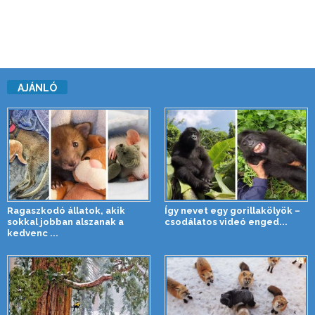
AJÁNLÓ
Ragaszkodó állatok, akik
Így nevet egy gorillakölyök –
sokkal jobban alszanak a
csodálatos videó enged...
kedvenc ...