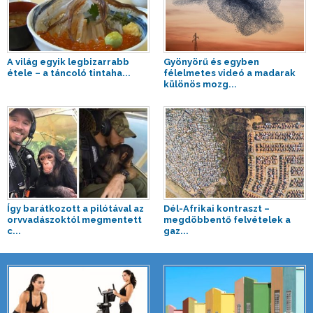
A világ egyik legbizarrabb
Gyönyörű és egyben
étele – a táncoló tintaha...
félelmetes videó a madarak
különös mozg...
Így barátkozott a pilótával az
Dél-Afrikai kontraszt –
orvvadászoktól megmentett
megdöbbentő felvételek a
c...
gaz...