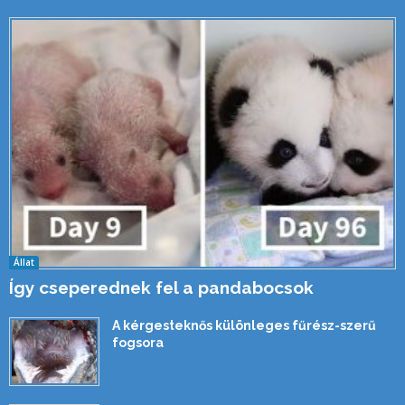
Állat
Így cseperednek fel a pandabocsok
A kérgesteknős különleges fűrész-szerű
fogsora