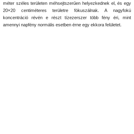
méter széles területen méhsejtszerűen helyezkednek el, és egy
20×20 centiméteres területre fókuszálnak. A nagyfokú
koncentráció révén e részt tízezerszer több fény éri, mint
amennyi napfény normális esetben érne egy ekkora felületet.