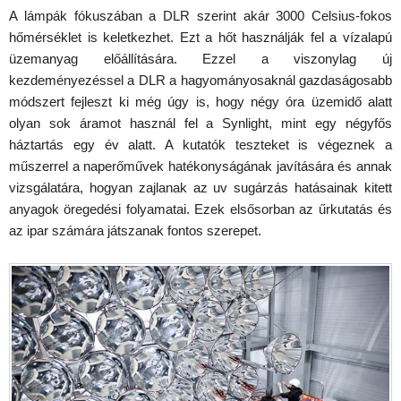
A lámpák fókuszában a DLR szerint akár 3000 Celsius-fokos
hőmérséklet is keletkezhet. Ezt a hőt használják fel a vízalapú
üzemanyag előállítására. Ezzel a viszonylag új
kezdeményezéssel a DLR a hagyományosaknál gazdaságosabb
módszert fejleszt ki még úgy is, hogy négy óra üzemidő alatt
olyan sok áramot használ fel a Synlight, mint egy négyfős
háztartás egy év alatt. A kutatók teszteket is végeznek a
műszerrel a naperőművek hatékonyságának javítására és annak
vizsgálatára, hogyan zajlanak az uv sugárzás hatásainak kitett
anyagok öregedési folyamatai. Ezek elsősorban az űrkutatás és
az ipar számára játszanak fontos szerepet.