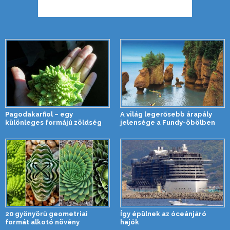
Pagodakarfiol – egy
A világ legerősebb árapály
különleges formájú zöldség
jelensége a Fundy-öbölben
20 gyönyörű geometriai
Így épülnek az óceánjáró
formát alkotó növény
hajók