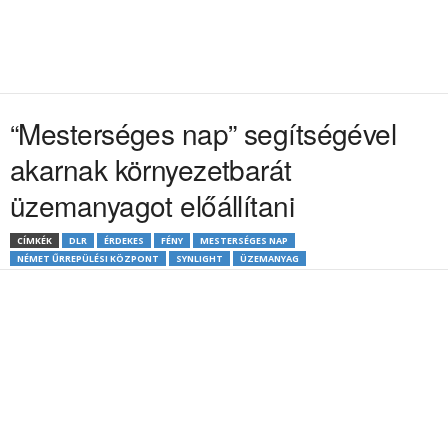
“Mesterséges nap” segítségével
akarnak környezetbarát
üzemanyagot előállítani
CÍMKÉK
DLR
ÉRDEKES
FÉNY
MESTERSÉGES NAP
NÉMET ŰRREPÜLÉSI KÖZPONT
SYNLIGHT
ÜZEMANYAG