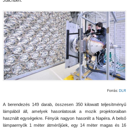
Jülichben.
Forrás:
DLR
A berendezés 149 darab, összesen 350 kilowatt teljesítményű
lámpából áll, amelyek hasonlatosak a mozik projektoraiban
használt egységekre. Fényük nagyon hasonlít a Napéra. A belső
lámpaernyők 1 méter átmérőjűek, egy 14 méter magas és 16