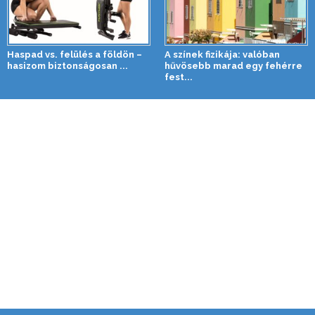
Haspad vs. felülés a földön –
A színek fizikája: valóban
hasizom biztonságosan ...
hűvösebb marad egy fehérre
fest...