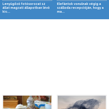
Lenyűgöző fotósorozat 12
Elefántok vonulnak végig a
állat magzati állapotban lévő
szálloda recepcióján, hogy a
kic...
ma...