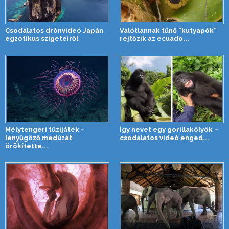
Csodálatos drónvideó Japán
Valótlannak tűnő “kutyapók”
egzotikus szigeteiről
rejtőzik az ecuado...
Mélytengeri tűzijáték –
Így nevet egy gorillakölyök –
lenyűgöző medúzát
csodálatos videó enged...
örökítette...