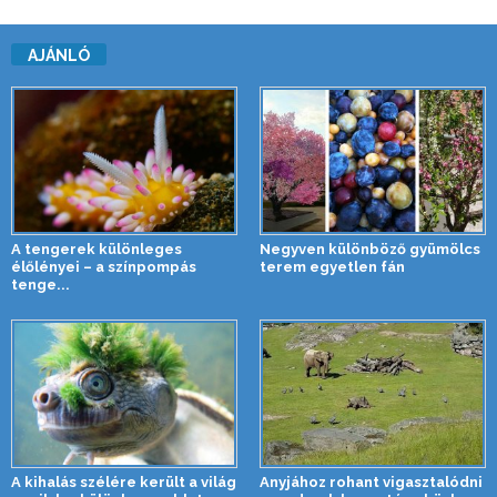
AJÁNLÓ
A tengerek különleges
Negyven különböző gyümölcs
élőlényei – a színpompás
terem egyetlen fán
tenge...
A kihalás szélére került a világ
Anyjához rohant vigasztalódni