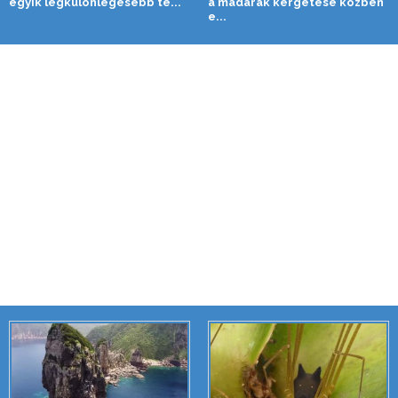
egyik legkülönlegesebb te...
a madarak kergetése közben
e...