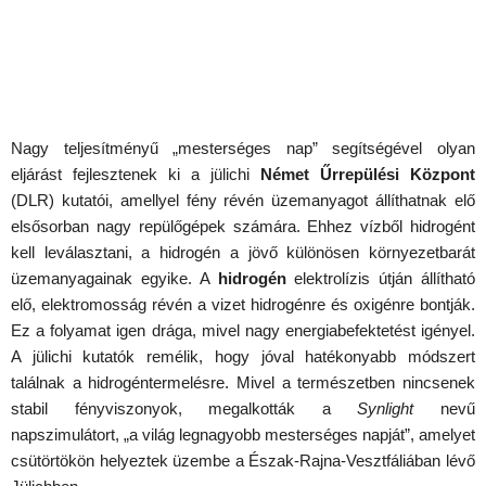
Nagy teljesítményű „mesterséges nap” segítségével olyan
eljárást fejlesztenek ki a jülichi
Német Űrrepülési Központ
(DLR) kutatói, amellyel fény révén üzemanyagot állíthatnak elő
elsősorban nagy repülőgépek számára. Ehhez vízből hidrogént
kell leválasztani, a hidrogén a jövő különösen környezetbarát
üzemanyagainak egyike. A
hidrogén
elektrolízis útján állítható
elő, elektromosság révén a vizet hidrogénre és oxigénre bontják.
Ez a folyamat igen drága, mivel nagy energiabefektetést igényel.
A jülichi kutatók remélik, hogy jóval hatékonyabb módszert
találnak a hidrogéntermelésre. Mivel a természetben nincsenek
stabil fényviszonyok, megalkották a
Synlight
nevű
napszimulátort, „a világ legnagyobb mesterséges napját”, amelyet
csütörtökön helyeztek üzembe a Észak-Rajna-Vesztfáliában lévő