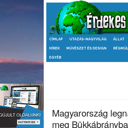
Érdekes
CÍMLAP
UTAZÁS-NAGYVILÁG
ÁLLAT
Világ
HÍREK
MŰVÉSZET ÉS DESIGN
RÉGMÚ
EGYÉB
Magyarország legn
meg Bükkábrányba