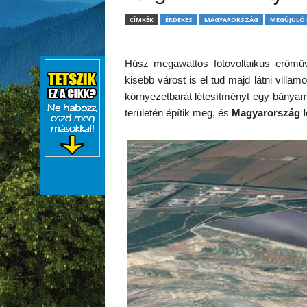
CÍMKÉK
ÉRDEKES
MAGYARORSZÁG
MEGÚJULÓ 
Húsz megawattos fotovoltaikus erőmű
kisebb várost is el tud majd látni villa
környezetbarát létesítményt egy bányam
területén építik meg, és
Magyarország 