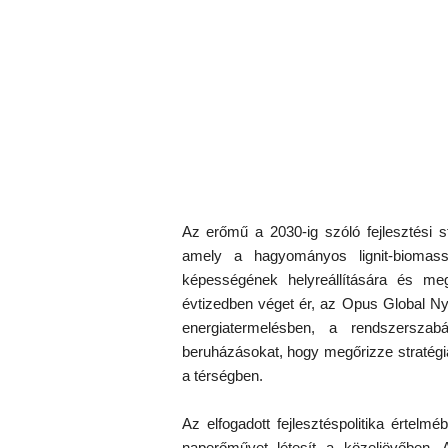
Az erőmű a 2030-ig szóló fejlesztési st
amely a hagyományos lignit-biomas
képességének helyreállítására és me
évtizedben véget ér, az Opus Global Nyr
energiatermelésben, a rendszerszab
beruházásokat, hogy megőrizze stratégi
a térségben.
Az elfogadott fejlesztéspolitika értelm
naperőművet létesít a közeljövőben. 