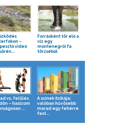
őzködés
Forrásként tör elő a
erfokon –
víz egy
pesztő videó
montenegrói fa
sörén...
törzséből
ad vs. felülés
A színek fizikája:
ldön – hasizom
valóban hűvösebb
nságosan ...
marad egy fehérre
fest...