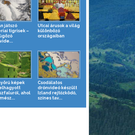
n játszó
Utcai árusok a világ
riai tigrisek –
különböző
űgöző
országaiban
ide...
yörű képek
Csodálatos
elhagyott
drónvideó készült
szfaluról, ahol
Izland rejtőzködő,
mész...
színes tav...