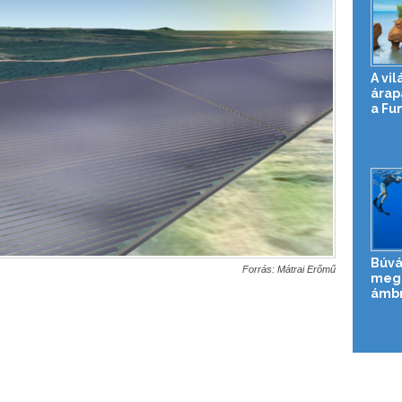
A vi
árap
a Fu
Búvá
Forrás: Mátrai Erőmű
meg 
ámbr