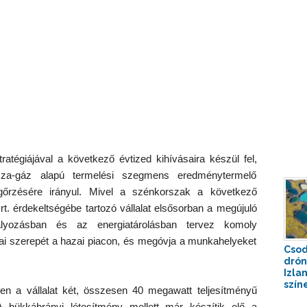
ratégiájával a következő évtized kihívásaira készül fel,
sza-gáz alapú termelési szegmens eredménytermelő
gőrzésére irányul. Mivel a szénkorszak a következő
t. érdekeltségébe tartozó vállalat elsősorban a megújuló
ályozásban és az energiatárolásban tervez komoly
ai szerepét a hazai piacon, és megóvja a munkahelyeket
Csod
drón
Izla
színe
ében a vállalat két, összesen 40 megawatt teljesítményű
A bükkábrányi létesítmény mellett már készítik elő a