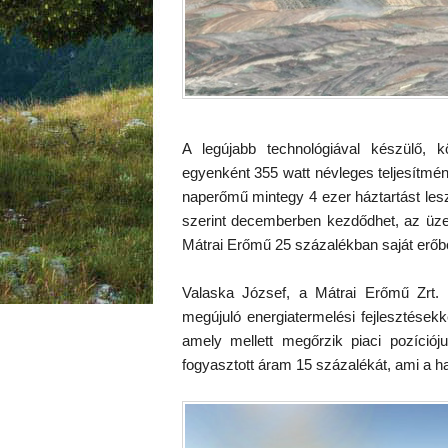
A legújabb technológiával készülő, k
egyenként 355 watt névleges teljesítmény
naperőmű mintegy 4 ezer háztartást lesz
szerint decemberben kezdődhet, az üze
Mátrai Erőmű 25 százalékban saját erőbő
Valaska József, a Mátrai Erőmű Zrt. i
megújuló energiatermelési fejlesztések
amely mellett megőrzik piaci pozíciójuk
fogyasztott áram 15 százalékát, ami a ha