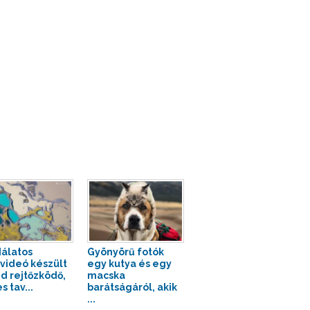
álatos
Gyönyörű fotók
videó készült
egy kutya és egy
nd rejtőzködő,
macska
s tav...
barátságáról, akik
...