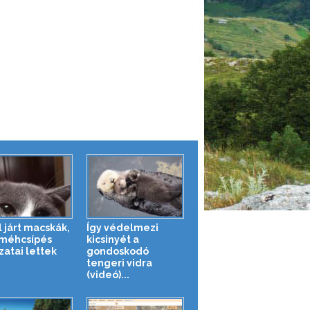
l járt macskák,
Így védelmezi
 méhcsípés
kicsinyét a
zatai lettek
gondoskodó
tengeri vidra
(videó)...