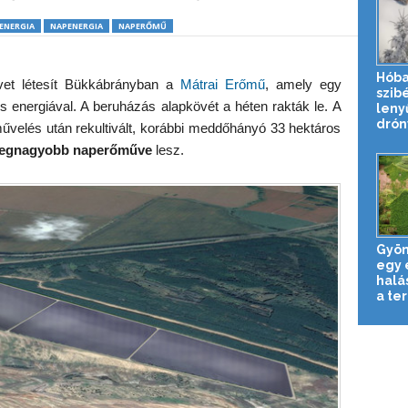
ENERGIA
NAPENERGIA
NAPERŐMŰ
Hóba
vet létesít Bükkábrányban a
Mátrai Erőmű
, amely egy
szibé
mos energiával. A beruházás alapkövét a héten rakták le. A
leny
drónv
űvelés után rekultivált, korábbi meddőhányó 33 hektáros
legnagyobb naperőműve
lesz.
Gyön
egy 
halá
a ter