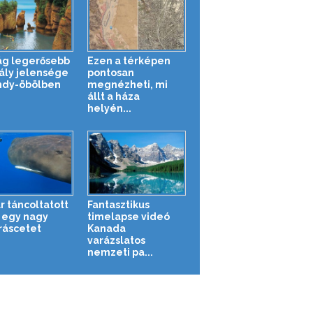
lág legerősebb
Ezen a térképen
ály jelensége
pontosan
ndy-öbölben
megnézheti, mi
állt a háza
helyén...
r táncoltatott
Fantasztikus
egy nagy
timelapse videó
áscetet
Kanada
varázslatos
nemzeti pa...