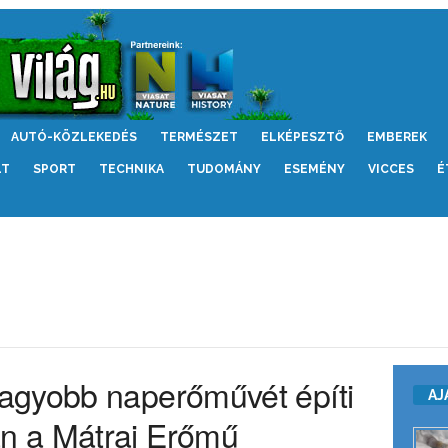
AUTÓ-KÖZLEKEDÉS
TERMÉSZET
ELKÉPESZTŐ
EMBEREK
LT
SPORT
TECHNIKA
TUDOMÁNY
ESEMÉNY
VICCES
É
agyobb naperőművét építi
AJ
n a Mátrai Erőmű