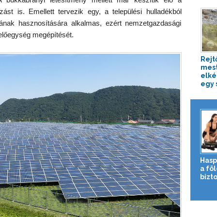
ást is. Emellett tervezik egy, a települési hulladékból
adának hasznosítására alkalmas, ezért nemzetgazdasági
melőegység megépítését.
Rejt
mest
elké
egy 
Hasp
a fö
bizto