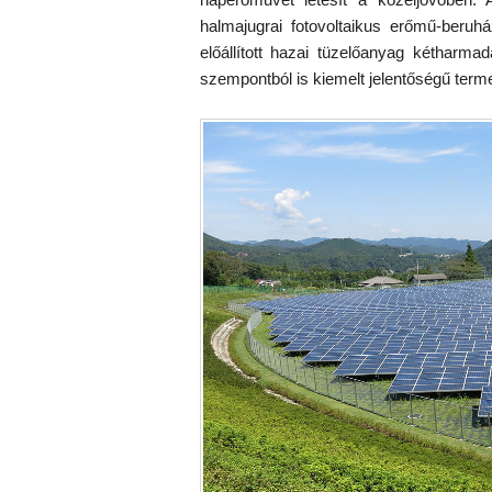
halmajugrai fotovoltaikus erőmű-beruház
előállított hazai tüzelőanyag kétharm
szempontból is kiemelt jelentőségű ter