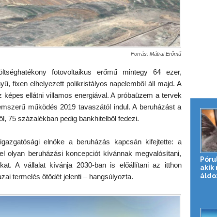
Forrás: Mátrai Erőmű
öltséghatékony fotovoltaikus erőmű mintegy 64 ezer,
ű, fixen elhelyezett polikristályos napelemből áll majd. A
 képes ellátni villamos energiával. A próbaüzem a tervek
mszerű működés 2019 tavaszától indul. A beruházást a
l, 75 százalékban pedig bankhitelből fedezi.
gazgatósági elnöke a beruházás kapcsán kifejtette: a
kel olyan beruházási koncepciót kívánnak megvalósítani,
Póru
at. A vállalat kívánja 2030-ban is előállítani az itthon
akik
áldo
zai termelés ötödét jelenti – hangsúlyozta.