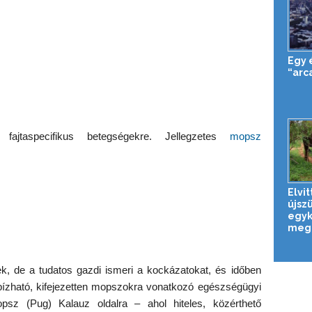
Egy 
“arc
ajtaspecifikus betegségekre. Jellegzetes
mopsz
Elvi
újszü
egyk
megm
, de a tudatos gazdi ismeri a kockázatokat, és időben
gbízható, kifejezetten mopszokra vonatkozó egészségügyi
opsz (Pug) Kalauz oldalra – ahol hiteles, közérthető