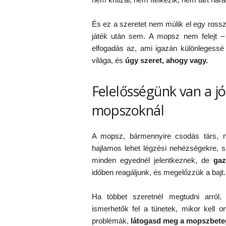
És ez a szeretet nem múlik el egy ross
játék után sem. A mopsz nem felejt 
elfogadás az, ami igazán különlegessé 
világa, és
úgy szeret, ahogy vagy.
Felelősségünk van a jó
mopszoknál
A mopsz, bármennyire csodás társ, ne
hajlamos lehet légzési nehézségekre, 
minden egyednél jelentkeznek, de
gaz
időben reagáljunk, és megelőzzük a bajt.
Ha többet szeretnél megtudni arról
ismerhetők fel a tünetek, mikor kell 
problémák,
látogasd meg a mopszbete