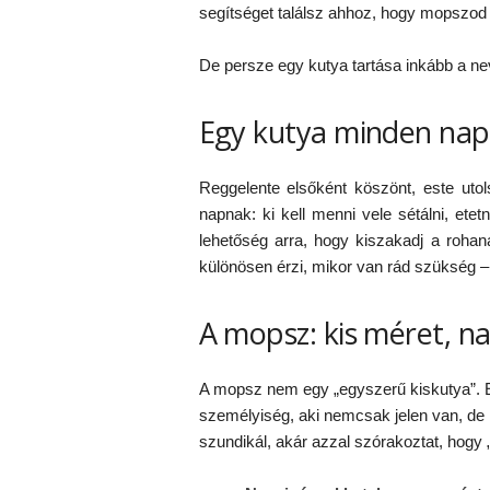
segítséget találsz ahhoz, hogy mopszod
De persze egy kutya tartása inkább a nev
Egy kutya minden nap
Reggelente elsőként köszönt, este utols
napnak: ki kell menni vele sétálni, etet
lehetőség arra, hogy kiszakadj a roha
különösen érzi, mikor van rád szükség –
A mopsz: kis méret, na
A mopsz nem egy „egyszerű kiskutya”. Ez 
személyiség, aki nemcsak jelen van, de 
szundikál, akár azzal szórakoztat, hogy 