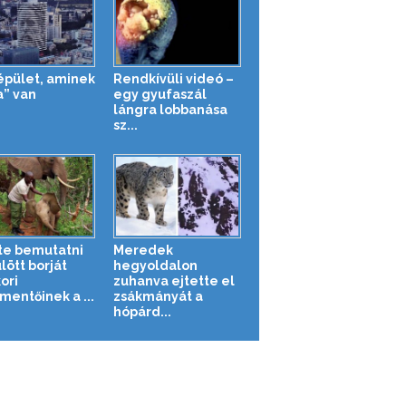
épület, aminek
Rendkívüli videó –
a” van
egy gyufaszál
lángra lobbanása
sz...
tte bemutatni
Meredek
lött borját
hegyoldalon
ori
zuhanva ejtette el
entőinek a ...
zsákmányát a
hópárd...