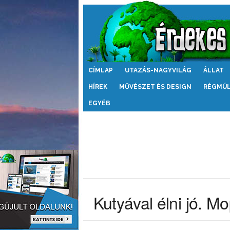
Érdekes
CÍMLAP
UTAZÁS-NAGYVILÁG
ÁLLAT
Világ
HÍREK
MŰVÉSZET ÉS DESIGN
RÉGMÚ
EGYÉB
Kutyával élni jó. M