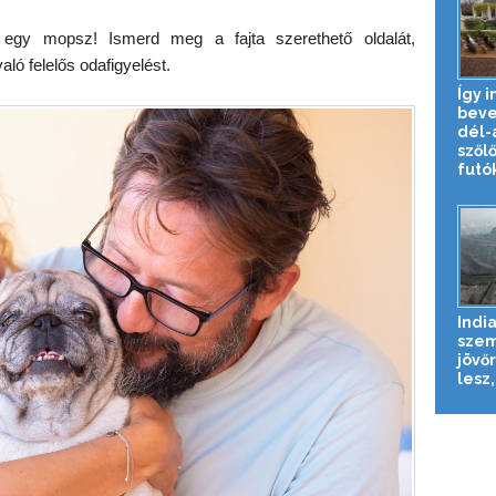
 egy mopsz! Ismerd meg a fajta szerethető oldalát,
ló felelős odafigyelést.
Így i
beve
dél-a
szől
futók
Indi
sze
jövő
lesz,