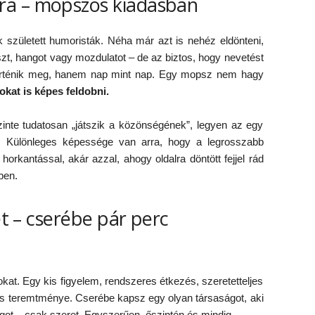
ra – mopszos kiadásban
 született humoristák. Néha már azt is nehéz eldönteni,
aszt, hangot vagy mozdulatot – de az biztos, hogy nevetést
örténik meg, hanem nap mint nap. Egy mopsz nem hagy
kat is képes feldobni.
inte tudatosan „játszik a közönségének”, legyen az egy
. Különleges képessége van arra, hogy a legrosszabb
orkantással, akár azzal, ahogy oldalra döntött fejjel rád
ben.
et – cserébe pár perc
at. Egy kis figyelem, rendszeres étkezés, szeretetteljes
kis teremtménye. Cserébe kapsz egy olyan társaságot, aki
ragot – csak szeret. Egyszerűen, őszintén és mindig.