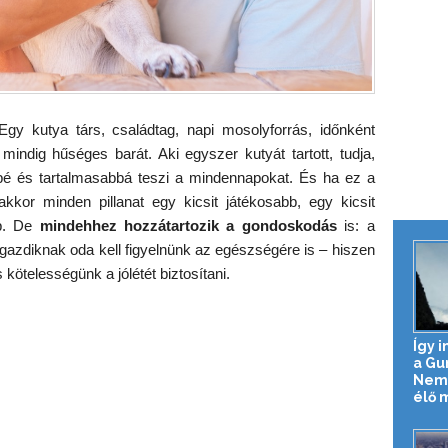
y kutya társ, családtag, napi mosolyforrás, időnként
indig hűséges barát. Aki egyszer kutyát tartott, tudja,
bé és tartalmasabbá teszi a mindennapokat. És ha ez a
kor minden pillanat egy kicsit játékosabb, egy kicsit
bb. De
mindehhez hozzátartozik a gondoskodás
is: a
gazdiknak oda kell figyelnünk az egészségére is – hiszen
kötelességünk a jólétét biztosítani.
Így 
a Gu
Nemz
élő mi