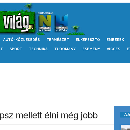
AUTÓ-KÖZLEKEDÉS
TERMÉSZET
ELKÉPESZTŐ
EMBEREK
LT
SPORT
TECHNIKA
TUDOMÁNY
ESEMÉNY
VICCES
É
opsz mellett élni még jobb
AJ