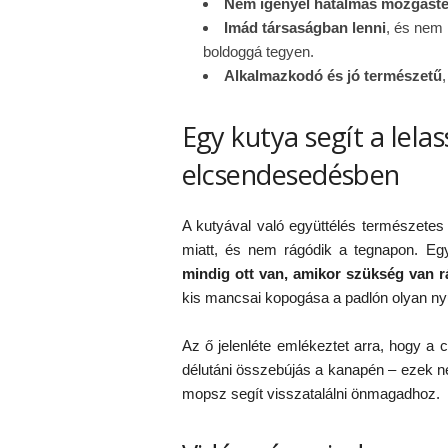
Nem igényel hatalmas mozgáste
Imád társaságban lenni
, és nem 
boldoggá tegyen.
Alkalmazkodó és jó természetű
Egy kutya segít a lela
elcsendesedésben
A kutyával való együttélés természetes
miatt, és nem rágódik a tegnapon. E
mindig ott van, amikor szükség van r
kis mancsai kopogása a padlón olyan ny
Az ő jelenléte emlékeztet arra, hogy a 
délutáni összebújás a kanapén – ezek 
mopsz segít visszatalálni önmagadhoz.