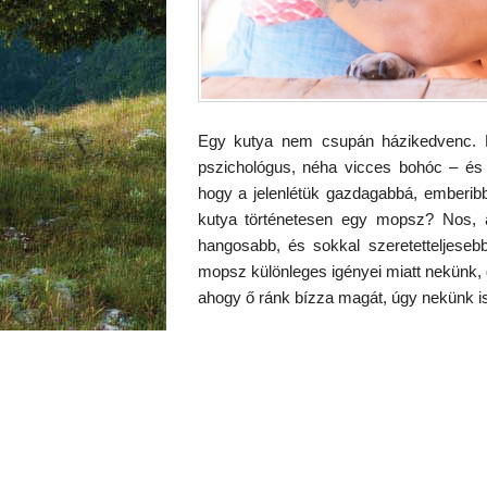
Egy kutya nem csupán házikedvenc. Eg
pszichológus, néha vicces bohóc – és m
hogy a jelenlétük gazdagabbá, emberib
kutya történetesen egy mopsz? Nos, ak
hangosabb, és sokkal szeretetteljese
mopsz különleges igényei miatt nekünk, 
ahogy ő ránk bízza magát, úgy nekünk is 