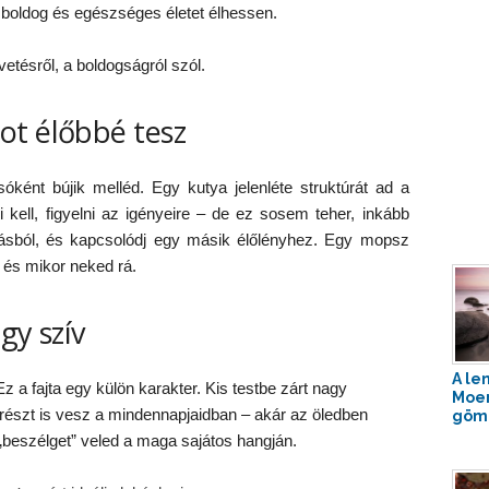
 boldog és egészséges életet élhessen.
etésről, a boldogságról szól.
ot élőbbé tesz
óként bújik melléd. Egy kutya jelenléte struktúrát ad a
ni kell, figyelni az igényeire – de ez sosem teher, inkább
násból, és kapcsolódj egy másik élőlényhez. Egy mopsz
 és mikor neked rá.
gy szív
A le
a fajta egy külön karakter. Kis testbe zárt nagy
Moer
részt is vesz a mindennapjaidban – akár az öledben
gömb
„beszélget” veled a maga sajátos hangján.