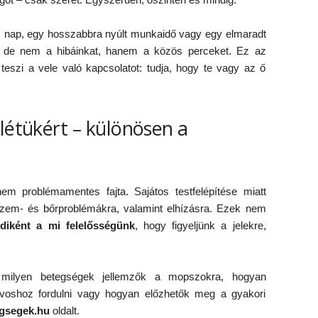
z nap, egy hosszabbra nyúlt munkaidő vagy egy elmaradt
– de nem a hibáinkat, hanem a közös perceket. Ez az
teszi a vele való kapcsolatot: tudja, hogy te vagy az ő
létükért – különösen a
m problémamentes fajta. Sajátos testfelépítése miatt
szem- és bőrproblémákra, valamint elhízásra. Ezek nem
diként a mi felelősségünk
, hogy figyeljünk a jelekre,
, milyen betegségek jellemzők a mopszokra, hogyan
orvoshoz fordulni vagy hogyan előzhetők meg a gyakori
gsegek.hu
oldalt.