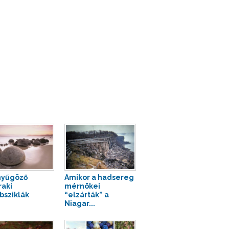
nyűgöző
Amikor a hadsereg
aki
mérnökei
sziklák
“elzárták” a
Niagar...