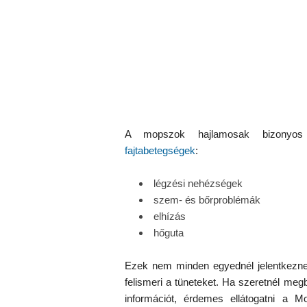
A mopszok hajlamosak bizonyos f
fajtabetegségek
:
légzési nehézségek
szem- és bőrproblémák
elhízás
hőguta
Ezek nem minden egyednél jelentkeznek
felismeri a tüneteket. Ha szeretnél me
információt, érdemes ellátogatni a M