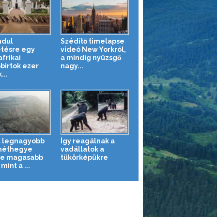
ndul
Szédítő timelapse
tésre egy
videó New Yorkról,
frikai
a mindig nyüzsgő
őbirtok ezer
nagy...
...
a legnagyobb
Így reagálnak a
méthegye
vadállatok a
re magasabb
tükörképükre
 mint a ...