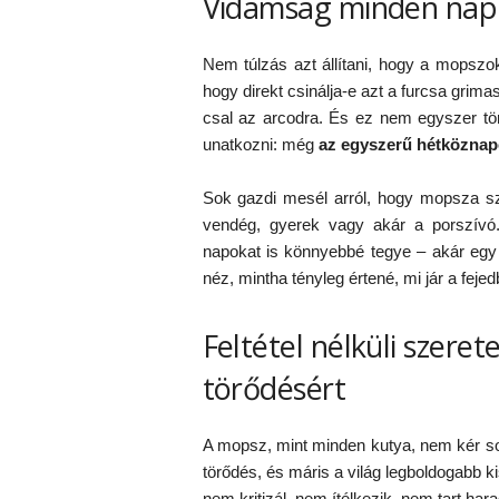
Vidámság minden nap
Nem túlzás azt állítani, hogy a mopszok
hogy direkt csinálja-e azt a furcsa grim
csal az arcodra. És ez nem egyszer t
unatkozni: még
az egyszerű hétköznapo
Sok gazdi mesél arról, hogy mopsza sz
vendég, gyerek vagy akár a porszívó
napokat is könnyebbé tegye – akár egy h
néz, mintha tényleg értené, mi jár a fejed
Feltétel nélküli szeret
törődésért
A mopsz, mint minden kutya, nem kér sok
törődés, és máris a világ legboldogabb 
nem kritizál, nem ítélkezik, nem tart ha