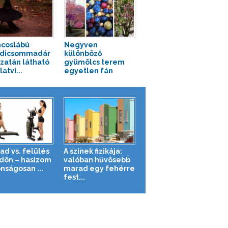
ncoslábú
Negyven
adicsommadár
különböző
azatán látható
gyümölcs terem
latvi...
egyetlen fán
ad vs. felülés
A színek fizikája:
ldön – hasizom
valóban hűvösebb
nságosan ...
marad egy fehérre
fest...