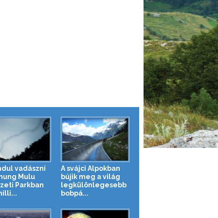
indul vadászni
A svájci Alpokban
nung Mulu
bújik meg a világ
eti Parkban
legkülönlegesebb
lli...
bobpá...