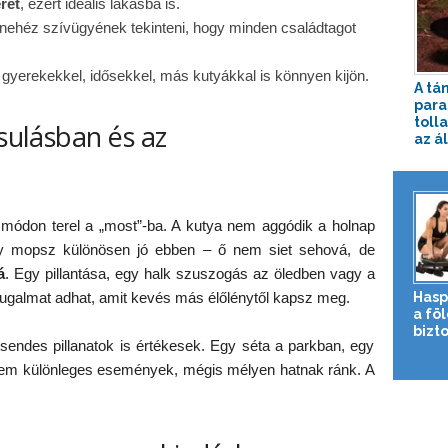
ret
, ezért ideális lakásba is.
nehéz szívügyének tekinteni, hogy minden családtagot
, gyerekekkel, idősekkel, más kutyákkal is könnyen kijön.
A tá
par
toll
ssulásban és az
az ál
 módon terel a „most”-ba. A kutya nem aggódik a holnap
gy mopsz különösen jó ebben – ő nem siet sehová, de
á
. Egy pillantása, egy halk szuszogás az öledben vagy a
ugalmat adhat, amit kevés más élőlénytől kapsz meg.
Hasp
a fö
bizto
csendes pillanatok is értékesek. Egy séta a parkban, egy
nem különleges események, mégis mélyen hatnak ránk. A