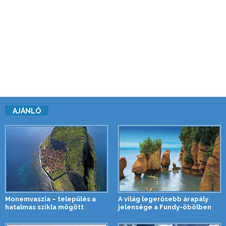
AJÁNLÓ
Monemvaszia – település a
A világ legerősebb árapály
hatalmas szikla mögött
jelensége a Fundy-öbölben