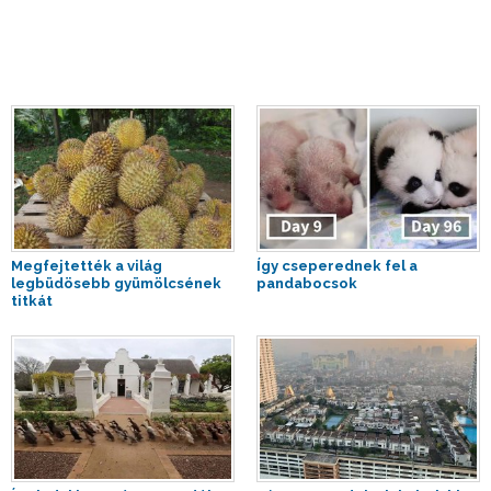
Megfejtették a világ
Így cseperednek fel a
legbüdösebb gyümölcsének
pandabocsok
titkát