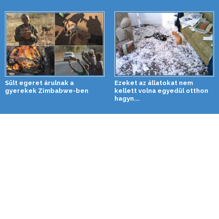
Sült egeret árulnak a
Ezeket az állatokat nem
gyerekek Zimbabwe-ben
kellett volna egyedül otthon
hagyn...