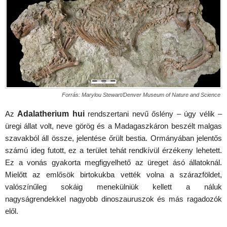
Forrás: Marylou Stewart/Denver Museum of Nature and Science
Az
Adalatherium hui
rendszertani nevű őslény – úgy vélik –
üregi állat volt, neve görög és a Madagaszkáron beszélt malgas
szavakból áll össze, jelentése őrült bestia. Ormányában jelentős
számú ideg futott, ez a terület tehát rendkívül érzékeny lehetett.
Ez a vonás gyakorta megfigyelhető az üreget ásó állatoknál.
Mielőtt az emlősök birtokukba vették volna a szárazföldet,
valószínűleg sokáig menekülniük kellett a náluk
nagyságrendekkel nagyobb dinoszauruszok és más ragadozók
elől.