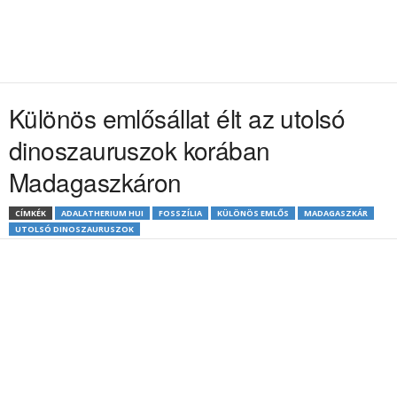
Különös emlősállat élt az utolsó
dinoszauruszok korában
Madagaszkáron
CÍMKÉK
ADALATHERIUM HUI
FOSSZÍLIA
KÜLÖNÖS EMLŐS
MADAGASZKÁR
UTOLSÓ DINOSZAURUSZOK