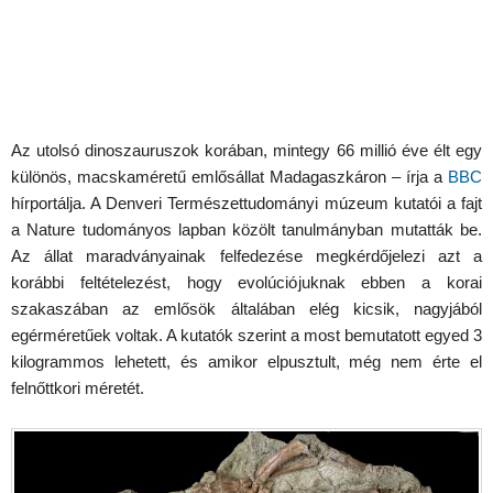
Az utolsó dinoszauruszok korában, mintegy 66 millió éve élt egy
különös, macskaméretű emlősállat Madagaszkáron – írja a
BBC
hírportálja. A Denveri Természettudományi múzeum kutatói a fajt
a Nature tudományos lapban közölt tanulmányban mutatták be.
Az állat maradványainak felfedezése megkérdőjelezi azt a
korábbi feltételezést, hogy evolúciójuknak ebben a korai
szakaszában az emlősök általában elég kicsik, nagyjából
egérméretűek voltak. A kutatók szerint a most bemutatott egyed 3
kilogrammos lehetett, és amikor elpusztult, még nem érte el
felnőttkori méretét.