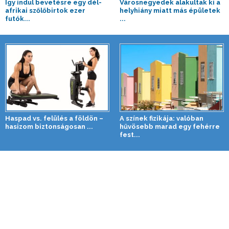
Így indul bevetésre egy dél-
Városnegyedek alakultak ki a
afrikai szőlőbirtok ezer
helyhiány miatt más épületek
futók...
...
Haspad vs. felülés a földön –
A színek fizikája: valóban
hasizom biztonságosan ...
hűvösebb marad egy fehérre
fest...