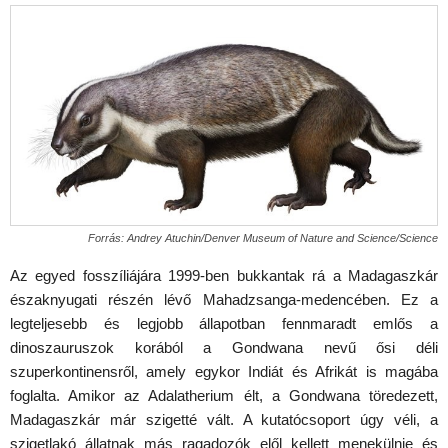
Forrás: Andrey Atuchin/Denver Museum of Nature and Science/Science
Az egyed fosszíliájára 1999-ben bukkantak rá a Madagaszkár
északnyugati részén lévő Mahadzsanga-medencében. Ez a
legteljesebb és legjobb állapotban fennmaradt emlős a
dinoszauruszok korából a Gondwana nevű ősi déli
szuperkontinensről, amely egykor Indiát és Afrikát is magába
foglalta. Amikor az Adalatherium élt, a Gondwana töredezett,
Madagaszkár már szigetté vált. A kutatócsoport úgy véli, a
szigetlakó állatnak más ragadozók elől kellett menekülnie és