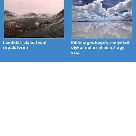
Landolás Izland festői
Különleges képek, melyekről
repülőterén
olykor nehéz elhinni, hogy
val...