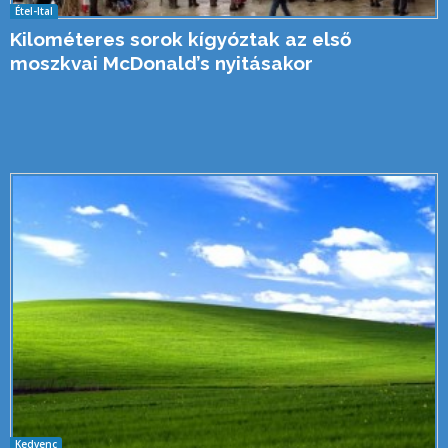
Étel-Ital
Kilométeres sorok kígyóztak az első
moszkvai McDonald’s nyitásakor
Kedvenc