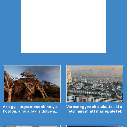
Az egyik legszelesebb hely a
Városnegyedek alakultak ki a
Földön, ahol a fák is dőlve n...
helyhiány miatt más épületek
...