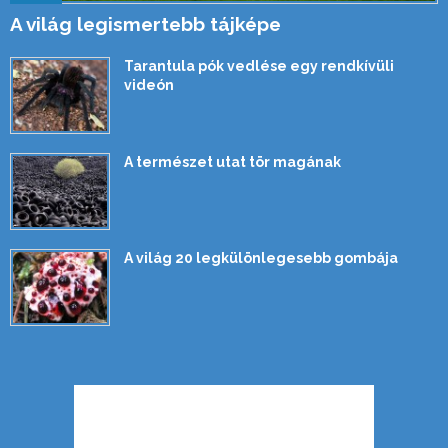
A világ legismertebb tájképe
Tarantula pók vedlése egy rendkívüli
videón
A természet utat tör magának
A világ 20 legkülönlegesebb gombája