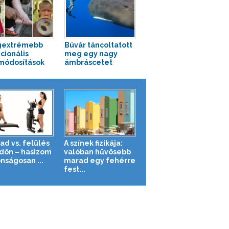
gextrémebb
Búvár táncoltatott
icionális
meg egy nagy
módosítások
ámbráscetet
ad vs. felülés
A színek fizikája:
ldön – hasizom
valóban hűvösebb
nságosan ...
marad egy fehérre
fest...