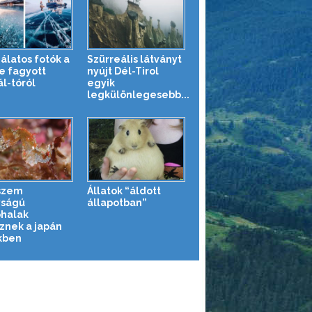
álatos fotók a
Szürreális látványt
e fagyott
nyújt Dél-Tirol
ál-tóról
egyik
legkülönlegesebb...
szem
Állatok “áldott
ságú
állapotban”
óhalak
őznek a japán
kben