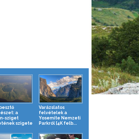
pesztő
Varázslatos
észet: a
felvételek a
n-sziget
Yosemite Nemzeti
etének szigete
Parkról [4K felb...