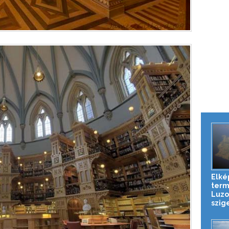
Elké
term
Luzo
szig