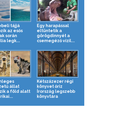
beli tájjá
Egy harapással
zik az esős
eltüntetik a
ak során
görögdinnyét a
lia legk...
csemegéző vízil...
nleges
Kétszázezer régi
zetű állat
könyvet őriz
zik a föld alatt
Írország legszebb
rikai...
könyvtára