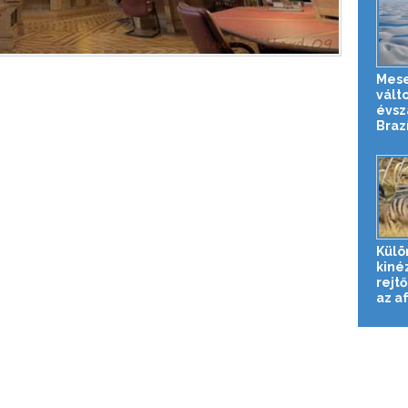
Mese
válto
évsz
Brazí
Külö
kiné
rejtő
az af