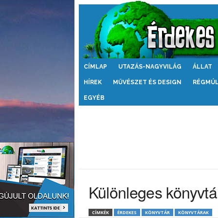
Érdekes
CÍMLAP
UTAZÁS-NAGYVILÁG
ÁLLAT
Világ
HÍREK
MŰVÉSZET ÉS DESIGN
RÉGMÚ
EGYÉB
Különleges könyvtá
CÍMKÉK
ÉRDEKES
KÖNYVTÁR
KÖNYVTÁRAK