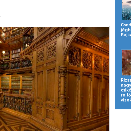
a
Csod
jégb
Bajk
Rizs
nagy
csik
rejt
vize