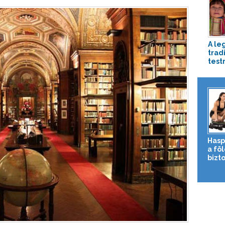
A le
trad
test
Hasp
a fö
bizto