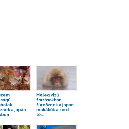
szem
Meleg vizű
yságú
forrásokban
óhalak
fürdőznek a japán
őznek a japán
makákók a zord
kben
té...