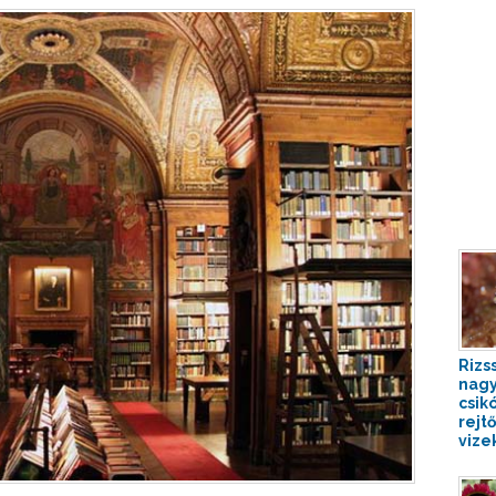
Rizs
nag
csik
rejt
vize