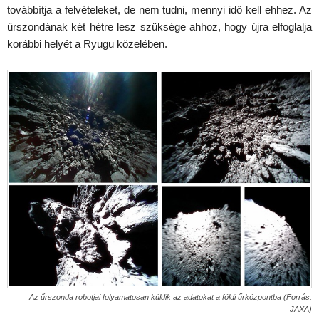
továbbítja a felvételeket, de nem tudni, mennyi idő kell ehhez. Az
űrszondának két hétre lesz szüksége ahhoz, hogy újra elfoglalja
korábbi helyét a Ryugu közelében.
Az űrszonda robotjai folyamatosan küldik az adatokat a földi űrközpontba (Forrás:
JAXA)