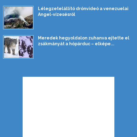
Lélegzetelállító drónvideó a venezuelai
Angel-vízesésről
Meredek hegyoldalon zuhanva ejtette el
zsákmányát a hópárduc – elképe...