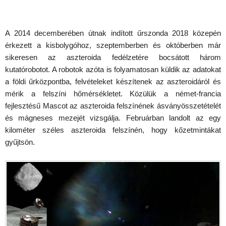
A 2014 decemberében útnak indított űrszonda 2018 közepén
érkezett a kisbolygóhoz, szeptemberben és októberben már
sikeresen az aszteroida fedélzetére bocsátott három
kutatórobotot. A robotok azóta is folyamatosan küldik az adatokat
a földi űrközpontba, felvételeket készítenek az aszteroidáról és
mérik a felszíni hőmérsékletet. Közülük a német-francia
fejlesztésű Mascot az aszteroida felszínének ásványösszetételét
és mágneses mezejét vizsgálja. Februárban landolt az egy
kilométer széles aszteroida felszínén, hogy kőzetmintákat
gyűjtsön.