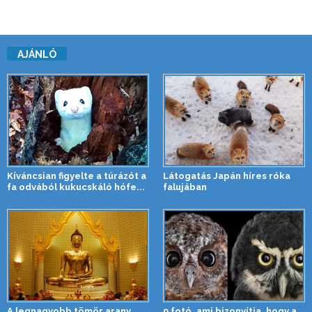
AJÁNLÓ
Kíváncsian figyelte a túrázót a
Látogatás Japán híres róka
fa odvából kukucskáló hófe...
falujában
A legnagyobb tömör arany
9 fotó, ami bizonyítja, hogy a