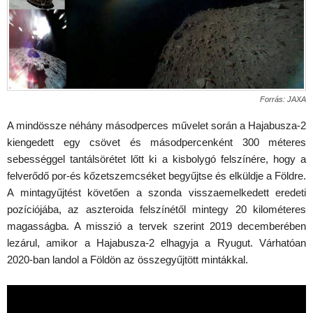
Forrás: JAXA
A mindössze néhány másodperces művelet során a Hajabusza-2
kiengedett egy csövet és másodpercenként 300 méteres
sebességgel tantálsörétet lőtt ki a kisbolygó felszínére, hogy a
felverődő por-és kőzetszemcséket begyűjtse és elküldje a Földre.
A mintagyűjtést követően a szonda visszaemelkedett eredeti
pozíciójába, az aszteroida felszínétől mintegy 20 kilométeres
magasságba. A misszió a tervek szerint 2019 decemberében
lezárul, amikor a Hajabusza-2 elhagyja a Ryugut. Várhatóan
2020-ban landol a Földön az összegyűjtött mintákkal.