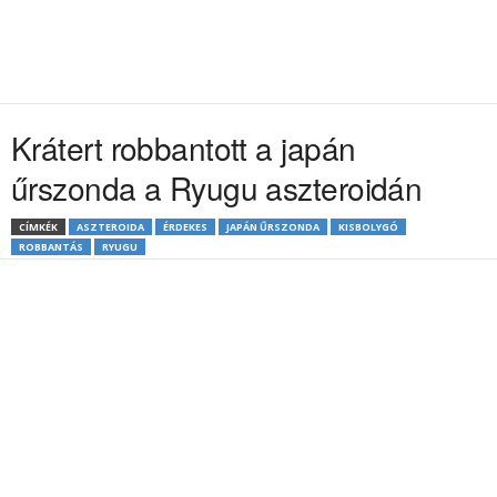
Krátert robbantott a japán
űrszonda a Ryugu aszteroidán
CÍMKÉK
ASZTEROIDA
ÉRDEKES
JAPÁN ŰRSZONDA
KISBOLYGÓ
ROBBANTÁS
RYUGU