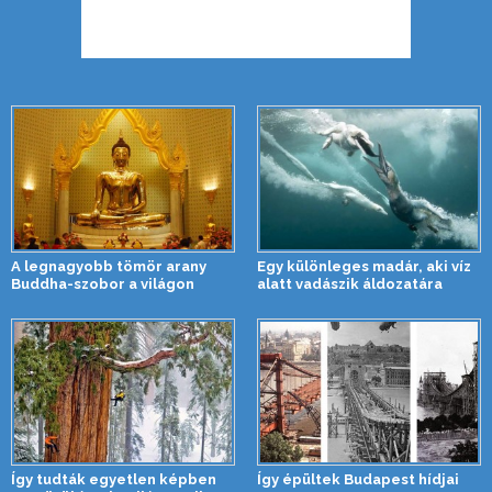
A legnagyobb tömör arany
Egy különleges madár, aki víz
Buddha-szobor a világon
alatt vadászik áldozatára
Így tudták egyetlen képben
Így épültek Budapest hídjai