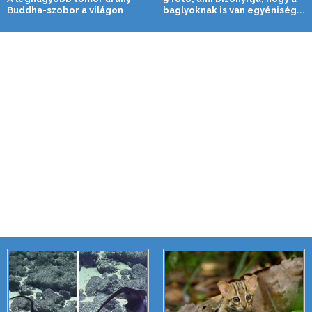
Buddha-szobor a világon
baglyoknak is van egyéniség...