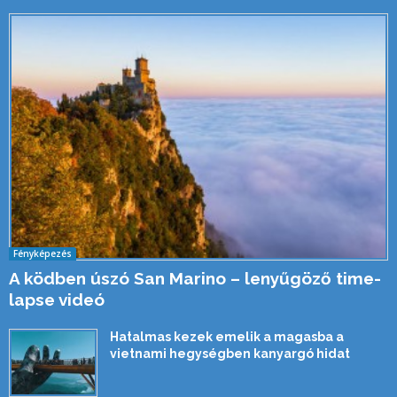
Fényképezés
A ködben úszó San Marino – lenyűgöző time-
lapse videó
Hatalmas kezek emelik a magasba a
vietnami hegységben kanyargó hidat