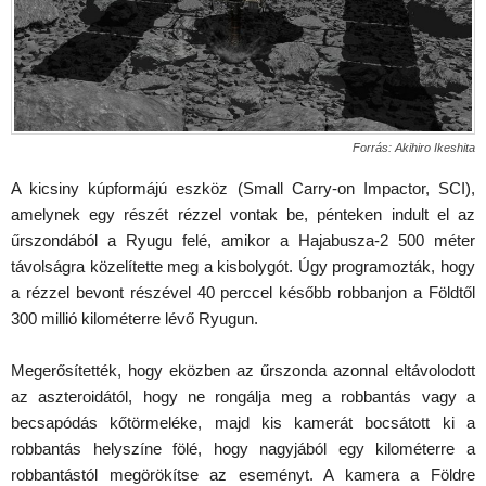
Forrás: Akihiro Ikeshita
A kicsiny kúpformájú eszköz (Small Carry-on Impactor, SCI),
amelynek egy részét rézzel vontak be, pénteken indult el az
űrszondából a Ryugu felé, amikor a Hajabusza-2 500 méter
távolságra közelítette meg a kisbolygót. Úgy programozták, hogy
a rézzel bevont részével 40 perccel később robbanjon a Földtől
300 millió kilométerre lévő Ryugun.
Megerősítették, hogy eközben az űrszonda azonnal eltávolodott
az aszteroidától, hogy ne rongálja meg a robbantás vagy a
becsapódás kőtörmeléke, majd kis kamerát bocsátott ki a
robbantás helyszíne fölé, hogy nagyjából egy kilométerre a
robbantástól megörökítse az eseményt. A kamera a Földre