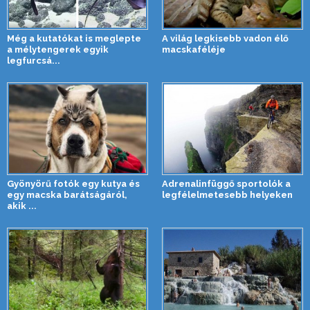
Még a kutatókat is meglepte
A világ legkisebb vadon élő
a mélytengerek egyik
macskaféléje
legfurcsá...
Gyönyörű fotók egy kutya és
Adrenalinfüggő sportolók a
egy macska barátságáról,
legfélelmetesebb helyeken
akik ...