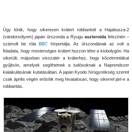
Úgy tűnik, hogy sikeresen krátert robbantott a Hajabusza-2
(vándorsólyom) japán űrszonda a Ryugu
aszteroida
felszínén –
számolt be róla
BBC
hírportálja. Az űrszondának az volt a
feladata, hogy mesterséges krátert hozzon létre a kisbolygón. Ha
sikerült, májusban visszatér a kráterhez, hogy kőzetmintákat
gyűjtsön, amelyek segíthetnek a tudósoknak a Naprendszer
kialakulásának kutatásában. A japán Kyodo hírügynökség szerint
csak április végén erősítik meg hivatalosan, hogy sikerrel járt-e a
robbantás.