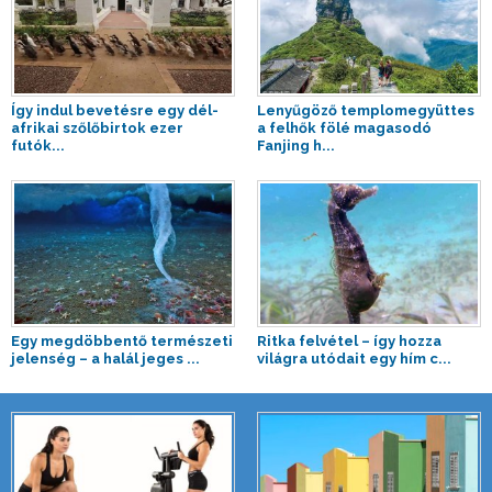
Így indul bevetésre egy dél-
Lenyűgöző templomegyüttes
afrikai szőlőbirtok ezer
a felhők fölé magasodó
futók...
Fanjing h...
Egy megdöbbentő természeti
Ritka felvétel – így hozza
jelenség – a halál jeges ...
világra utódait egy hím c...