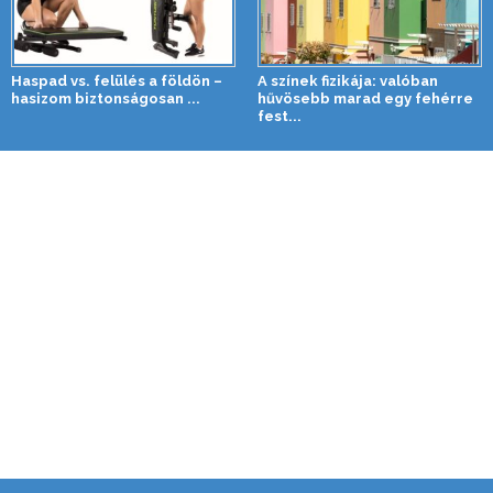
Haspad vs. felülés a földön –
A színek fizikája: valóban
hasizom biztonságosan ...
hűvösebb marad egy fehérre
fest...