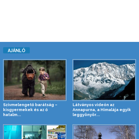
AJÁNLÓ
Szívmelengető barátság –
Látványos videón az
kisgyermekek és az ő
Annapurna, a Himalája egyik
hatalm...
leggyönyör...