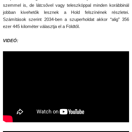
szemmel is, de látcsővel vagy teleszkóppal minden korábbinál
jobban kivehetők lesznek a Hold felszínének részletei.
Számítások szerint 2034-ben a szuperholdat akkor “alig” 356
ezer 445 kilométer választja el a Földtől.
VIDEÓ: