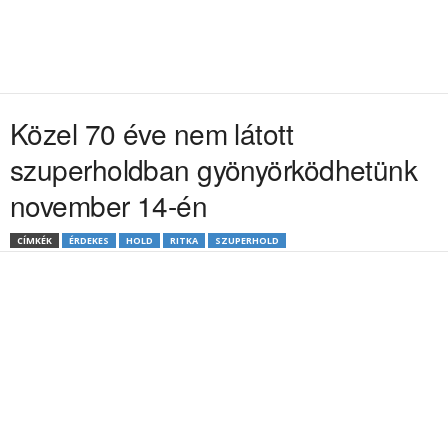
Közel 70 éve nem látott
szuperholdban gyönyörködhetünk
november 14-én
CÍMKÉK
ÉRDEKES
HOLD
RITKA
SZUPERHOLD