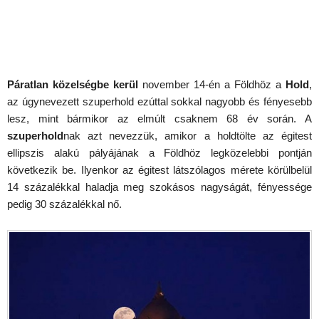
Páratlan közelségbe kerül
november 14-én a Földhöz a
Hold
,
az úgynevezett szuperhold ezúttal sokkal nagyobb és fényesebb
lesz, mint bármikor az elmúlt csaknem 68 év során. A
szuperhold
nak azt nevezzük, amikor a holdtölte az égitest
ellipszis alakú pályájának a Földhöz legközelebbi pontján
következik be. Ilyenkor az égitest látszólagos mérete körülbelül
14 százalékkal haladja meg szokásos nagyságát, fényessége
pedig 30 százalékkal nő.