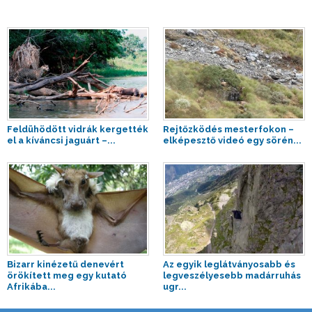
Feldühödött vidrák kergették
Rejtőzködés mesterfokon –
el a kíváncsi jaguárt –...
elképesztő videó egy sörén...
Bizarr kinézetű denevért
Az egyik leglátványosabb és
örökített meg egy kutató
legveszélyesebb madárruhás
Afrikába...
ugr...