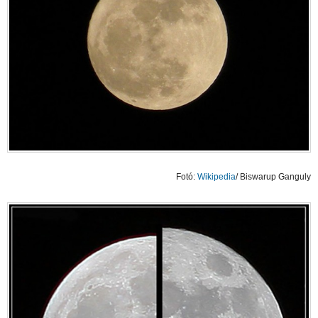
Fotó:
Wikipedia
/ Biswarup Ganguly