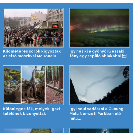
Kilométeres sorok kígyóztak
Így néz ki a gyönyörű északi
az első moszkvai McDonald̵...
fény egy repülő ablakából ...
Különleges fák, melyek igazi
Így indul vadászni a Gunung
túlélőnek bizonyultak
Mulu Nemzeti Parkban élő
milli...