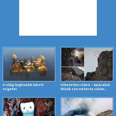
A világ legkisebb lakott
Hihetetlen videó – apácalúd
szigetei
fiókák 120 méteres zuhan...