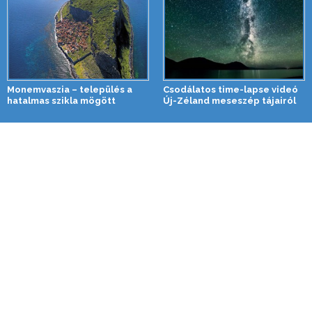
Monemvaszia – település a
Csodálatos time-lapse videó
hatalmas szikla mögött
Új-Zéland meseszép tájairól