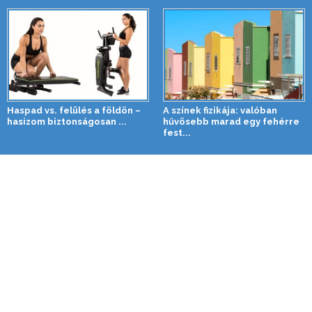
Haspad vs. felülés a földön –
A színek fizikája: valóban
hasizom biztonságosan ...
hűvösebb marad egy fehérre
fest...