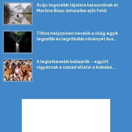
Svájc legszebb tájaiara kalauzolnak el
Martina Bisaz ámulatba ejtő fotói
Titkos helyszínen nevelik a világ egyik
legősibb és legritkább növényét Aus...
A leglelkesebb babaőrök – együtt
vigyáznak a család állatai a kisbabá...