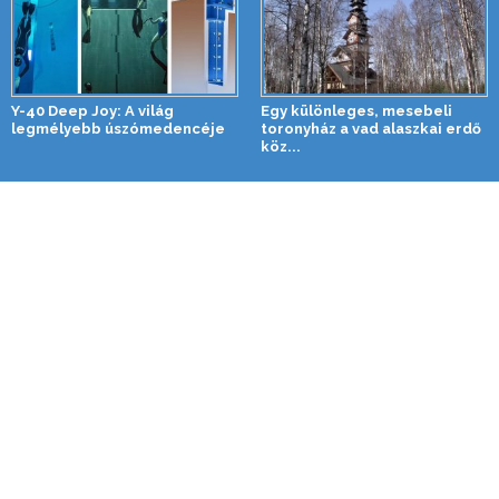
Y-40 Deep Joy: A világ
Egy különleges, mesebeli
legmélyebb úszómedencéje
toronyház a vad alaszkai erdő
köz...