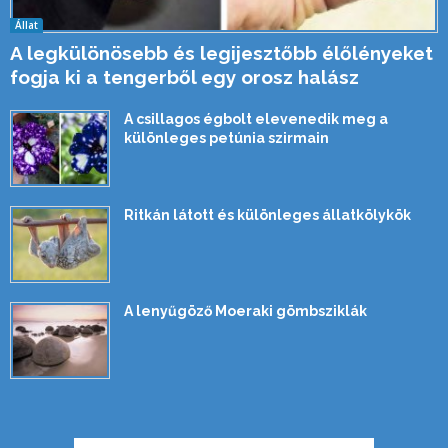
Állat
A legkülönösebb és legijesztőbb élőlényeket
fogja ki a tengerből egy orosz halász
A csillagos égbolt elevenedik meg a
különleges petúnia szirmain
Ritkán látott és különleges állatkölykök
A lenyűgöző Moeraki gömbsziklák