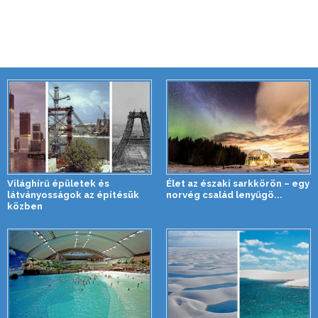
Világhírű épületek és
Élet az északi sarkkörön – egy
látványosságok az építésük
norvég család lenyűgö...
közben