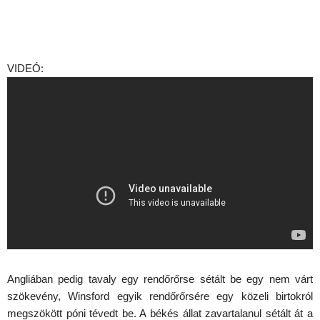
VIDEÓ:
Angliában pedig tavaly egy rendőrőrse sétált be egy nem várt
szökevény, Winsford egyik rendőrőrsére egy közeli birtokról
megszökött póni tévedt be. A békés állat zavartalanul sétált át a