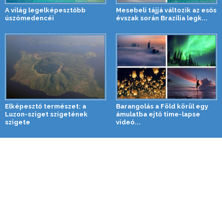
A világ legelképesztőbb
Mesebeli tájjá változik az esős
úszómedencéi
évszak során Brazília legk...
Elképesztő természet: a
Barangolás a Föld körül egy
Luzon-sziget szigetének
ámulatba ejtő time-lapse
szigete
videó...