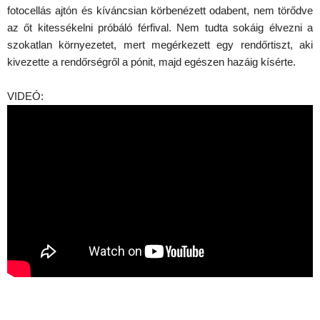
fotocellás ajtón és kíváncsian körbenézett odabent, nem törődve
az őt kitessékelni próbáló férfival. Nem tudta sokáig élvezni a
szokatlan környezetet, mert megérkezett egy rendőrtiszt, aki
kivezette a rendőrségről a pónit, majd egészen hazáig kísérte.
VIDEÓ: