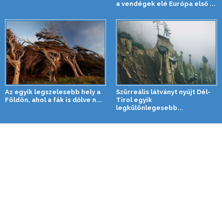
a vendégek elé Európa első ...
Az egyik legszelesebb hely a
Szürreális látványt nyújt Dél-
Földön, ahol a fák is dőlve n...
Tirol egyik
legkülönlegesebb...