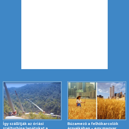
Így szállítják az óriási
Búzamező a felhőkarcolók
szélturbina lapátokat a
árnyékában – egy magyar