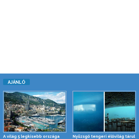
AJÁNLÓ
A világ 5 legkisebb országa
Nyüzsgő tengeri élővilág tárul