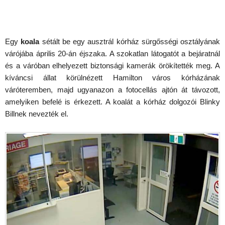
Egy
koala
sétált be egy ausztrál kórház sürgősségi osztályának
várójába április 20-án éjszaka. A szokatlan látogatót a bejáratnál
és a váróban elhelyezett biztonsági kamerák örökítették meg. A
kíváncsi állat körülnézett Hamilton város kórházának
váróteremben, majd ugyanazon a fotocellás ajtón át távozott,
amelyiken befelé is érkezett. A koalát a kórház dolgozói Blinky
Billnek nevezték el.