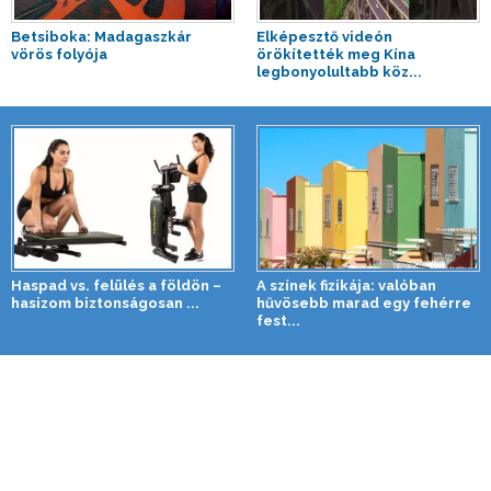
Betsiboka: Madagaszkár
Elképesztő videón
vörös folyója
örökítették meg Kína
legbonyolultabb köz...
Haspad vs. felülés a földön –
A színek fizikája: valóban
hasizom biztonságosan ...
hűvösebb marad egy fehérre
fest...