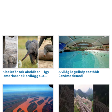
Kiselefántok akcióban – így
A világ legelképesztőbb
ismerkednek a világgal a...
úszómedencéi