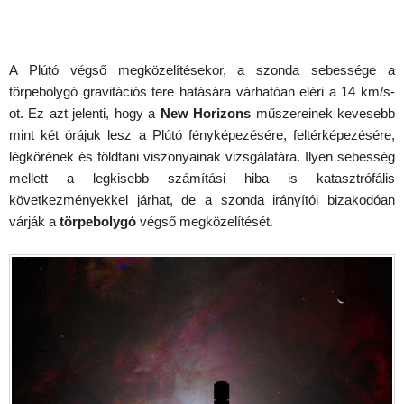
A Plútó végső megközelítésekor, a szonda sebessége a
törpebolygó gravitációs tere hatására várhatóan eléri a 14 km/s-
ot. Ez azt jelenti, hogy a
New Horizons
műszereinek kevesebb
mint két órájuk lesz a Plútó fényképezésére, feltérképezésére,
légkörének és földtani viszonyainak vizsgálatára. Ilyen sebesség
mellett a legkisebb számítási hiba is katasztrófális
következményekkel járhat, de a szonda irányítói bizakodóan
várják a
törpebolygó
végső megközelítését.