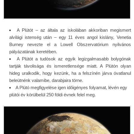
A Plútót – az általa az iskolában akkoriban megismert
alvilági istenség után – egy 11 éves angol kislány, Venetia
Burney nevezte el a Lowell Obszervatórium nyilvános
pályázatának keretében.
A Plútót a tudósok az egyik legizgalmasabb bolygónak
tartják távolisága és ismeretlensége miatt. A Plútón olyan
hideg uralkodik, hogy kezünk, ha a felszínén járva óvatlanul
beleütnénk valamibe, darabjaira törne.
A Plútó megfigyelése igen időigényes folyamat, lévén egy
plútói év körülbelül 250 földi évnek felel meg.