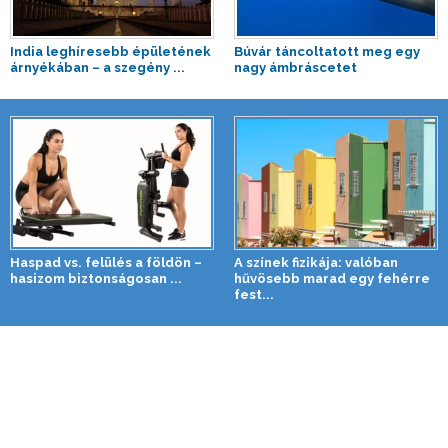
India leghíresebb épületének
Búvár táncoltatott meg egy
árnyékában – a szegény ...
nagy ámbráscetet
Haspad vs. felülés a földön –
A színek fizikája: valóban
hasizom biztonságosan ...
hűvösebb marad egy fehérre
fest...