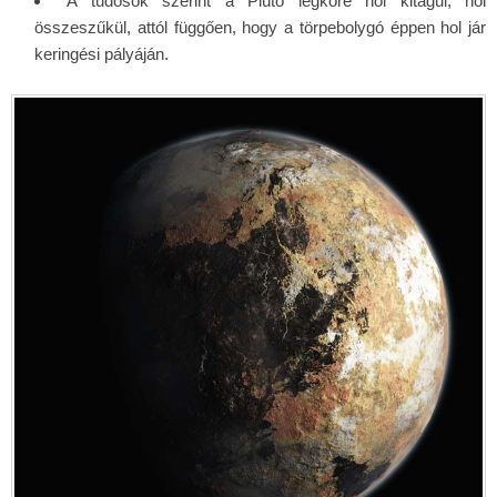
A tudósok szerint a Plútó légköre hol kitágul, hol
összeszűkül, attól függően, hogy a törpebolygó éppen hol jár
keringési pályáján.