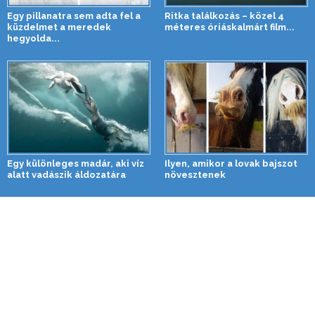
Egy pillanatra sem adta fel a
Ritka találkozás – közel 4
küzdelmet a meredek
méteres óriáskalmárt film...
hegyolda...
Egy különleges madár, aki víz
Ilyen, amikor a lovak bajszot
alatt vadászik áldozatára
növesztenek