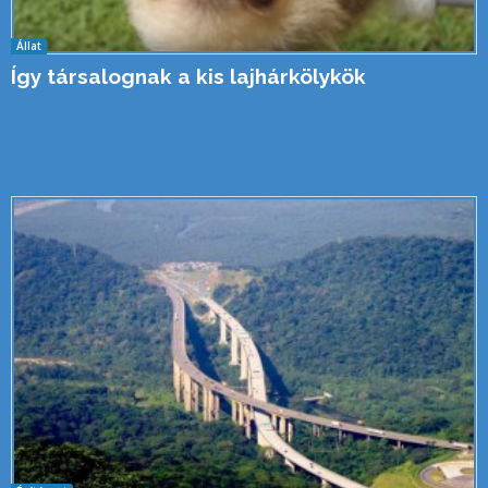
Állat
Így társalognak a kis lajhárkölykök