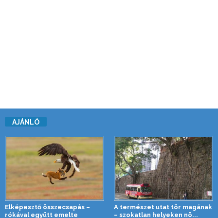
AJÁNLÓ
Elképesztő összecsapás –
A természet utat tör magának
rókával együtt emelte
– szokatlan helyeken nö...