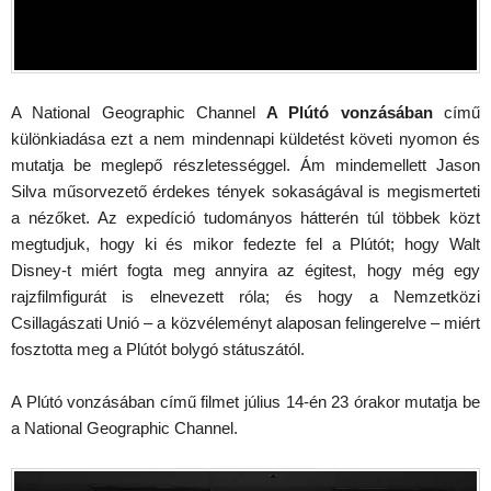
A National Geographic Channel
A Plútó vonzásában
című
különkiadása ezt a nem mindennapi küldetést követi nyomon és
mutatja be meglepő részletességgel. Ám mindemellett Jason
Silva műsorvezető érdekes tények sokaságával is megismerteti
a nézőket. Az expedíció tudományos hátterén túl többek közt
megtudjuk, hogy ki és mikor fedezte fel a Plútót; hogy Walt
Disney-t miért fogta meg annyira az égitest, hogy még egy
rajzfilmfigurát is elnevezett róla; és hogy a Nemzetközi
Csillagászati Unió – a közvéleményt alaposan felingerelve – miért
fosztotta meg a Plútót bolygó státuszától.
A Plútó vonzásában című filmet július 14-én 23 órakor mutatja be
a National Geographic Channel.