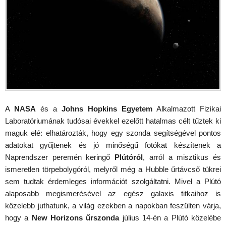
A
NASA
és a
Johns Hopkins Egyetem
Alkalmazott Fizikai
Laboratóriumának tudósai évekkel ezelőtt hatalmas célt tűztek ki
maguk elé: elhatározták, hogy egy szonda segítségével pontos
adatokat gyűjtenek és jó minőségű fotókat készítenek a
Naprendszer peremén keringő
Plútóról
, arról a misztikus és
ismeretlen törpebolygóról, melyről még a Hubble űrtávcső tükrei
sem tudtak érdemleges információt szolgáltatni. Mivel a Plútó
alaposabb megismerésével az egész galaxis titkaihoz is
közelebb juthatunk, a világ ezekben a napokban feszülten várja,
hogy a
New Horizons űrszonda
július 14-én a Plútó közelébe