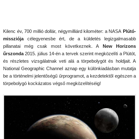
Kilenc év, 700 millió dollár, négymilliárd kilométer: a NASA
Plútó-
missziója
célegyenesbe ért, de a küldetés legizgalmasabb
pillanatai még csak most következnek. A
New Horizons
űrszonda
2015. július 14-én a tervek szerint megközelíti a Plútót,
és részletes vizsgálatnak veti alá a törpebolygót és holdjait. A
National Geographic Channel aznap egy különkiadásban mutatja
be a történelmi jelentőségű űrprogramot, a kezdetektől egészen a
törpebolygó kockázatos végső megközelítéséig!