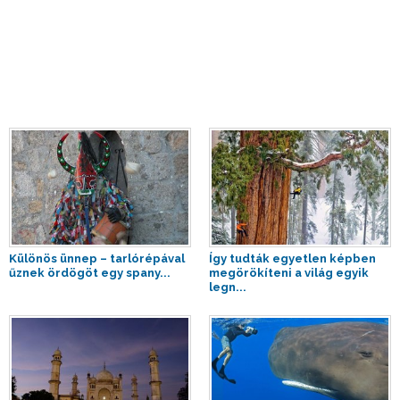
Különös ünnep – tarlórépával
Így tudták egyetlen képben
űznek ördögöt egy spany...
megörökíteni a világ egyik
legn...