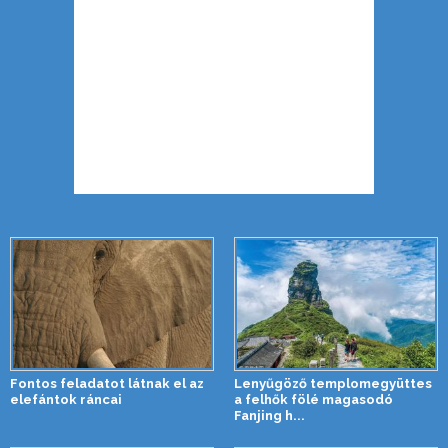
Fontos feladatot látnak el az
Lenyűgöző templomegyüttes
elefántok ráncai
a felhők fölé magasodó
Fanjing h...