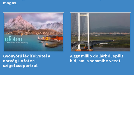
magas...
Gyönyörű légifelvétel a
A 350 millió dollárból épült
norvég Lofoten-
híd, ami a semmibe vezet
szigetcsoportról