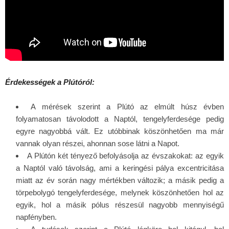
Érdekességek a Plútóról:
A mérések szerint a Plútó az elmúlt húsz évben
folyamatosan távolodott a Naptól, tengelyferdesége pedig
egyre nagyobbá vált. Ez utóbbinak köszönhetően ma már
vannak olyan részei, ahonnan sose látni a Napot.
A Plútón két tényező befolyásolja az évszakokat: az egyik
a Naptól való távolság, ami a keringési pálya excentricitása
miatt az év során nagy mértékben változik; a másik pedig a
törpebolygó tengelyferdesége, melynek köszönhetően hol az
egyik, hol a másik pólus részesül nagyobb mennyiségű
napfényben.