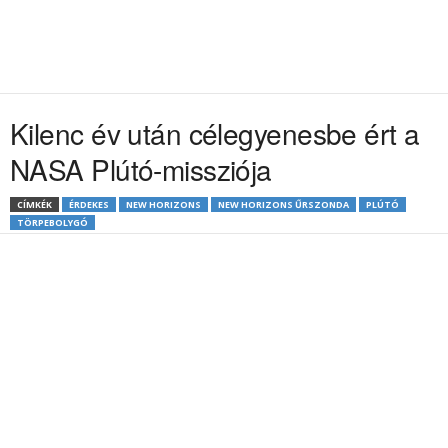
Kilenc év után célegyenesbe ért a
NASA Plútó-missziója
CÍMKÉK
ÉRDEKES
NEW HORIZONS
NEW HORIZONS ŰRSZONDA
PLÚTÓ
TÖRPEBOLYGÓ