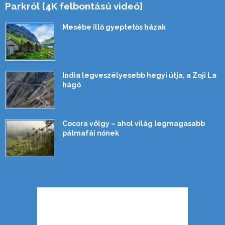
Parkról [4K felbontású videó]
Mesébe illő gyeptetős házak
India legveszélyesebb hegyi útja, a Zoji La
hágó
Cocora völgy – ahol világ legmagasabb
pálmafái nőnek