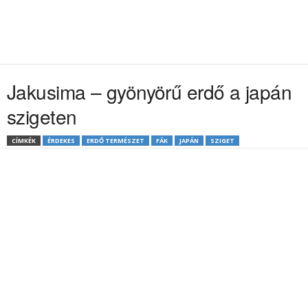
Jakusima – gyönyörű erdő a japán
szigeten
CÍMKÉK
ÉRDEKES
ERDŐ TERMÉSZET
FÁK
JAPÁN
SZIGET