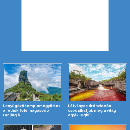
Lenyűgöző templomegyüttes
Látványos drónvideón
a felhők fölé magasodó
csodálhatjuk meg a világ
Fanjing h...
egyik legkül...