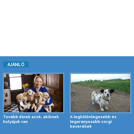
AJÁNLÓ
Tovább élnek azok, akiknek
A legkülönlegesebb és
kutyájuk van
legaranyosabb corgi
keverékek