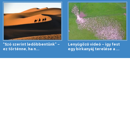
“Szó szerint ledöbbentünk” –
Lenyűgöző videó – így fest
ez történne, ha n...
egy birkanyáj terelése a ...