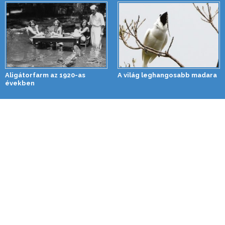
Aligátorfarm az 1920-as
A világ leghangosabb madara
években