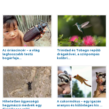
Az óriáscincér – a világ
Trinidad és Tobago repülő
leghosszabb testű
drágakövei, a színpompás
bogárfaja...
kolibri...
Hihetetlen ügyességű
A cukormókus – egy igazán
hegymászó medvék egy
aranyos és különleges kis ...