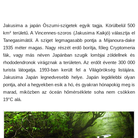
Jakusima a japán Ószumi-szigetek egyik tagja. Körülbelül 500
km² területű. A Vincennes-szoros (Jakusima Kaikjó) választja el
Tanegasimától. A sziget legmagasabb pontja a Mijanoura-dake
1935 méter magas. Nagy részét erdő borítja, főleg Cryptomeria
fák, vagy más néven Japánban szugik lombjai zöldellnek és
rhododendronok virágznak a területen. Az erdőt évente 300 000
turista látogatja. 1993-ban került fel a Világörökség listájára.
Jakusima Japán legnedvesebb helye. Japán legdélebbi olyan
pontja, ahol a hegyekben esik a hó, és gyakran hónapokig meg is
marad, miközben az óceán hőmérséklete soha nem csökken
19°C alá.