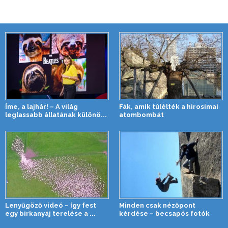
Íme, a lajhár! – A világ
Fák, amik túlélték a hirosimai
leglassabb állatának különö...
atombombát
Lenyűgöző videó – így fest
Minden csak nézőpont
egy birkanyáj terelése a ...
kérdése – becsapós fotók