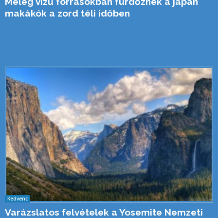
Meleg vizű forrásokban fürdőznek a japán
makákók a zord téli időben
Kedvenc
Varázslatos felvételek a Yosemite Nemzeti