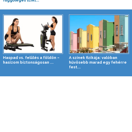
függőleges szikl...
Haspad vs. felülés a földön –
A színek fizikája: valóban
hasizom biztonságosan ...
hűvösebb marad egy fehérre
fest...