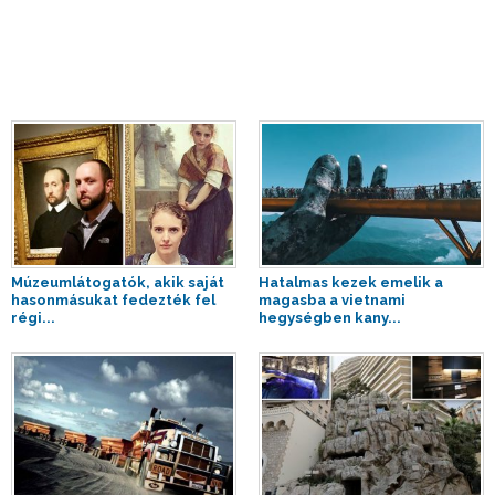
Múzeumlátogatók, akik saját
Hatalmas kezek emelik a
hasonmásukat fedezték fel
magasba a vietnami
régi...
hegységben kany...