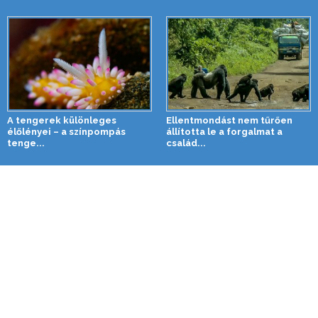
A tengerek különleges
Ellentmondást nem tűrően
élőlényei – a színpompás
állította le a forgalmat a
tenge...
család...