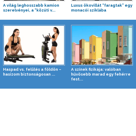
A világ leghosszabb kamion
Luxus ökovillát “faragtak” egy
szerelvényei, a “közúti v...
monacói sziklába
Haspad vs. felülés a földön –
A színek fizikája: valóban
hasizom biztonságosan ...
hűvösebb marad egy fehérre
fest...