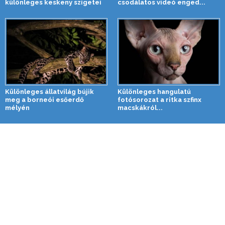
különleges keskeny szigetei
csodálatos videó enged...
Különleges állatvilág bújik
Különleges hangulatú
meg a borneói esőerdő
fotósorozat a ritka szfinx
mélyén
macskákról...