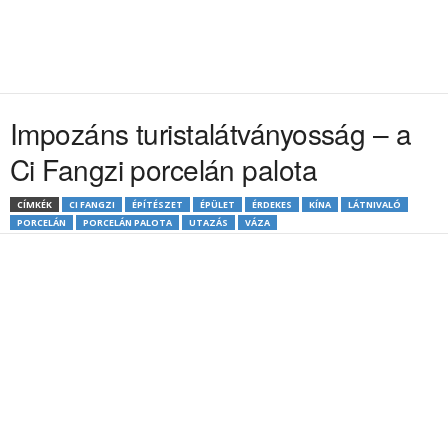
Impozáns turistalátványosság – a
Ci Fangzi porcelán palota
CÍMKÉK
CI FANGZI
ÉPÍTÉSZET
ÉPÜLET
ÉRDEKES
KÍNA
LÁTNIVALÓ
PORCELÁN
PORCELÁN PALOTA
UTAZÁS
VÁZA