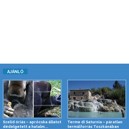
AJÁNLÓ
Szelíd óriás – aprócska állatot
Terme di Saturnia – páratlan
dédelgetett a hatalm...
termálforrás Toszkánában