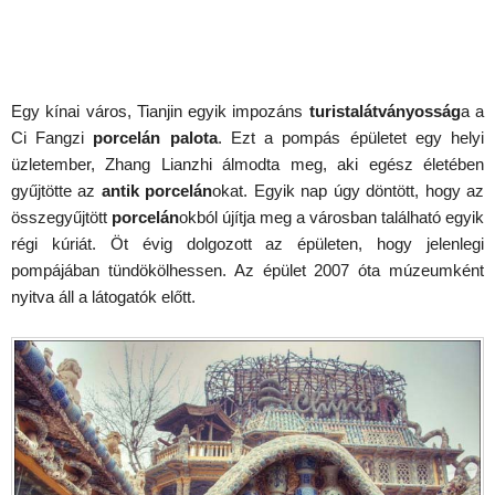
Egy kínai város, Tianjin egyik impozáns
turistalátványosság
a a
Ci Fangzi
porcelán palota
. Ezt a pompás épületet egy helyi
üzletember, Zhang Lianzhi álmodta meg, aki egész életében
gyűjtötte az
antik porcelán
okat. Egyik nap úgy döntött, hogy az
összegyűjtött
porcelán
okból újítja meg a városban található egyik
régi kúriát. Öt évig dolgozott az épületen, hogy jelenlegi
pompájában tündökölhessen. Az épület 2007 óta múzeumként
nyitva áll a látogatók előtt.